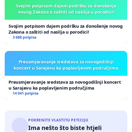
Svojim potpisom dajem podršku za donošenje
novog Zakona o zaštiti od nasilja u porodici!
Svojim potpisom dajem podršku za donošenje novog
Zakona o zaštiti od nasilja u porodici!
3 688 potpisa
Preusmjeravanje sredstava za novogodišnji
koncert u Sarajevu ka poplavljenim područjima
Preusmjeravanje sredstava za novogodišnji koncert
u Sarajevu ka poplavljenim područjima
14 041 potpisa
POKRENITE VLASTITU PETICIJU
Ima nešto što biste htjeli