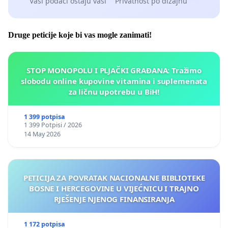
Vaši podaci ostaju vaši
Privatnost po dizajnu
Druge peticije koje bi vas mogle zanimati!
STOP MONOPOLU I PLJAČKI GRAĐANA: Tražimo
slobodu online kupovine vitamina i suplemenata
za ličnu upotrebu u BiH!
1 399 potpisa
1 399 Potpisi / 2026
14 May 2026
PETICIJA ZA POVRATAK NACIONALNE BIBLIOTEKE
BOSNE I HERCEGOVINE U VIJEĆNICU I TRAJNO
RJEŠENJE NJENOG FINANSIRANJA
1 172 potpisa