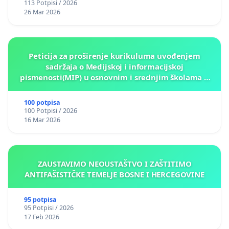
113 Potpisi / 2026
26 Mar 2026
Peticija za proširenje kurikuluma uvođenjem
sadržaja o Medijskoj i informacijskoj
pismenosti(MIP) u osnovnim i srednjim školama u
Kantonu Sarajevo po kros-kurikularnom modelu (u
okviru više predmeta)
100 potpisa
100 Potpisi / 2026
16 Mar 2026
ZAUSTAVIMO NEOUSTAŠTVO I ZAŠTITIMO
ANTIFAŠISTIČKE TEMELJE BOSNE I HERCEGOVINE
95 potpisa
95 Potpisi / 2026
17 Feb 2026