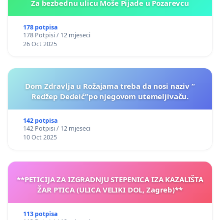
Za bezbednu ulicu Moše Pijade u Pozarevcu
178 potpisa
178 Potpisi / 12 mjeseci
26 Oct 2025
Dom Zdravlja u Rožajama treba da nosi naziv “
Redžep Dedeić”po njegovom utemeljivaču.
142 potpisa
142 Potpisi / 12 mjeseci
10 Oct 2025
**PETICIJA ZA IZGRADNJU STEPENICA IZA KAZALIŠTA
ŽAR PTICA (ULICA VELIKI DOL, Zagreb)**
113 potpisa