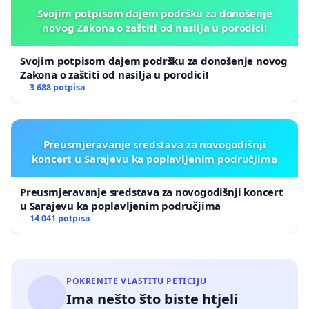
Svojim potpisom dajem podršku za donošenje
novog Zakona o zaštiti od nasilja u porodici!
Svojim potpisom dajem podršku za donošenje novog
Zakona o zaštiti od nasilja u porodici!
3 688 potpisa
Preusmjeravanje sredstava za novogodišnji
koncert u Sarajevu ka poplavljenim područjima
Preusmjeravanje sredstava za novogodišnji koncert
u Sarajevu ka poplavljenim područjima
14 041 potpisa
POKRENITE VLASTITU PETICIJU
Ima nešto što biste htjeli