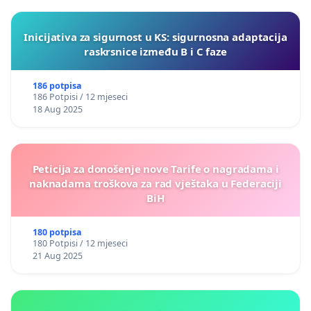
Inicijativa za sigurnost u KS: sigurnosna adaptacija
raskrsnice između B i C faze
186 potpisa
186 Potpisi / 12 mjeseci
18 Aug 2025
Peticija za donošenje nove Tarife o nagradama i
naknadama troškova za rad vještaka u Federaciji
BiH
180 potpisa
180 Potpisi / 12 mjeseci
21 Aug 2025