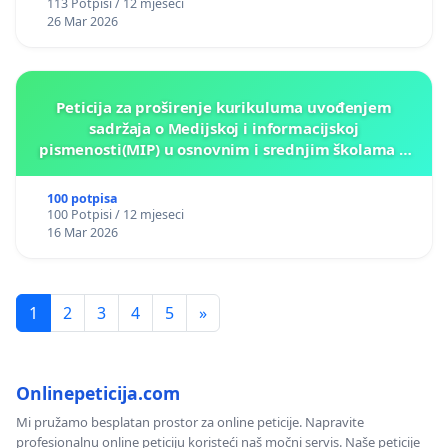
113 Potpisi / 12 mjeseci
26 Mar 2026
Peticija za proširenje kurikuluma uvođenjem
sadržaja o Medijskoj i informacijskoj
pismenosti(MIP) u osnovnim i srednjim školama u
Kantonu Sarajevo po kros-kurikularnom modelu (u
okviru više predmeta)
100 potpisa
100 Potpisi / 12 mjeseci
16 Mar 2026
1
2
3
4
5
»
Onlinepeticija.com
Mi pružamo besplatan prostor za online peticije. Napravite
profesionalnu online peticiju koristeći naš močni servis. Naše peticije