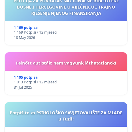
PETICIJA ZA POVRATAK NACIONALNE BIBLIOTEKE
BOSNE I HERCEGOVINE U VIJEĆNICU I TRAJNO
RJEŠENJE NJENOG FINANSIRANJA
1 169 potpisa
1 169 Potpisi / 12 mjeseci
18 May 2026
Felnőtt autisták: nem vagyunk láthatatlanok!
1 105 potpisa
1 013 Potpisi / 12 mjeseci
31 Jul 2025
Potpišite za PSIHOLOŠKO SAVJETOVALIŠTE ZA MLADE
u Tuzli!