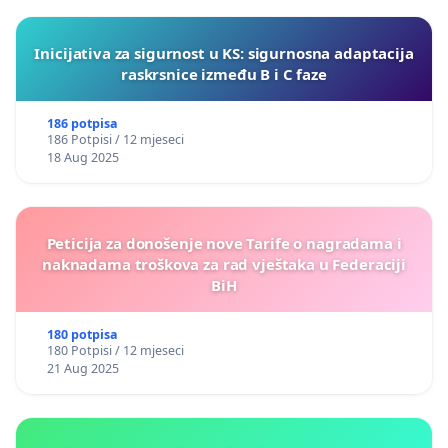
Inicijativa za sigurnost u KS: sigurnosna adaptacija
raskrsnice između B i C faze
186 potpisa
186 Potpisi / 12 mjeseci
18 Aug 2025
Peticija za donošenje nove Tarife o nagradama i
naknadama troškova za rad vještaka u Federaciji
BiH
180 potpisa
180 Potpisi / 12 mjeseci
21 Aug 2025