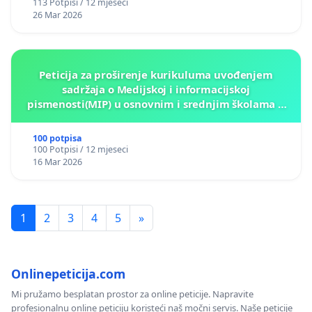
113 Potpisi / 12 mjeseci
26 Mar 2026
Peticija za proširenje kurikuluma uvođenjem
sadržaja o Medijskoj i informacijskoj
pismenosti(MIP) u osnovnim i srednjim školama u
Kantonu Sarajevo po kros-kurikularnom modelu (u
okviru više predmeta)
100 potpisa
100 Potpisi / 12 mjeseci
16 Mar 2026
1
2
3
4
5
»
Onlinepeticija.com
Mi pružamo besplatan prostor za online peticije. Napravite
profesionalnu online peticiju koristeći naš močni servis. Naše peticije