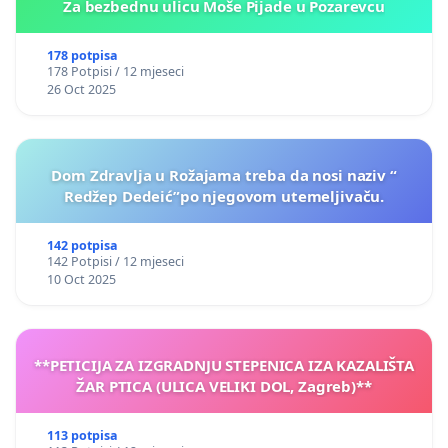
Za bezbednu ulicu Moše Pijade u Pozarevcu
178 potpisa
178 Potpisi / 12 mjeseci
26 Oct 2025
Dom Zdravlja u Rožajama treba da nosi naziv “
Redžep Dedeić”po njegovom utemeljivaču.
142 potpisa
142 Potpisi / 12 mjeseci
10 Oct 2025
**PETICIJA ZA IZGRADNJU STEPENICA IZA KAZALIŠTA
ŽAR PTICA (ULICA VELIKI DOL, Zagreb)**
113 potpisa