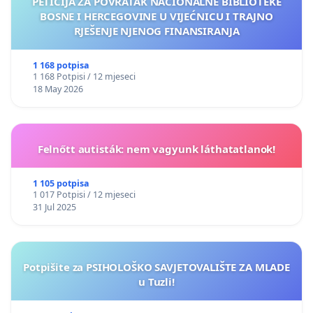
PETICIJA ZA POVRATAK NACIONALNE BIBLIOTEKE
BOSNE I HERCEGOVINE U VIJEĆNICU I TRAJNO
RJEŠENJE NJENOG FINANSIRANJA
1 168 potpisa
1 168 Potpisi / 12 mjeseci
18 May 2026
Felnőtt autisták: nem vagyunk láthatatlanok!
1 105 potpisa
1 017 Potpisi / 12 mjeseci
31 Jul 2025
Potpišite za PSIHOLOŠKO SAVJETOVALIŠTE ZA MLADE
u Tuzli!