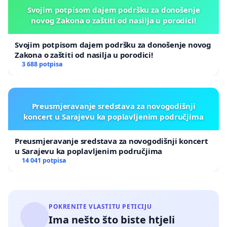
Svojim potpisom dajem podršku za donošenje
novog Zakona o zaštiti od nasilja u porodici!
Svojim potpisom dajem podršku za donošenje novog
Zakona o zaštiti od nasilja u porodici!
3 688 potpisa
Preusmjeravanje sredstava za novogodišnji
koncert u Sarajevu ka poplavljenim područjima
Preusmjeravanje sredstava za novogodišnji koncert
u Sarajevu ka poplavljenim područjima
14 041 potpisa
POKRENITE VLASTITU PETICIJU
Ima nešto što biste htjeli