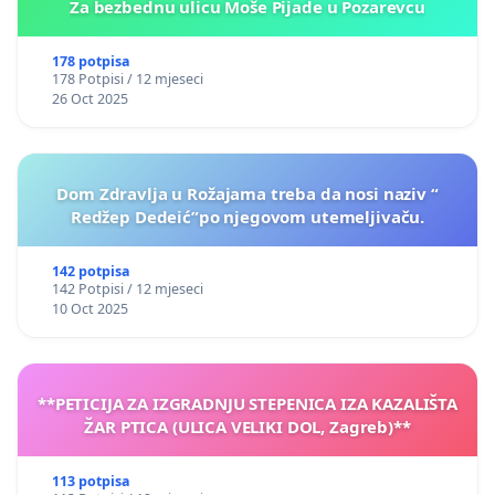
Za bezbednu ulicu Moše Pijade u Pozarevcu
178 potpisa
178 Potpisi / 12 mjeseci
26 Oct 2025
Dom Zdravlja u Rožajama treba da nosi naziv “
Redžep Dedeić”po njegovom utemeljivaču.
142 potpisa
142 Potpisi / 12 mjeseci
10 Oct 2025
**PETICIJA ZA IZGRADNJU STEPENICA IZA KAZALIŠTA
ŽAR PTICA (ULICA VELIKI DOL, Zagreb)**
113 potpisa