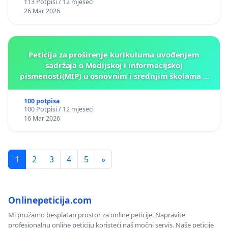
113 Potpisi / 12 mjeseci
26 Mar 2026
Peticija za proširenje kurikuluma uvođenjem
sadržaja o Medijskoj i informacijskoj
pismenosti(MIP) u osnovnim i srednjim školama u
Kantonu Sarajevo po kros-kurikularnom modelu (u
okviru više predmeta)
100 potpisa
100 Potpisi / 12 mjeseci
16 Mar 2026
1
2
3
4
5
»
Onlinepeticija.com
Mi pružamo besplatan prostor za online peticije. Napravite
profesionalnu online peticiju koristeći naš močni servis. Naše peticije