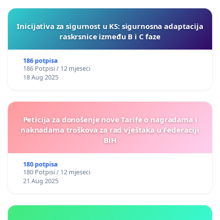
Inicijativa za sigurnost u KS: sigurnosna adaptacija
raskrsnice između B i C faze
186 potpisa
186 Potpisi / 12 mjeseci
18 Aug 2025
Peticija za donošenje nove Tarife o nagradama i
naknadama troškova za rad vještaka u Federaciji
BiH
180 potpisa
180 Potpisi / 12 mjeseci
21 Aug 2025