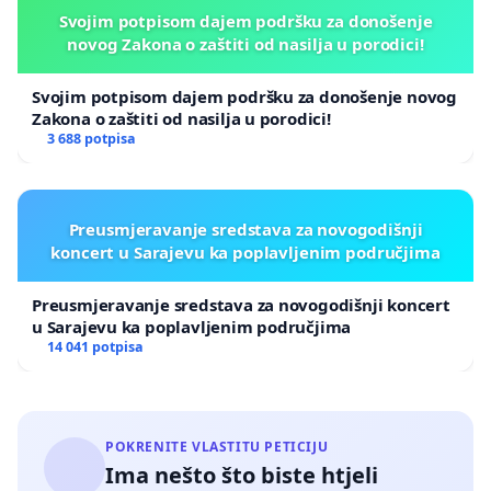
Svojim potpisom dajem podršku za donošenje
novog Zakona o zaštiti od nasilja u porodici!
Svojim potpisom dajem podršku za donošenje novog
Zakona o zaštiti od nasilja u porodici!
3 688 potpisa
Preusmjeravanje sredstava za novogodišnji
koncert u Sarajevu ka poplavljenim područjima
Preusmjeravanje sredstava za novogodišnji koncert
u Sarajevu ka poplavljenim područjima
14 041 potpisa
POKRENITE VLASTITU PETICIJU
Ima nešto što biste htjeli