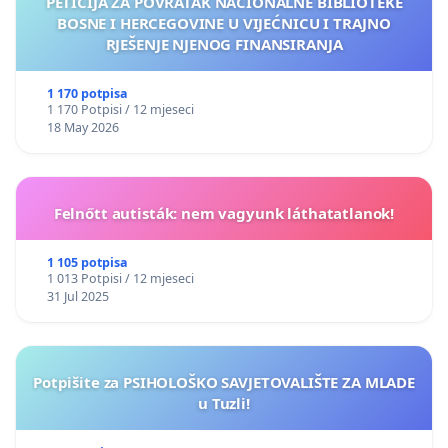
PETICIJA ZA POVRATAK NACIONALNE BIBLIOTEKE
BOSNE I HERCEGOVINE U VIJEĆNICU I TRAJNO
RJEŠENJE NJENOG FINANSIRANJA
1 170 potpisa
1 170 Potpisi / 12 mjeseci
18 May 2026
Felnőtt autisták: nem vagyunk láthatatlanok!
1 105 potpisa
1 013 Potpisi / 12 mjeseci
31 Jul 2025
Potpišite za PSIHOLOŠKO SAVJETOVALIŠTE ZA MLADE
u Tuzli!