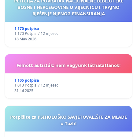
PETICIJA ZA POVRATAK NACIONALNE BIBLIOTEKE
BOSNE I HERCEGOVINE U VIJEĆNICU I TRAJNO
RJEŠENJE NJENOG FINANSIRANJA
1 170 potpisa
1 170 Potpisi / 12 mjeseci
18 May 2026
Felnőtt autisták: nem vagyunk láthatatlanok!
1 105 potpisa
1 013 Potpisi / 12 mjeseci
31 Jul 2025
Potpišite za PSIHOLOŠKO SAVJETOVALIŠTE ZA MLADE
u Tuzli!