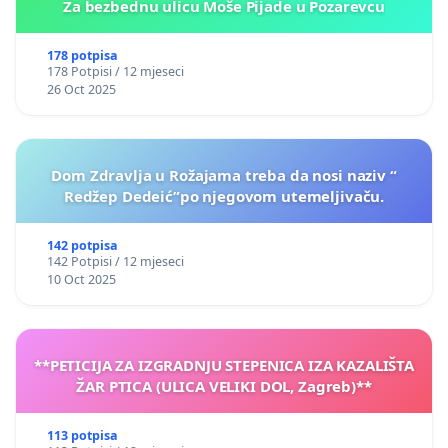
Za bezbednu ulicu Moše Pijade u Pozarevcu
178 potpisa
178 Potpisi / 12 mjeseci
26 Oct 2025
Dom Zdravlja u Rožajama treba da nosi naziv “
Redžep Dedeić”po njegovom utemeljivaču.
142 potpisa
142 Potpisi / 12 mjeseci
10 Oct 2025
**PETICIJA ZA IZGRADNJU STEPENICA IZA KAZALIŠTA
ŽAR PTICA (ULICA VELIKI DOL, Zagreb)**
113 potpisa