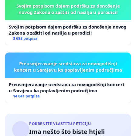
Svojim potpisom dajem podršku za donošenje
novog Zakona o zaštiti od nasilja u porodici!
Svojim potpisom dajem podršku za donošenje novog
Zakona o zaštiti od nasilja u porodici!
3 688 potpisa
Preusmjeravanje sredstava za novogodišnji
koncert u Sarajevu ka poplavljenim područjima
Preusmjeravanje sredstava za novogodišnji koncert
u Sarajevu ka poplavljenim područjima
14 041 potpisa
POKRENITE VLASTITU PETICIJU
Ima nešto što biste htjeli