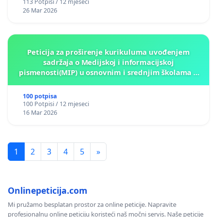
113 Potpisi / 12 mjeseci
26 Mar 2026
Peticija za proširenje kurikuluma uvođenjem
sadržaja o Medijskoj i informacijskoj
pismenosti(MIP) u osnovnim i srednjim školama u
Kantonu Sarajevo po kros-kurikularnom modelu (u
okviru više predmeta)
100 potpisa
100 Potpisi / 12 mjeseci
16 Mar 2026
1
2
3
4
5
»
Onlinepeticija.com
Mi pružamo besplatan prostor za online peticije. Napravite
profesionalnu online peticiju koristeći naš močni servis. Naše peticije