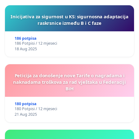
Inicijativa za sigurnost u KS: sigurnosna adaptacija
raskrsnice između B i C faze
186 potpisa
186 Potpisi / 12 mjeseci
18 Aug 2025
Peticija za donošenje nove Tarife o nagradama i
naknadama troškova za rad vještaka u Federaciji
BiH
180 potpisa
180 Potpisi / 12 mjeseci
21 Aug 2025