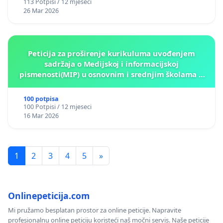
113 Potpisi / 12 mjeseci
26 Mar 2026
Peticija za proširenje kurikuluma uvođenjem
sadržaja o Medijskoj i informacijskoj
pismenosti(MIP) u osnovnim i srednjim školama u
Kantonu Sarajevo po kros-kurikularnom modelu (u
okviru više predmeta)
100 potpisa
100 Potpisi / 12 mjeseci
16 Mar 2026
1
2
3
4
5
»
Onlinepeticija.com
Mi pružamo besplatan prostor za online peticije. Napravite
profesionalnu online peticiju koristeći naš močni servis. Naše peticije