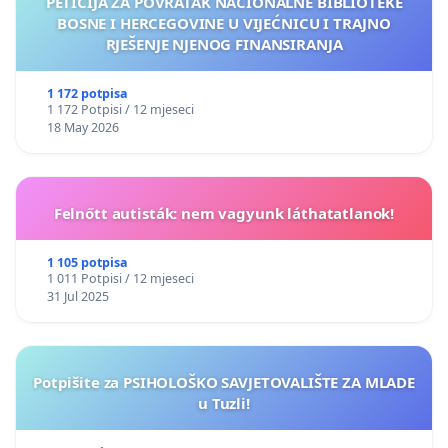
PETICIJA ZA POVRATAK NACIONALNE BIBLIOTEKE
BOSNE I HERCEGOVINE U VIJEĆNICU I TRAJNO
RJEŠENJE NJENOG FINANSIRANJA
1 172 potpisa
1 172 Potpisi / 12 mjeseci
18 May 2026
Felnőtt autisták: nem vagyunk láthatatlanok!
1 105 potpisa
1 011 Potpisi / 12 mjeseci
31 Jul 2025
Potpišite za PSIHOLOŠKO SAVJETOVALIŠTE ZA MLADE
u Tuzli!