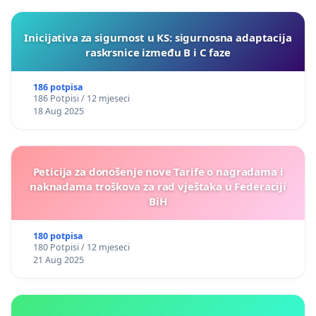
Inicijativa za sigurnost u KS: sigurnosna adaptacija
raskrsnice između B i C faze
186 potpisa
186 Potpisi / 12 mjeseci
18 Aug 2025
Peticija za donošenje nove Tarife o nagradama i
naknadama troškova za rad vještaka u Federaciji
BiH
180 potpisa
180 Potpisi / 12 mjeseci
21 Aug 2025