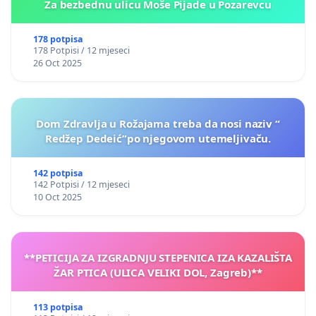
Za bezbednu ulicu Moše Pijade u Pozarevcu
178 potpisa
178 Potpisi / 12 mjeseci
26 Oct 2025
Dom Zdravlja u Rožajama treba da nosi naziv “
Redžep Dedeić”po njegovom utemeljivaču.
142 potpisa
142 Potpisi / 12 mjeseci
10 Oct 2025
**PETICIJA ZA IZGRADNJU STEPENICA IZA KAZALIŠTA
ŽAR PTICA (ULICA VELIKI DOL, Zagreb)**
113 potpisa