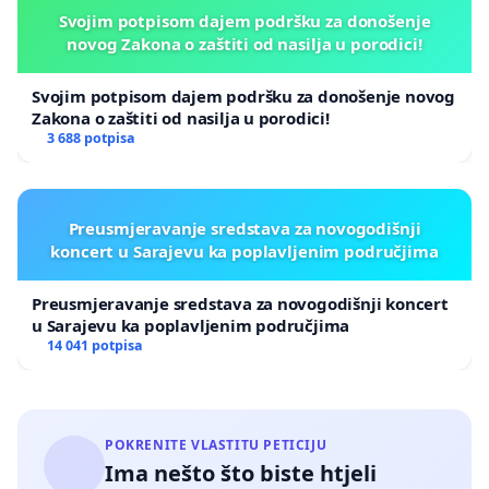
Svojim potpisom dajem podršku za donošenje
novog Zakona o zaštiti od nasilja u porodici!
Svojim potpisom dajem podršku za donošenje novog
Zakona o zaštiti od nasilja u porodici!
3 688 potpisa
Preusmjeravanje sredstava za novogodišnji
koncert u Sarajevu ka poplavljenim područjima
Preusmjeravanje sredstava za novogodišnji koncert
u Sarajevu ka poplavljenim područjima
14 041 potpisa
POKRENITE VLASTITU PETICIJU
Ima nešto što biste htjeli