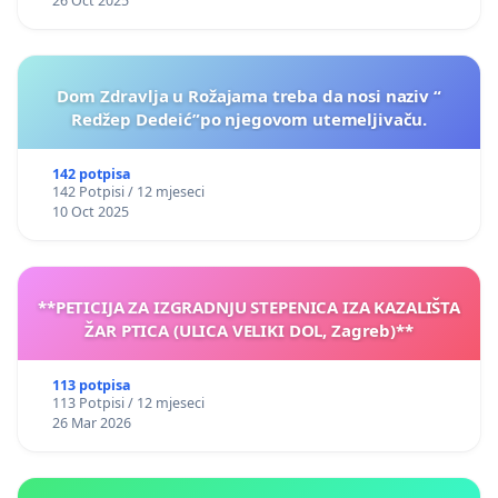
26 Oct 2025
Dom Zdravlja u Rožajama treba da nosi naziv “
Redžep Dedeić”po njegovom utemeljivaču.
142 potpisa
142 Potpisi / 12 mjeseci
10 Oct 2025
**PETICIJA ZA IZGRADNJU STEPENICA IZA KAZALIŠTA
ŽAR PTICA (ULICA VELIKI DOL, Zagreb)**
113 potpisa
113 Potpisi / 12 mjeseci
26 Mar 2026