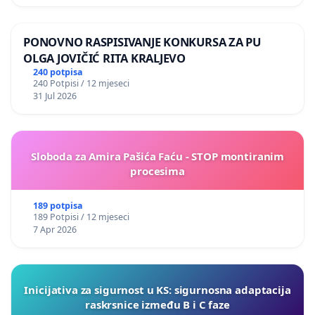
PONOVNO RASPISIVANJE KONKURSA ZA PU
OLGA JOVIČIĆ RITA KRALJEVO
240 potpisa
240 Potpisi / 12 mjeseci
31 Jul 2026
Sloboda za Amira Pašića Faću - STOP montiranim
procesima
189 potpisa
189 Potpisi / 12 mjeseci
7 Apr 2026
Inicijativa za sigurnost u KS: sigurnosna adaptacija
raskrsnice između B i C faze