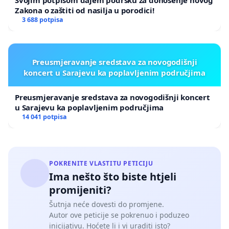
Svojim potpisom dajem podršku za donošenje novog
Zakona o zaštiti od nasilja u porodici!
3 688 potpisa
Preusmjeravanje sredstava za novogodišnji
koncert u Sarajevu ka poplavljenim područjima
Preusmjeravanje sredstava za novogodišnji koncert
u Sarajevu ka poplavljenim područjima
14 041 potpisa
POKRENITE VLASTITU PETICIJU
Ima nešto što biste htjeli
promijeniti?
Šutnja neće dovesti do promjene.
Autor ove peticije se pokrenuo i poduzeo
inicijativu. Hoćete li i vi uraditi isto?