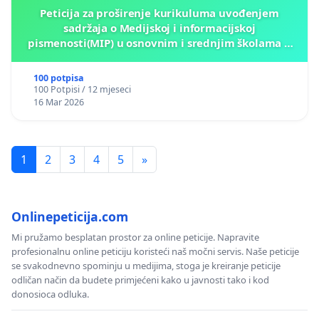
Peticija za proširenje kurikuluma uvođenjem
sadržaja o Medijskoj i informacijskoj
pismenosti(MIP) u osnovnim i srednjim školama u
Kantonu Sarajevo po kros-kurikularnom modelu (u
okviru više predmeta)
100 potpisa
100 Potpisi / 12 mjeseci
16 Mar 2026
1
2
3
4
5
»
Onlinepeticija.com
Mi pružamo besplatan prostor za online peticije. Napravite
profesionalnu online peticiju koristeći naš močni servis. Naše peticije
se svakodnevno spominju u medijima, stoga je kreiranje peticije
odličan način da budete primjećeni kako u javnosti tako i kod
donosioca odluka.