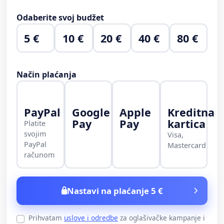
Odaberite svoj budžet
5 €
10 €
20 €
40 €
80 €
Način plaćanja
PayPal
Google
Apple
Kreditna
Pay
Pay
kartica
Platite
svojim
Visa,
PayPal
Mastercard
računom
Nastavi na plaćanje 5 €
Prihvatam
uslove i odredbe
za oglašivačke kampanje i