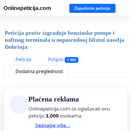
Onlinepeticija.com
Započnite peticiju
Peticija protiv izgradnje benzinske pumpe i
naftnog terminala u neposrednoj blizini naselja
Dobrinja
Peticija
Potpisi
1 392
Dodatna preglednost
Plaćena reklama
Onlinepeticija.com će oglašavati ovu
peticiju
3,000
osobama.
Saznajte više...