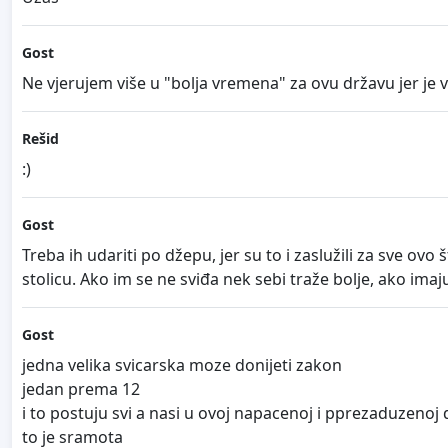
Gost
Ne vjerujem više u "bolja vremena" za ovu državu jer je v
Rešid
:)
Gost
Treba ih udariti po džepu, jer su to i zaslužili za sve ovo 
stolicu. Ako im se ne sviđa nek sebi traže bolje, ako imaj
Gost
jedna velika svicarska moze donijeti zakon
jedan prema 12
i to postuju svi a nasi u ovoj napacenoj i pprezaduzenoj
to je sramota