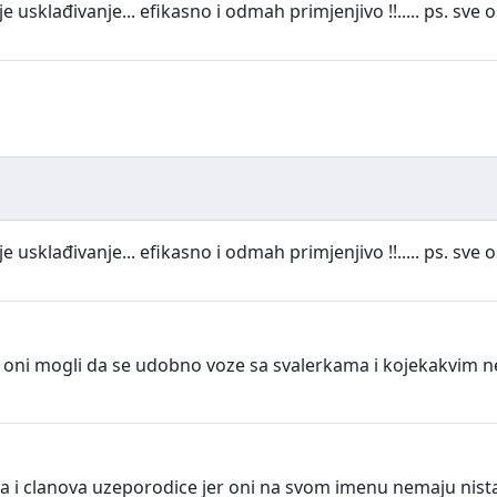
e usklađivanje... efikasno i odmah primjenjivo !!..... ps. sve 
e usklađivanje... efikasno i odmah primjenjivo !!..... ps. sve 
bi oni mogli da se udobno voze sa svalerkama i kojekakvim
ara i clanova uzeporodice jer oni na svom imenu nemaju nist