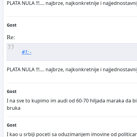
PLATA NULA !!!.... najbrze, najkonkretnije i najjednostavnij
Gost
Re:
#1: -
PLATA NULA !!!.... najbrze, najkonkretnije i najjednostavnij
Gost
I na sve to kupimo im audi od 60-70 hiljada maraka da 
bruka
Gost
I kao u srbiji poceti sa oduzimanjem imovine od politic