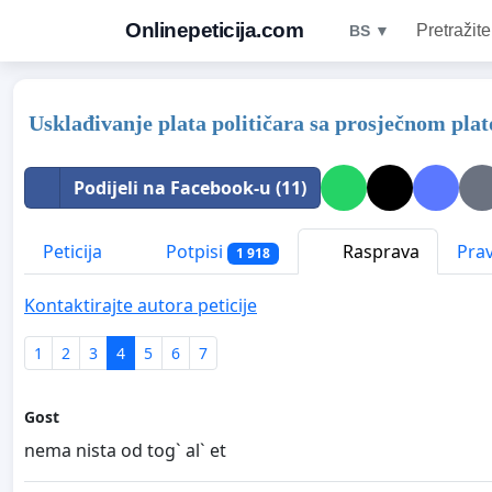
Onlinepeticija.com
Pretražite
BS ▼
Usklađivanje plata političara sa prosječnom pl
Podijeli na Facebook-u (11)
Peticija
Potpisi
Rasprava
Prav
1 918
Kontaktirajte autora peticije
1
2
3
4
5
6
7
Gost
nema nista od tog` al` et