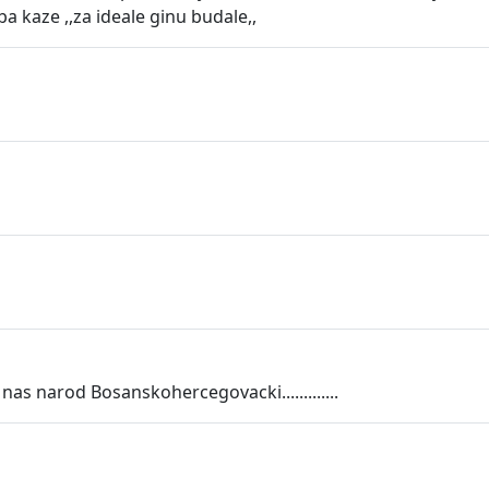
a kaze ,,za ideale ginu budale,,
as narod Bosanskohercegovacki.............