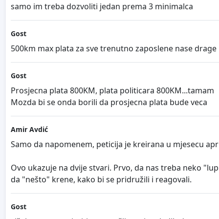
samo im treba dozvoliti jedan prema 3 minimalca
Gost
500km max plata za sve trenutno zaposlene nase drage po
Gost
Prosjecna plata 800KM, plata politicara 800KM...tamam
Mozda bi se onda borili da prosjecna plata bude veca
Amir Avdić
Samo da napomenem, peticija je kreirana u mjesecu aprilu
Ovo ukazuje na dvije stvari. Prvo, da nas treba neko "lup
da "nešto" krene, kako bi se pridružili i reagovali.
Gost