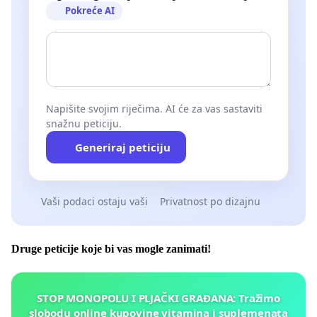
Pokreće AI
Napišite svojim riječima. AI će za vas sastaviti
snažnu peticiju.
Generiraj peticiju
Vaši podaci ostaju vaši
Privatnost po dizajnu
Druge peticije koje bi vas mogle zanimati!
STOP MONOPOLU I PLJAČKI GRAĐANA: Tražimo
slobodu online kupovine vitamina i suplemenata