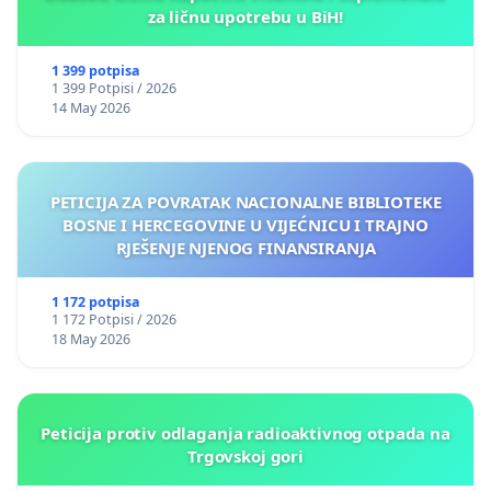
za ličnu upotrebu u BiH!
1 399 potpisa
1 399 Potpisi / 2026
14 May 2026
PETICIJA ZA POVRATAK NACIONALNE BIBLIOTEKE
BOSNE I HERCEGOVINE U VIJEĆNICU I TRAJNO
RJEŠENJE NJENOG FINANSIRANJA
1 172 potpisa
1 172 Potpisi / 2026
18 May 2026
Peticija protiv odlaganja radioaktivnog otpada na
Trgovskoj gori