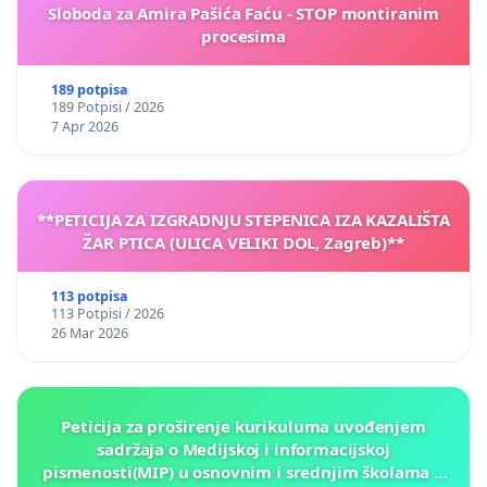
Sloboda za Amira Pašića Faću - STOP montiranim
procesima
189 potpisa
189 Potpisi / 2026
7 Apr 2026
**PETICIJA ZA IZGRADNJU STEPENICA IZA KAZALIŠTA
ŽAR PTICA (ULICA VELIKI DOL, Zagreb)**
113 potpisa
113 Potpisi / 2026
26 Mar 2026
Peticija za proširenje kurikuluma uvođenjem
sadržaja o Medijskoj i informacijskoj
pismenosti(MIP) u osnovnim i srednjim školama u