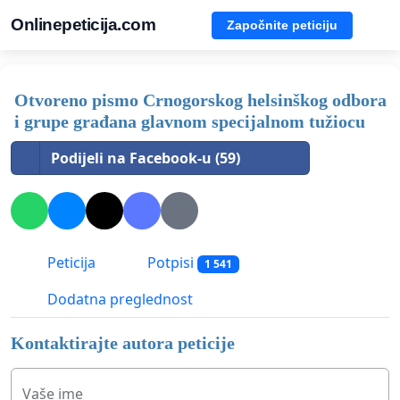
Onlinepeticija.com
Započnite peticiju
Otvoreno pismo Crnogorskog helsinškog odbora
i grupe građana glavnom specijalnom tužiocu
Podijeli na Facebook-u (59)
Peticija
Potpisi
1 541
Dodatna preglednost
Kontaktirajte autora peticije
Vaše ime