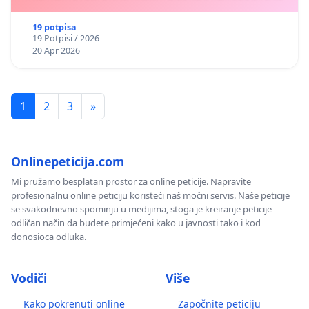
19 potpisa
19 Potpisi / 2026
20 Apr 2026
1
2
3
»
Onlinepeticija.com
Mi pružamo besplatan prostor za online peticije. Napravite
profesionalnu online peticiju koristeći naš močni servis. Naše peticije
se svakodnevno spominju u medijima, stoga je kreiranje peticije
odličan način da budete primjećeni kako u javnosti tako i kod
donosioca odluka.
Vodiči
Više
Kako pokrenuti online
Započnite peticiju