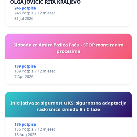
OLGA JOVIČIĆ RITA KRALJEVO
246 potpisa
246 Potpisi / 12 mjeseci
31 Jul 2026
Sloboda za Amira Pašića Faću - STOP montiranim
procesima
189 potpisa
189 Potpisi / 12 mjeseci
7 Apr 2026
Inicijativa za sigurnost u KS: sigurnosna adaptacija
raskrsnice između B i C faze
186 potpisa
186 Potpisi / 12 mjeseci
18 Aug 2025