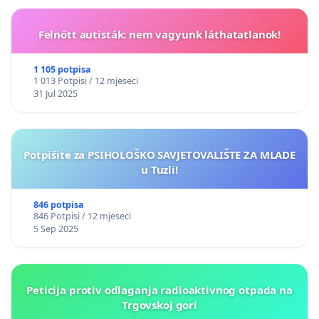
Felnőtt autisták: nem vagyunk láthatatlanok!
1 105 potpisa
1 013 Potpisi / 12 mjeseci
31 Jul 2025
Potpišite za PSIHOLOŠKO SAVJETOVALIŠTE ZA MLADE
u Tuzli!
846 potpisa
846 Potpisi / 12 mjeseci
5 Sep 2025
Peticija protiv odlaganja radioaktivnog otpada na
Trgovskoj gori