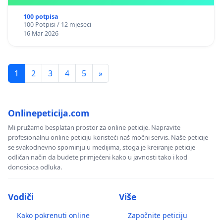
Kantonu Sarajevo po kros-kurikularnom modelu (u
okviru više predmeta)
100 potpisa
100 Potpisi / 12 mjeseci
16 Mar 2026
1
2
3
4
5
»
Onlinepeticija.com
Mi pružamo besplatan prostor za online peticije. Napravite
profesionalnu online peticiju koristeći naš močni servis. Naše peticije
se svakodnevno spominju u medijima, stoga je kreiranje peticije
odličan način da budete primjećeni kako u javnosti tako i kod
donosioca odluka.
Vodiči
Više
Kako pokrenuti online
Započnite peticiju