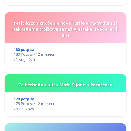
Peticija za donošenje nove Tarife o nagradama i
naknadama troškova za rad vještaka u Federaciji
BiH
180 potpisa
180 Potpisi / 12 mjeseci
21 Aug 2025
Za bezbednu ulicu Moše Pijade u Pozarevcu
178 potpisa
178 Potpisi / 12 mjeseci
26 Oct 2025