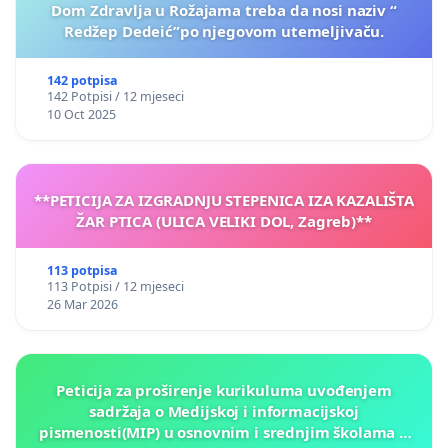
Dom Zdravlja u Rožajama treba da nosi naziv “
Redžep Dedeić”po njegovom utemeljivaču.
142 potpisa
142 Potpisi / 12 mjeseci
10 Oct 2025
**PETICIJA ZA IZGRADNJU STEPENICA IZA KAZALIŠTA
ŽAR PTICA (ULICA VELIKI DOL, Zagreb)**
113 potpisa
113 Potpisi / 12 mjeseci
26 Mar 2026
Peticija za proširenje kurikuluma uvođenjem
sadržaja o Medijskoj i informacijskoj
pismenosti(MIP) u osnovnim i srednjim školama u