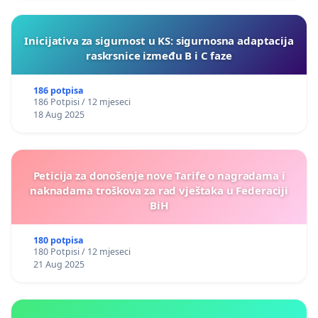
Inicijativa za sigurnost u KS: sigurnosna adaptacija
raskrsnice između B i C faze
186 potpisa
186 Potpisi / 12 mjeseci
18 Aug 2025
Peticija za donošenje nove Tarife o nagradama i
naknadama troškova za rad vještaka u Federaciji
BiH
180 potpisa
180 Potpisi / 12 mjeseci
21 Aug 2025