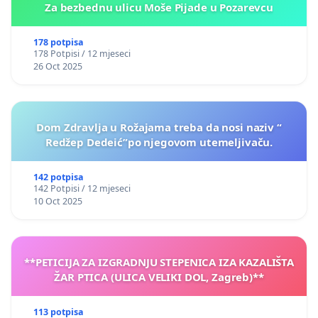
Za bezbednu ulicu Moše Pijade u Pozarevcu
178 potpisa
178 Potpisi / 12 mjeseci
26 Oct 2025
Dom Zdravlja u Rožajama treba da nosi naziv “
Redžep Dedeić”po njegovom utemeljivaču.
142 potpisa
142 Potpisi / 12 mjeseci
10 Oct 2025
**PETICIJA ZA IZGRADNJU STEPENICA IZA KAZALIŠTA
ŽAR PTICA (ULICA VELIKI DOL, Zagreb)**
113 potpisa