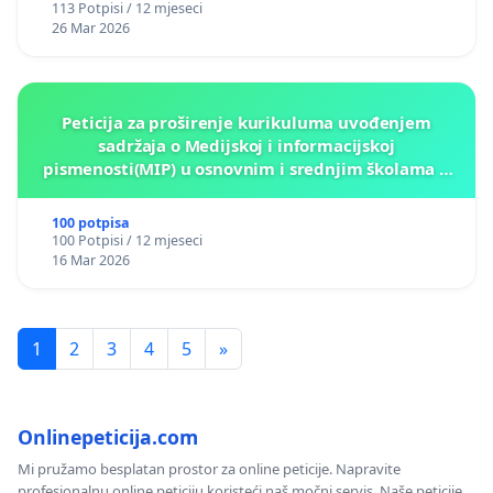
113 Potpisi / 12 mjeseci
26 Mar 2026
Peticija za proširenje kurikuluma uvođenjem
sadržaja o Medijskoj i informacijskoj
pismenosti(MIP) u osnovnim i srednjim školama u
Kantonu Sarajevo po kros-kurikularnom modelu (u
okviru više predmeta)
100 potpisa
100 Potpisi / 12 mjeseci
16 Mar 2026
1
2
3
4
5
»
Onlinepeticija.com
Mi pružamo besplatan prostor za online peticije. Napravite
profesionalnu online peticiju koristeći naš močni servis. Naše peticije