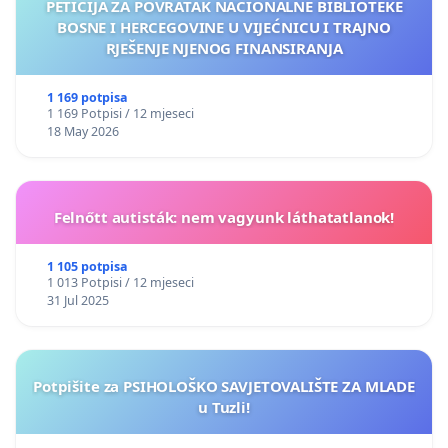
PETICIJA ZA POVRATAK NACIONALNE BIBLIOTEKE
BOSNE I HERCEGOVINE U VIJEĆNICU I TRAJNO
RJEŠENJE NJENOG FINANSIRANJA
1 169 potpisa
1 169 Potpisi / 12 mjeseci
18 May 2026
Felnőtt autisták: nem vagyunk láthatatlanok!
1 105 potpisa
1 013 Potpisi / 12 mjeseci
31 Jul 2025
Potpišite za PSIHOLOŠKO SAVJETOVALIŠTE ZA MLADE
u Tuzli!