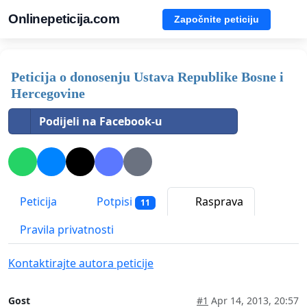
Onlinepeticija.com
Započnite peticiju
Peticija o donosenju Ustava Republike Bosne i
Hercegovine
Podijeli na Facebook-u
Peticija
Potpisi
Rasprava
11
Pravila privatnosti
Kontaktirajte autora peticije
Gost
#1
Apr 14, 2013, 20:57