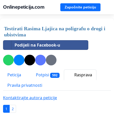
Onlinepeticija.com
Započnite peticiju
Testirati Rasima Ljajica na poligrafu o drogi i
ubistvima
Podijeli na Facebook-u
Peticija
Potpisi
Rasprava
592
Pravila privatnosti
Kontaktirajte autora peticije
1
2