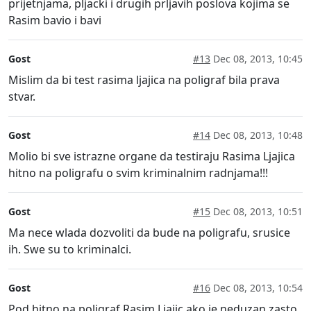
prijetnjama, pljacki i drugih prljavih poslova kojima se
Rasim bavio i bavi
Gost
#13
Dec 08, 2013, 10:45
Mislim da bi test rasima ljajica na poligraf bila prava
stvar.
Gost
#14
Dec 08, 2013, 10:48
Molio bi sve istrazne organe da testiraju Rasima Ljajica
hitno na poligrafu o svim kriminalnim radnjama!!!
Gost
#15
Dec 08, 2013, 10:51
Ma nece wlada dozvoliti da bude na poligrafu, srusice
ih. Swe su to kriminalci.
Gost
#16
Dec 08, 2013, 10:54
Pod hitno na poligraf Rasim Ljajic ako je neduzan zasto