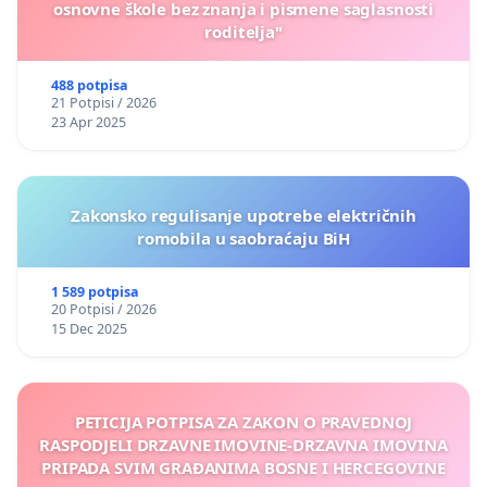
osnovne škole bez znanja i pismene saglasnosti
roditelja"
488 potpisa
21 Potpisi / 2026
23 Apr 2025
Zakonsko regulisanje upotrebe električnih
romobila u saobraćaju BiH
1 589 potpisa
20 Potpisi / 2026
15 Dec 2025
PETICIJA POTPISA ZA ZAKON O PRAVEDNOJ
RASPODJELI DRZAVNE IMOVINE-DRZAVNA IMOVINA
PRIPADA SVIM GRAĐANIMA BOSNE I HERCEGOVINE