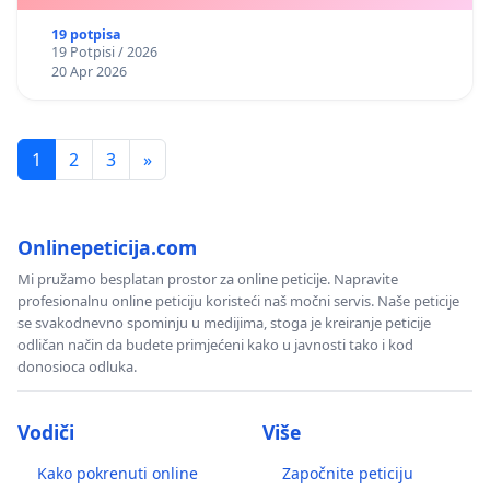
19 potpisa
19 Potpisi / 2026
20 Apr 2026
1
2
3
»
Onlinepeticija.com
Mi pružamo besplatan prostor za online peticije. Napravite
profesionalnu online peticiju koristeći naš močni servis. Naše peticije
se svakodnevno spominju u medijima, stoga je kreiranje peticije
odličan način da budete primjećeni kako u javnosti tako i kod
donosioca odluka.
Vodiči
Više
Kako pokrenuti online
Započnite peticiju