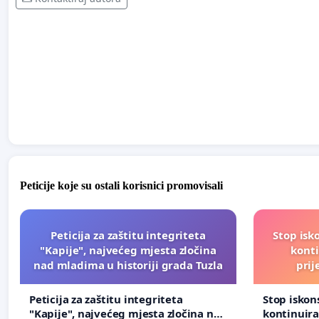
Peticije koje su ostali korisnici promovisali
Peticija za zaštitu integriteta
Stop isk
"Kapije", najvećeg mjesta zločina
kont
nad mladima u historiji grada Tuzla
prij
Peticija za zaštitu integriteta
Stop isko
"Kapije", najvećeg mjesta zločina nad
kontinuir