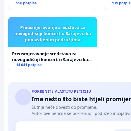
mladima u historiji grada Tuzla
558 potpisa
prijetnja
139 potpis
Preusmjeravanje sredstava za
novogodišnji koncert u Sarajevu ka
poplavljenim područjima
Preusmjeravanje sredstava za
novogodišnji koncert u Sarajevu ka
poplavljenim područjima
14 041 potpisa
POKRENITE VLASTITU PETICIJU
Ima nešto što biste htjeli promijen
Šutnja neće dovesti do promjene.
Autor ove peticije se pokrenuo i poduzeo inicijativu. 