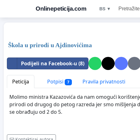
Onlinepeticija.com
Pretražite
BS ▼
Škola u prirodi u Ajdinovićima
Podijeli na Facebook-u (8)
Peticija
Potpisi
Pravila privatnosti
7
Molimo ministra Kazazovića da nam omogući korištenje k
prirodi od drugog do petog razreda jer smo mišljenja da
se obrađuju od 2 do 5.
Kontaktiraj autora