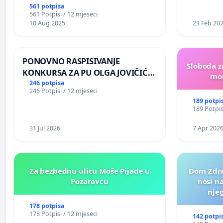
561 potpisa
561 Potpisi / 12 mjeseci
10 Aug 2025
23 Feb 20
PONOVNO RASPISIVANJE
Sloboda z
KONKURSA ZA PU OLGA JOVIČIĆ
mon
RITA KRALJEVO
246 potpisa
246 Potpisi / 12 mjeseci
189 potpi
189 Potpis
31 Jul 2026
7 Apr 202
Za bezbednu ulicu Moše Pijade u
Dom Zdra
Pozarevcu
nosi n
nje
178 potpisa
178 Potpisi / 12 mjeseci
142 potpi