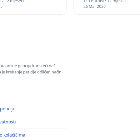
i / 12 mjeseci
113 Potpisi / 12 mjeseci
25
26 Mar 2026
u online peticiju koristeći naš
e kreiranje peticije odličan način
peticiju
ivatnosti
e kolačićima