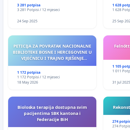
3 281 potpisa
1 628 pot
3 281 Potpisi / 12 mjeseci
1 628 Potp
24 Sep 2025
25 Sep 20
PETICIJA ZA POVRATAK NACIONALNE
Felnőt
BIBLIOTEKE BOSNE I HERCEGOVINE U
VIJEĆNICU I TRAJNO RJEŠENJE
NJENOG FINANSIRANJA
1 105 pot
1 011 Potp
1 172 potpisa
1 172 Potpisi / 12 mjeseci
18 May 2026
31 Jul 202
Bioloska terapija dostupna svim
Rekonst
pacijentima SBK kantona i
Federacije BiH
274 potpi
274 Potpis