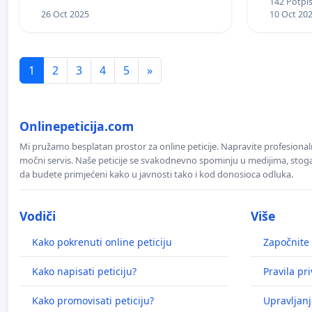
142 Potpis
26 Oct 2025
10 Oct 20
1
2
3
4
5
»
Onlinepeticija.com
Mi pružamo besplatan prostor za online peticije. Napravite profesionaln
močni servis. Naše peticije se svakodnevno spominju u medijima, stoga j
da budete primjećeni kako u javnosti tako i kod donosioca odluka.
Vodiči
Više
Kako pokrenuti online peticiju
Započnite 
Kako napisati peticiju?
Pravila pr
Kako promovisati peticiju?
Upravljanj