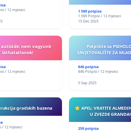
pisa
isi / 12 mjeseci
1 589 potpisa
1 589 Potpisi / 12 mjeseci
25
15 Dec 2025
t autisták: nem vagyunk
Potpišite za PSIHO
láthatatlanok!
SAVJETOVALIŠTE ZA MLADE
pisa
846 potpisa
isi / 12 mjeseci
846 Potpisi / 12 mjeseci
5
5 Sep 2025
rukcija gradskih bazena
🌟 APEL: VRATITE ALMEDI
U ZVEZDE GRANDA!
sa
i / 12 mjeseci
259 potpisa