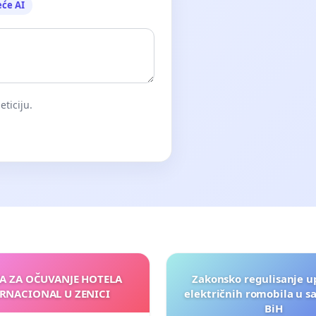
eće AI
eticiju.
JA ZA OČUVANJE HOTELA
Zakonsko regulisanje u
RNACIONAL U ZENICI
električnih romobila u s
BiH