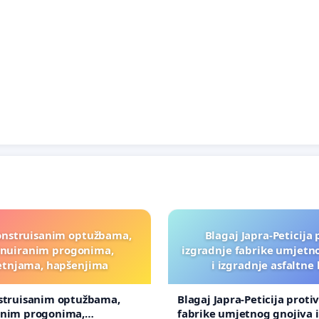
onstruisanim optužbama,
Blagaj Japra-Peticija 
inuiranim progonima,
izgradnje fabrike umjetn
etnjama, hapšenjima
i izgradnje asfaltne
nstruisanim optužbama,
Blagaj Japra-Peticija proti
anim progonima,
fabrike umjetnog gnojiva i