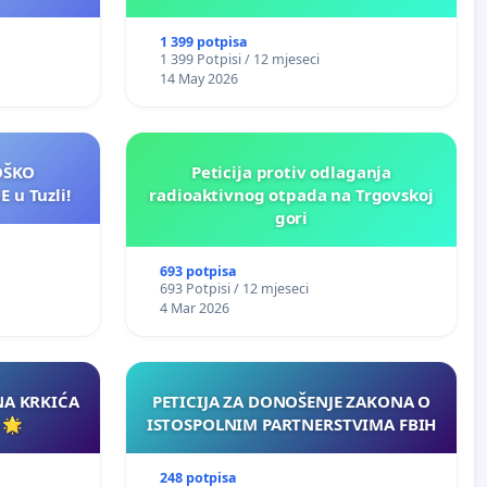
ličnu upotrebu u BiH!
1 399 potpisa
1 399 Potpisi / 12 mjeseci
14 May 2026
LOŠKO
Peticija protiv odlaganja
 u Tuzli!
radioaktivnog otpada na Trgovskoj
gori
693 potpisa
693 Potpisi / 12 mjeseci
4 Mar 2026
NA KRKIĆA
PETICIJA ZA DONOŠENJE ZAKONA O
 🌟
ISTOSPOLNIM PARTNERSTVIMA FBIH
248 potpisa