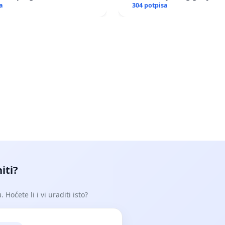
ma, hapšenjima
a
asfaltne baze
304 potpisa
iti?
Hoćete li i vi uraditi isto?