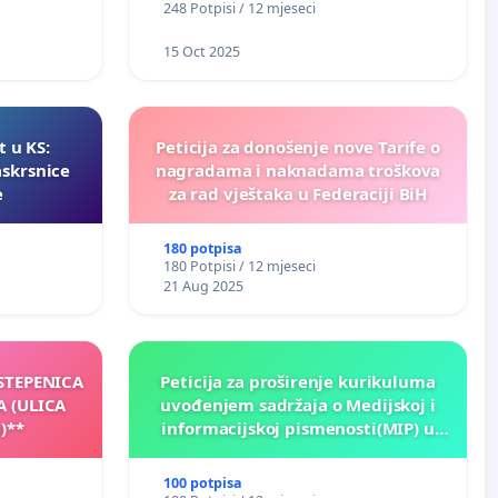
248 Potpisi / 12 mjeseci
15 Oct 2025
t u KS:
Peticija za donošenje nove Tarife o
askrsnice
nagradama i naknadama troškova
e
za rad vještaka u Federaciji BiH
180 potpisa
180 Potpisi / 12 mjeseci
21 Aug 2025
 STEPENICA
Peticija za proširenje kurikuluma
A (ULICA
uvođenjem sadržaja o Medijskoj i
)**
informacijskoj pismenosti(MIP) u
osnovnim i srednjim školama u
Kantonu Sarajevo po kros-
100 potpisa