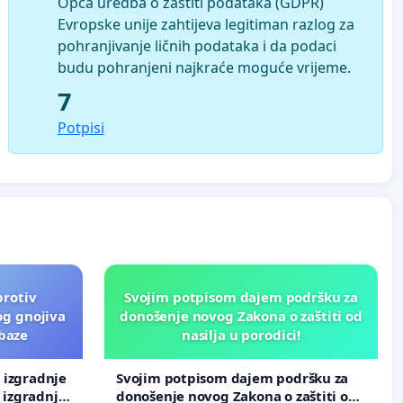
Opća uredba o zaštiti podataka (GDPR)
Evropske unije zahtijeva legitiman razlog za
pohranjivanje ličnih podataka i da podaci
budu pohranjeni najkraće moguće vrijeme.
7
Potpisi
protiv
Svojim potpisom dajem podršku za
og gnojiva
donošenje novog Zakona o zaštiti od
 baze
nasilja u porodici!
v izgradnje
Svojim potpisom dajem podršku za
 izgradnje
donošenje novog Zakona o zaštiti od