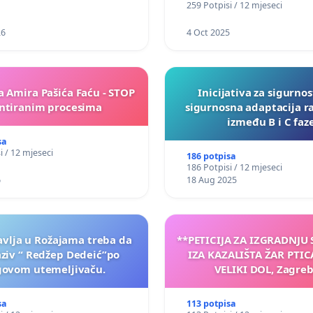
259 Potpisi / 12 mjeseci
26
4 Oct 2025
a Amira Pašića Faću - STOP
Inicijativa za sigurnos
tiranim procesima
sigurnosna adaptacija r
između B i C faz
sa
i / 12 mjeseci
186 potpisa
186 Potpisi / 12 mjeseci
6
18 Aug 2025
vlja u Rožajama treba da
**PETICIJA ZA IZGRADNJU
aziv “ Redžep Dedeić”po
IZA KAZALIŠTA ŽAR PTIC
govom utemeljivaču.
VELIKI DOL, Zagreb
sa
113 potpisa