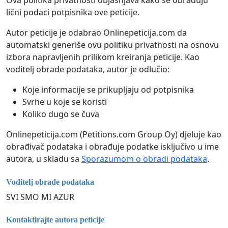
Ova politika privatnosti objašnjava kako se obrađuju
lični podaci potpisnika ove peticije.
Autor peticije je odabrao Onlinepeticija.com da
automatski generiše ovu politiku privatnosti na osnovu
izbora napravljenih prilikom kreiranja peticije. Kao
voditelj obrade podataka, autor je odlučio:
Koje informacije se prikupljaju od potpisnika
Svrhe u koje se koristi
Koliko dugo se čuva
Onlinepeticija.com (Petitions.com Group Oy) djeluje kao
obrađivač podataka i obrađuje podatke isključivo u ime
autora, u skladu sa
Sporazumom o obradi podataka
.
Voditelj obrade podataka
SVI SMO MI AZUR
Kontaktirajte autora peticije