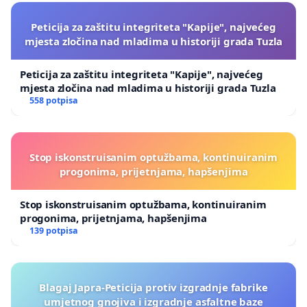
Peticija za zaštitu integriteta "Kapije", najvećeg
mjesta zločina nad mladima u historiji grada Tuzla
Peticija za zaštitu integriteta "Kapije", najvećeg
mjesta zločina nad mladima u historiji grada Tuzla
558 potpisa
Stop iskonstruisanim optužbama, kontinuiranim
progonima, prijetnjama, hapšenjima
Stop iskonstruisanim optužbama, kontinuiranim
progonima, prijetnjama, hapšenjima
139 potpisa
Blagaj Japra-Peticija protiv izgradnje fabrike
umjetnog gnojiva i izgradnje asfaltne baze