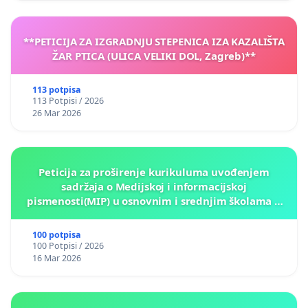
**PETICIJA ZA IZGRADNJU STEPENICA IZA KAZALIŠTA
ŽAR PTICA (ULICA VELIKI DOL, Zagreb)**
113 potpisa
113 Potpisi / 2026
26 Mar 2026
Peticija za proširenje kurikuluma uvođenjem
sadržaja o Medijskoj i informacijskoj
pismenosti(MIP) u osnovnim i srednjim školama u
Kantonu Sarajevo po kros-kurikularnom modelu (u
okviru više predmeta)
100 potpisa
100 Potpisi / 2026
16 Mar 2026