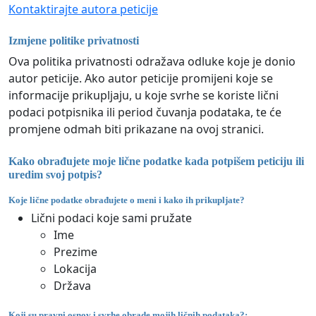
Kontaktirajte autora peticije
Izmjene politike privatnosti
Ova politika privatnosti odražava odluke koje je donio
autor peticije. Ako autor peticije promijeni koje se
informacije prikupljaju, u koje svrhe se koriste lični
podaci potpisnika ili period čuvanja podataka, te će
promjene odmah biti prikazane na ovoj stranici.
Kako obrađujete moje lične podatke kada potpišem peticiju ili
uredim svoj potpis?
Koje lične podatke obrađujete o meni i kako ih prikupljate?
Lični podaci koje sami pružate
Ime
Prezime
Lokacija
Država
Koji su pravni osnov i svrhe obrade mojih ličnih podataka?: