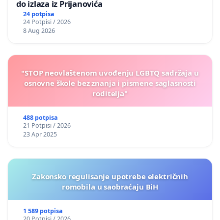
do izlaza iz Prijanovića
24 potpisa
24 Potpisi / 2026
8 Aug 2026
"STOP neovlaštenom uvođenju LGBTQ sadržaja u
osnovne škole bez znanja i pismene saglasnosti
roditelja"
488 potpisa
21 Potpisi / 2026
23 Apr 2025
Zakonsko regulisanje upotrebe električnih
romobila u saobraćaju BiH
1 589 potpisa
20 Potpisi / 2026