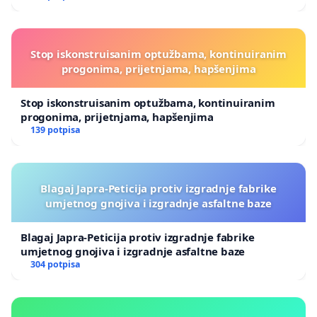
Stop iskonstruisanim optužbama, kontinuiranim
progonima, prijetnjama, hapšenjima
Stop iskonstruisanim optužbama, kontinuiranim
progonima, prijetnjama, hapšenjima
139 potpisa
Blagaj Japra-Peticija protiv izgradnje fabrike
umjetnog gnojiva i izgradnje asfaltne baze
Blagaj Japra-Peticija protiv izgradnje fabrike
umjetnog gnojiva i izgradnje asfaltne baze
304 potpisa