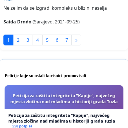
Ne zelim da se izgradi kompleks u blizini naselja
Saida Drndo
(Sarajevo, 2021-09-25)
1
2
3
4
5
6
7
»
Peticije koje su ostali korisnici promovisali
Peticija za zaštitu integriteta "Kapije", najvećeg
mjesta zločina nad mladima u historiji grada Tuzla
Peticija za zaštitu integriteta "Kapije", najvećeg
mjesta zločina nad mladima u historiji grada Tuzla
558 potpisa