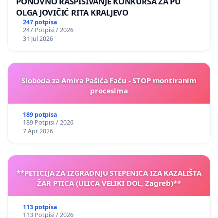
PONOVNO RASPISIVANJE KONKURSA ZA PU
OLGA JOVIČIĆ RITA KRALJEVO
247 potpisa
247 Potpisi / 2026
31 Jul 2026
Sloboda za Amira Pašića Faću - STOP montiranim
procesima
189 potpisa
189 Potpisi / 2026
7 Apr 2026
**PETICIJA ZA IZGRADNJU STEPENICA IZA KAZALIŠTA
ŽAR PTICA (ULICA VELIKI DOL, Zagreb)**
113 potpisa
113 Potpisi / 2026