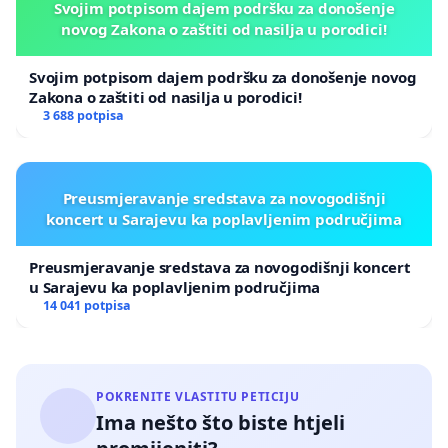
Svojim potpisom dajem podršku za donošenje
novog Zakona o zaštiti od nasilja u porodici!
Svojim potpisom dajem podršku za donošenje novog
Zakona o zaštiti od nasilja u porodici!
3 688 potpisa
Preusmjeravanje sredstava za novogodišnji
koncert u Sarajevu ka poplavljenim područjima
Preusmjeravanje sredstava za novogodišnji koncert
u Sarajevu ka poplavljenim područjima
14 041 potpisa
POKRENITE VLASTITU PETICIJU
Ima nešto što biste htjeli