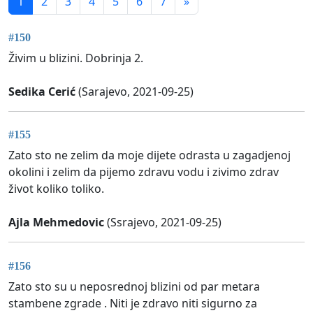
1
2
3
4
5
6
7
»
#150
Živim u blizini. Dobrinja 2.
Sedika Cerić
(Sarajevo, 2021-09-25)
#155
Zato sto ne zelim da moje dijete odrasta u zagadjenoj
okolini i zelim da pijemo zdravu vodu i zivimo zdrav
život koliko toliko.
Ajla Mehmedovic
(Ssrajevo, 2021-09-25)
#156
Zato sto su u neposrednoj blizini od par metara
stambene zgrade . Niti je zdravo niti sigurno za