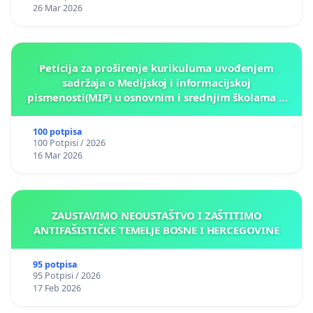
26 Mar 2026
Peticija za proširenje kurikuluma uvođenjem
sadržaja o Medijskoj i informacijskoj
pismenosti(MIP) u osnovnim i srednjim školama u
Kantonu Sarajevo po kros-kurikularnom modelu (u
okviru više predmeta)
100 potpisa
100 Potpisi / 2026
16 Mar 2026
ZAUSTAVIMO NEOUSTAŠTVO I ZAŠTITIMO
ANTIFAŠISTIČKE TEMELJE BOSNE I HERCEGOVINE
95 potpisa
95 Potpisi / 2026
17 Feb 2026