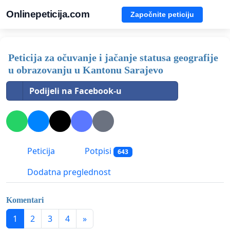
Onlinepeticija.com
Započnite peticiju
Peticija za očuvanje i jačanje statusa geografije
u obrazovanju u Kantonu Sarajevo
Podijeli na Facebook-u
Peticija
Potpisi
643
Dodatna preglednost
Komentari
1
2
3
4
»