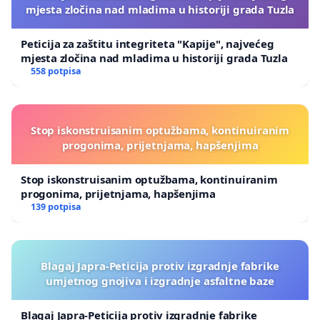
mjesta zločina nad mladima u historiji grada Tuzla
Peticija za zaštitu integriteta "Kapije", najvećeg
mjesta zločina nad mladima u historiji grada Tuzla
558 potpisa
Stop iskonstruisanim optužbama, kontinuiranim
progonima, prijetnjama, hapšenjima
Stop iskonstruisanim optužbama, kontinuiranim
progonima, prijetnjama, hapšenjima
139 potpisa
Blagaj Japra-Peticija protiv izgradnje fabrike
umjetnog gnojiva i izgradnje asfaltne baze
Blagaj Japra-Peticija protiv izgradnje fabrike