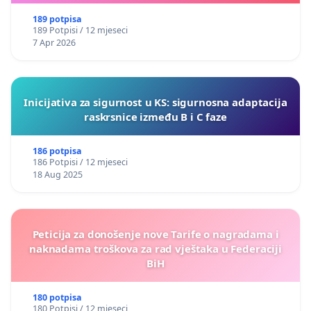
189 potpisa
189 Potpisi / 12 mjeseci
7 Apr 2026
Inicijativa za sigurnost u KS: sigurnosna adaptacija
raskrsnice između B i C faze
186 potpisa
186 Potpisi / 12 mjeseci
18 Aug 2025
Peticija za donošenje nove Tarife o nagradama i
naknadama troškova za rad vještaka u Federaciji
BiH
180 potpisa
180 Potpisi / 12 mjeseci