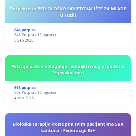
Potpišite za PSIHOLOŠKO SAVJETOVALIŠTE ZA MLADE
u Tuzli!
846 potpisa
846 Potpisi / 12 mjeseci
5 Sep 2025
Peticija protiv odlaganja radioaktivnog otpada na
Trgovskoj gori
693 potpisa
693 Potpisi / 12 mjeseci
4 Mar 2026
Bioloska terapija dostupna svim pacijentima SBK
kantona i Federacije BiH