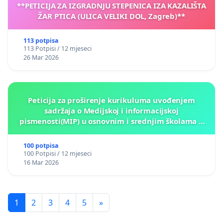
**PETICIJA ZA IZGRADNJU STEPENICA IZA KAZALIŠTA
ŽAR PTICA (ULICA VELIKI DOL, Zagreb)**
113 potpisa
113 Potpisi / 12 mjeseci
26 Mar 2026
Peticija za proširenje kurikuluma uvođenjem
sadržaja o Medijskoj i informacijskoj
pismenosti(MIP) u osnovnim i srednjim školama u
Kantonu Sarajevo po kros-kurikularnom modelu (u
okviru više predmeta)
100 potpisa
100 Potpisi / 12 mjeseci
16 Mar 2026
1
2
3
4
5
»