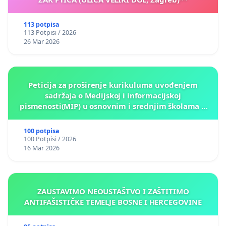
113 potpisa
113 Potpisi / 2026
26 Mar 2026
Peticija za proširenje kurikuluma uvođenjem
sadržaja o Medijskoj i informacijskoj
pismenosti(MIP) u osnovnim i srednjim školama u
Kantonu Sarajevo po kros-kurikularnom modelu (u
okviru više predmeta)
100 potpisa
100 Potpisi / 2026
16 Mar 2026
ZAUSTAVIMO NEOUSTAŠTVO I ZAŠTITIMO
ANTIFAŠISTIČKE TEMELJE BOSNE I HERCEGOVINE