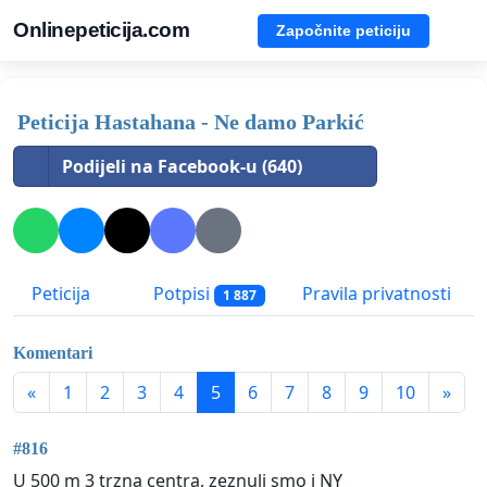
Onlinepeticija.com
Započnite peticiju
Peticija Hastahana - Ne damo Parkić
Podijeli na Facebook-u (640)
Peticija
Potpisi
Pravila privatnosti
1 887
Komentari
«
1
2
3
4
5
6
7
8
9
10
»
#816
U 500 m 3 trzna centra, zeznuli smo i NY