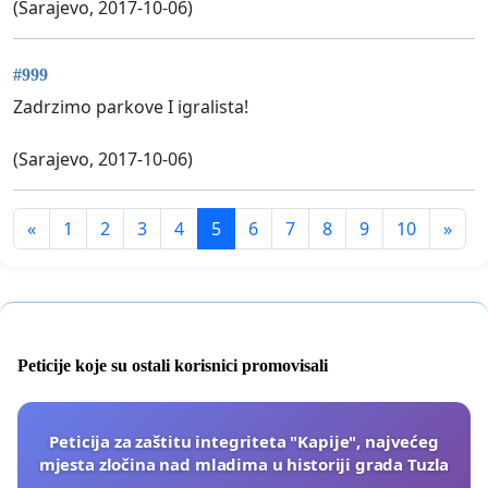
(Sarajevo, 2017-10-06)
#999
Zadrzimo parkove I igralista!
(Sarajevo, 2017-10-06)
«
1
2
3
4
5
6
7
8
9
10
»
Peticije koje su ostali korisnici promovisali
Peticija za zaštitu integriteta "Kapije", najvećeg
mjesta zločina nad mladima u historiji grada Tuzla