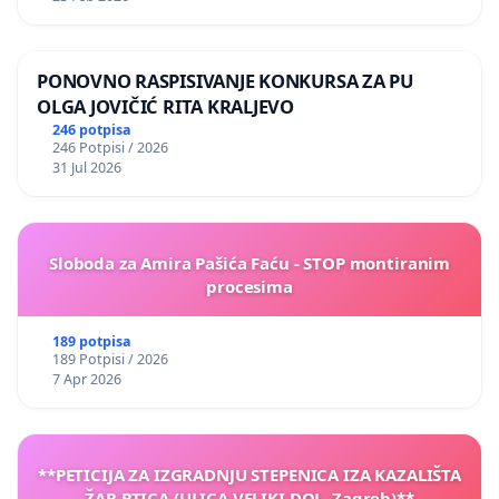
PONOVNO RASPISIVANJE KONKURSA ZA PU
OLGA JOVIČIĆ RITA KRALJEVO
246 potpisa
246 Potpisi / 2026
31 Jul 2026
Sloboda za Amira Pašića Faću - STOP montiranim
procesima
189 potpisa
189 Potpisi / 2026
7 Apr 2026
**PETICIJA ZA IZGRADNJU STEPENICA IZA KAZALIŠTA
ŽAR PTICA (ULICA VELIKI DOL, Zagreb)**