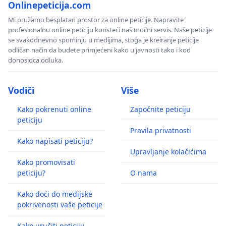
Onlinepeticija.com
Mi pružamo besplatan prostor za online peticije. Napravite
profesionalnu online peticiju koristeći naš močni servis. Naše peticije
se svakodnevno spominju u medijima, stoga je kreiranje peticije
odličan način da budete primjećeni kako u javnosti tako i kod
donosioca odluka.
Vodiči
Više
Kako pokrenuti online
Započnite peticiju
peticiju
Pravila privatnosti
Kako napisati peticiju?
Upravljanje kolačićima
Kako promovisati
peticiju?
O nama
Kako doći do medijske
pokrivenosti vaše peticije
Kako uručiti peticiju