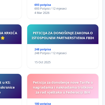
693 potpisa
693 Potpisi / 12 mjeseci
4 Mar 2026
NA KRKIĆA
PETICIJA ZA DONOŠENJE ZAKONA O
 🌟
ISTOSPOLNIM PARTNERSTVIMA FBIH
248 potpisa
248 Potpisi / 12 mjeseci
15 Oct 2025
t u KS:
Peticija za donošenje nove Tarife o
askrsnice
nagradama i naknadama troškova
e
za rad vještaka u Federaciji BiH
180 potpisa