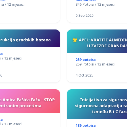
isi / 12 mjeseci
846 Potpisi / 12 mjeseci
5
5 Sep 2025
rukcija gradskih bazena
🌟 APEL: VRATITE ALMEDI
U ZVEZDE GRANDA!
sa
i / 12 mjeseci
259 potpisa
259 Potpisi / 12 mjeseci
26
4 Oct 2025
a Amira Pašića Faću - STOP
Inicijativa za sigurnos
tiranim procesima
sigurnosna adaptacija r
između B i C faz
sa
i / 12 mjeseci
186 potpisa