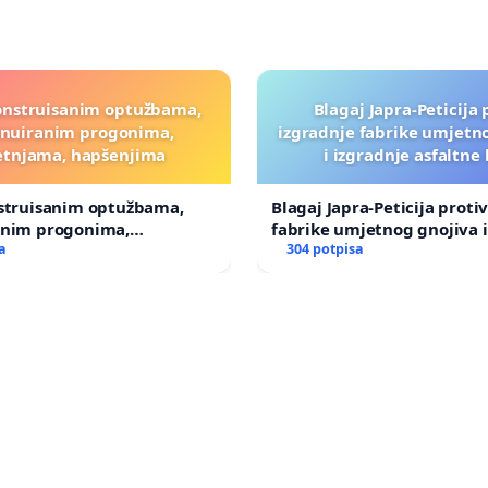
onstruisanim optužbama,
Blagaj Japra-Peticija 
inuiranim progonima,
izgradnje fabrike umjetn
etnjama, hapšenjima
i izgradnje asfaltne
nstruisanim optužbama,
Blagaj Japra-Peticija proti
anim progonima,
fabrike umjetnog gnojiva i
ma, hapšenjima
a
asfaltne baze
304 potpisa