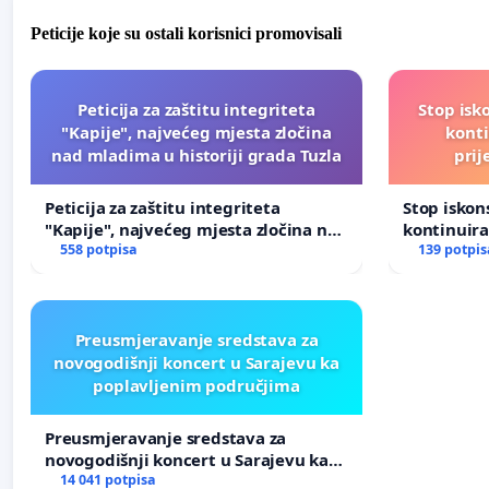
Peticije koje su ostali korisnici promovisali
Peticija za zaštitu integriteta
Stop isk
"Kapije", najvećeg mjesta zločina
kont
nad mladima u historiji grada Tuzla
prij
Peticija za zaštitu integriteta
Stop isko
"Kapije", najvećeg mjesta zločina nad
kontinuir
mladima u historiji grada Tuzla
558 potpisa
prijetnja
139 potpis
Preusmjeravanje sredstava za
novogodišnji koncert u Sarajevu ka
poplavljenim područjima
Preusmjeravanje sredstava za
novogodišnji koncert u Sarajevu ka
poplavljenim područjima
14 041 potpisa