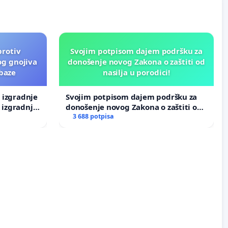
protiv
Svojim potpisom dajem podršku za
og gnojiva
donošenje novog Zakona o zaštiti od
 baze
nasilja u porodici!
v izgradnje
Svojim potpisom dajem podršku za
 izgradnje
donošenje novog Zakona o zaštiti od
nasilja u porodici!
3 688 potpisa