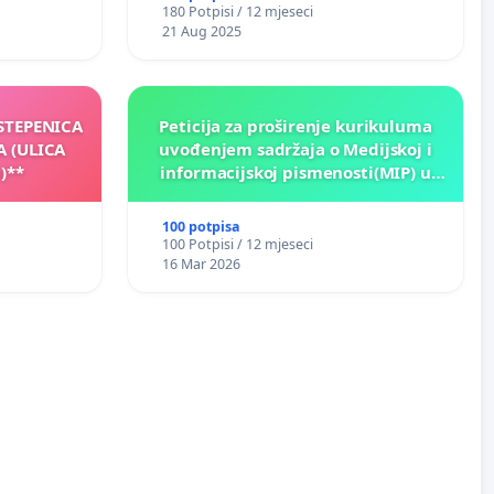
180 Potpisi / 12 mjeseci
21 Aug 2025
 STEPENICA
Peticija za proširenje kurikuluma
A (ULICA
uvođenjem sadržaja o Medijskoj i
)**
informacijskoj pismenosti(MIP) u
osnovnim i srednjim školama u
Kantonu Sarajevo po kros-
100 potpisa
kurikularnom modelu (u okviru više
100 Potpisi / 12 mjeseci
predmeta)
16 Mar 2026