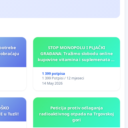
potrebe
STOP MONOPOLU I PLJAČKI
aobraćaju
GRAĐANA: Tražimo slobodu online
kupovine vitamina i suplemenata za
ličnu upotrebu u BiH!
1 399 potpisa
1 399 Potpisi / 12 mjeseci
14 May 2026
LOŠKO
Peticija protiv odlaganja
 u Tuzli!
radioaktivnog otpada na Trgovskoj
gori