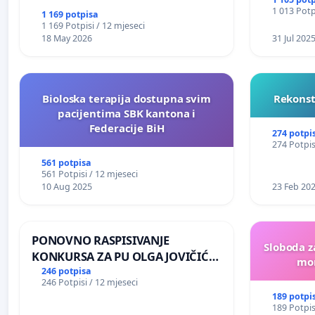
1 013 Potp
1 169 potpisa
1 169 Potpisi / 12 mjeseci
18 May 2026
31 Jul 202
Bioloska terapija dostupna svim
Rekonst
pacijentima SBK kantona i
Federacije BiH
274 potpi
274 Potpis
561 potpisa
561 Potpisi / 12 mjeseci
10 Aug 2025
23 Feb 20
PONOVNO RASPISIVANJE
Sloboda z
KONKURSA ZA PU OLGA JOVIČIĆ
mon
RITA KRALJEVO
246 potpisa
246 Potpisi / 12 mjeseci
189 potpi
189 Potpis