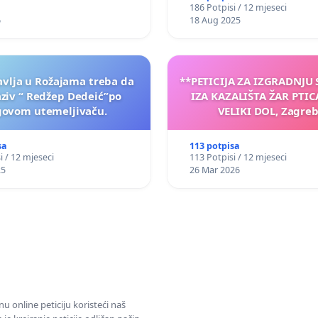
186 Potpisi / 12 mjeseci
6
18 Aug 2025
vlja u Rožajama treba da
**PETICIJA ZA IZGRADNJU
aziv “ Redžep Dedeić”po
IZA KAZALIŠTA ŽAR PTIC
govom utemeljivaču.
VELIKI DOL, Zagreb
sa
113 potpisa
i / 12 mjeseci
113 Potpisi / 12 mjeseci
25
26 Mar 2026
u online peticiju koristeći naš