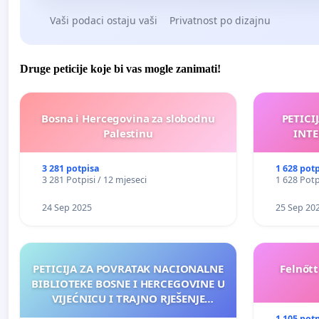
Vaši podaci ostaju vaši
Privatnost po dizajnu
Druge peticije koje bi vas mogle zanimati!
Bosna i Hercegovina za slobodnu
PETICI
Palestinu
INTE
3 281 potpisa
1 628 pot
3 281 Potpisi / 12 mjeseci
1 628 Potp
24 Sep 2025
25 Sep 20
PETICIJA ZA POVRATAK NACIONALNE
Felnőt
BIBLIOTEKE BOSNE I HERCEGOVINE U
VIJEĆNICU I TRAJNO RJEŠENJE
NJENOG FINANSIRANJA
1 105 pot