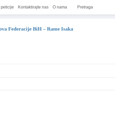
 peticije
Kontaktirajte nas
O nama
Pretraga
lova Federacije BiH – Rame Isaka