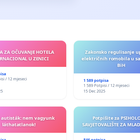
JA ZA OČUVANJE HOTELA
Zakonsko regulisanje u
RNACIONAL U ZENICI
električnih romobila u s
BiH
pisa
isi / 12 mjeseci
1 589 potpisa
1 589 Potpisi / 12 mjeseci
25
15 Dec 2025
t autisták: nem vagyunk
Potpišite za PSIHO
láthatatlanok!
SAVJETOVALIŠTE ZA MLADE
pisa
846 potpisa