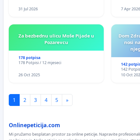
31 Jul 2026
7 Apr 202
Za bezbednu ulicu Moše Pijade u
Dom Zdra
Pozarevcu
nosi n
nje
178 potpisa
178 Potpisi / 12 mjeseci
142 potpi
142 Potpis
26 Oct 2025
10 Oct 20
1
2
3
4
5
»
Onlinepeticija.com
Mi pružamo besplatan prostor za online peticije. Napravite profesionaln