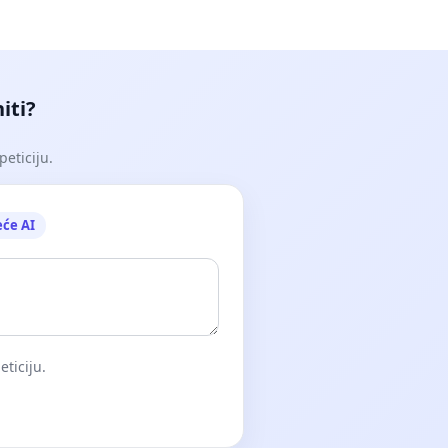
iti?
peticiju.
eće AI
eticiju.