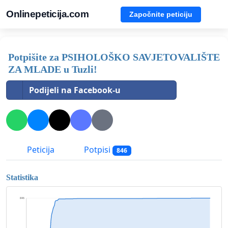
Onlinepeticija.com
Započnite peticiju
Potpišite za PSIHOLOŠKO SAVJETOVALIŠTE
ZA MLADE u Tuzli!
Podijeli na Facebook-u
Peticija
Potpisi
846
Statistika
846