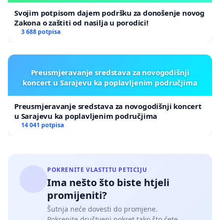
Svojim potpisom dajem podršku za donošenje novog
Zakona o zaštiti od nasilja u porodici!
3 688 potpisa
Preusmjeravanje sredstava za novogodišnji
koncert u Sarajevu ka poplavljenim područjima
Preusmjeravanje sredstava za novogodišnji koncert
u Sarajevu ka poplavljenim područjima
14 041 potpisa
POKRENITE VLASTITU PETICIJU
Ima nešto što biste htjeli
promijeniti?
Šutnja neće dovesti do promjene.
Pokrenite društveni pokret tako što ćete