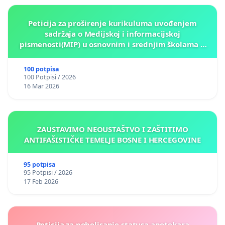
Peticija za proširenje kurikuluma uvođenjem
sadržaja o Medijskoj i informacijskoj
pismenosti(MIP) u osnovnim i srednjim školama u
Kantonu Sarajevo po kros-kurikularnom modelu (u
okviru više predmeta)
100 potpisa
100 Potpisi / 2026
16 Mar 2026
ZAUSTAVIMO NEOUSTAŠTVO I ZAŠTITIMO
ANTIFAŠISTIČKE TEMELJE BOSNE I HERCEGOVINE
95 potpisa
95 Potpisi / 2026
17 Feb 2026
Peticija za poboljsanje statusa apotekara