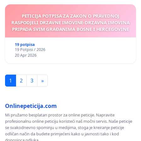
PETICIJA POTPISA ZA ZAKON O PRAVEDNOJ
RASPODJELI DRZAVNE IMOVINE-DRZAVNA IMOVINA
PRIPADA SVIM GRAĐANIMA BOSNE I HERCEGOVINE
19 potpisa
19 Potpisi / 2026
20 Apr 2026
1
2
3
»
Onlinepeticija.com
Mi pružamo besplatan prostor za online peticije. Napravite
profesionalnu online peticiju koristeći naš močni servis. Naše peticije
se svakodnevno spominju u medijima, stoga je kreiranje peticije
odličan način da budete primjećeni kako u javnosti tako i kod
donosioca odluka.