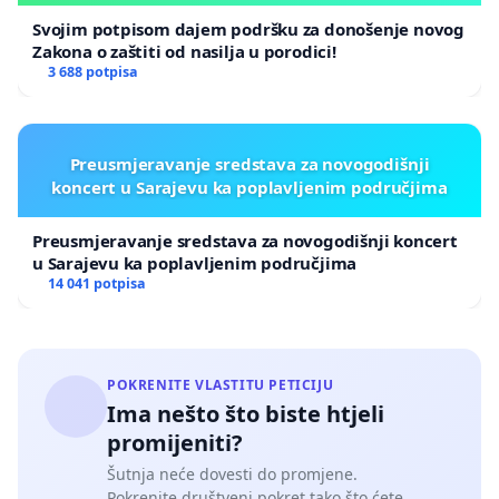
Svojim potpisom dajem podršku za donošenje novog
Zakona o zaštiti od nasilja u porodici!
3 688 potpisa
Preusmjeravanje sredstava za novogodišnji
koncert u Sarajevu ka poplavljenim područjima
Preusmjeravanje sredstava za novogodišnji koncert
u Sarajevu ka poplavljenim područjima
14 041 potpisa
POKRENITE VLASTITU PETICIJU
Ima nešto što biste htjeli
promijeniti?
Šutnja neće dovesti do promjene.
Pokrenite društveni pokret tako što ćete