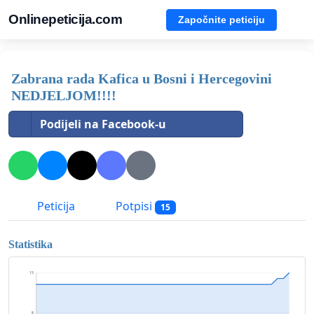
Onlinepeticija.com
Započnite peticiju
Zabrana rada Kafica u Bosni i Hercegovini
NEDJELJOM!!!!
Podijeli na Facebook-u
Peticija
Potpisi
15
Statistika
15
8