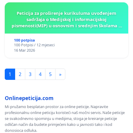
Peticija za proširenje kurikuluma uvođenjem
sadržaja o Medijskoj i informacijskoj
pismenosti(MIP) u osnovnim i srednjim školama u
Kantonu Sarajevo po kros-kurikularnom modelu (u
okviru više predmeta)
100 potpisa
100 Potpisi / 12 mjeseci
16 Mar 2026
1
2
3
4
5
»
Onlinepeticija.com
Mi pružamo besplatan prostor za online peticije. Napravite
profesionalnu online peticiju koristeći naš močni servis. Naše peticije
se svakodnevno spominju u medijima, stoga je kreiranje peticije
odličan način da budete primjećeni kako u javnosti tako i kod
donosioca odluka.