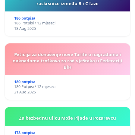
raskrsnice između B i C faze
186 potpisa
186 Potpisi / 12 mjeseci
18 Aug 2025
Peticija za donošenje nove Tarife o nagradama i
naknadama troškova za rad vještaka u Federaciji
BiH
180 potpisa
180 Potpisi / 12 mjeseci
21 Aug 2025
Za bezbednu ulicu Moše Pijade u Pozarevcu
178 potpisa