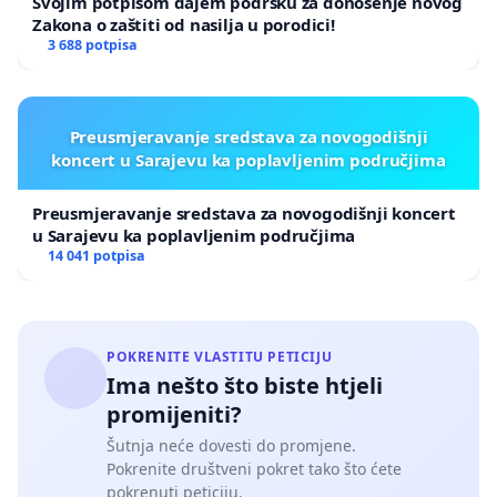
Svojim potpisom dajem podršku za donošenje novog
Zakona o zaštiti od nasilja u porodici!
3 688 potpisa
Preusmjeravanje sredstava za novogodišnji
koncert u Sarajevu ka poplavljenim područjima
Preusmjeravanje sredstava za novogodišnji koncert
u Sarajevu ka poplavljenim područjima
14 041 potpisa
POKRENITE VLASTITU PETICIJU
Ima nešto što biste htjeli
promijeniti?
Šutnja neće dovesti do promjene.
Pokrenite društveni pokret tako što ćete
pokrenuti peticiju.