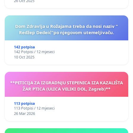
26 Oct 2025
Dom Zdravlja u Rožajama treba da nosi naziv “
Redžep Dedeić”po njegovom utemeljivaču.
142 potpisa
142 Potpisi / 12 mjeseci
10 Oct 2025
**PETICIJA ZA IZGRADNJU STEPENICA IZA KAZALIŠTA
ŽAR PTICA (ULICA VELIKI DOL, Zagreb)**
113 potpisa
113 Potpisi / 12 mjeseci
26 Mar 2026