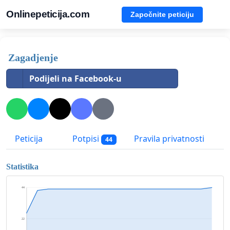
Onlinepeticija.com
Započnite peticiju
Zagadjenje
Podijeli na Facebook-u
Peticija
Potpisi
Pravila privatnosti
44
Statistika
44
22