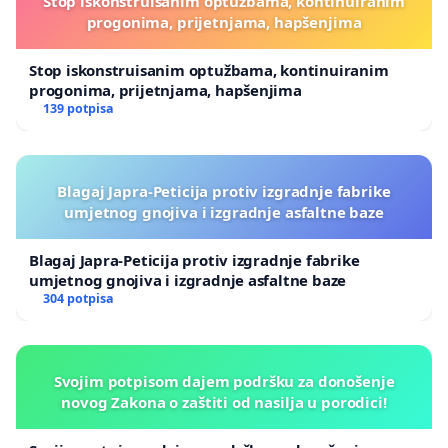
Stop iskonstruisanim optužbama, kontinuiranim
progonima, prijetnjama, hapšenjima
Stop iskonstruisanim optužbama, kontinuiranim
progonima, prijetnjama, hapšenjima
139 potpisa
Blagaj Japra-Peticija protiv izgradnje fabrike
umjetnog gnojiva i izgradnje asfaltne baze
Blagaj Japra-Peticija protiv izgradnje fabrike
umjetnog gnojiva i izgradnje asfaltne baze
304 potpisa
Svojim potpisom dajem podršku za donošenje
novog Zakona o zaštiti od nasilja u porodici!