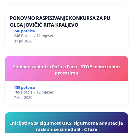
PONOVNO RASPISIVANJE KONKURSA ZA PU
OLGA JOVIČIĆ RITA KRALJEVO
246 potpisa
246 Potpisi / 12 mjeseci
31 Jul 2026
Sloboda za Amira Pašića Faću - STOP montiranim
procesima
189 potpisa
189 Potpisi / 12 mjeseci
7 Apr 2026
Inicijativa za sigurnost u KS: sigurnosna adaptacija
raskrsnice između B i C faze