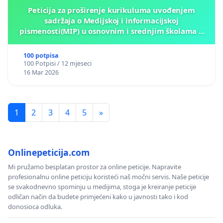
Peticija za proširenje kurikuluma uvođenjem
sadržaja o Medijskoj i informacijskoj
pismenosti(MIP) u osnovnim i srednjim školama u
Kantonu Sarajevo po kros-kurikularnom modelu (u
okviru više predmeta)
100 potpisa
100 Potpisi / 12 mjeseci
16 Mar 2026
1
2
3
4
5
»
Onlinepeticija.com
Mi pružamo besplatan prostor za online peticije. Napravite
profesionalnu online peticiju koristeći naš močni servis. Naše peticije
se svakodnevno spominju u medijima, stoga je kreiranje peticije
odličan način da budete primjećeni kako u javnosti tako i kod
donosioca odluka.