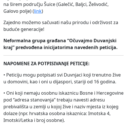
na širem području Šuice (Galečić, Baljci, Želivodić,
Galovo polje) (
link
)
Zajedno možemo sačuvati našu prirodu i održivost za
buduće generacije!
Neformalna grupa građana “Očuvajmo Duvanjski
kraj” predvođena inicijatorima navedenih peticija.
NAPOMENE ZA POTPISIVANJE PETICIJE:
• Peticiju mogu potpisati svi Duvnjaci koji trenutno žive
u domovini, kao i oni u dijaspori, stariji od 16 godina.
• Oni koji nemaju osobnu iskaznicu Bosne i Hercegovine
pod “adresa stanovanja” trebaju navesti adresu
prebivališta u zemlji u kojoj žive i naziv mjesta iz kojeg
dolaze (npr. hrvatska osobna iskaznica: Imotska 4,
Imotski/Letka i broj osobne).