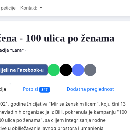
 peticije
Kontakt:
žena - 100 ulica po ženama
cija "Lara"
·
ijeli na Facebook-u
ija
Potpisi
Dodatna preglednost
347
021. godine Inicijativa "Mir sa ženskim licem", koju čini 13
nevladinih organizacija iz BiH, pokrenula je kampanju "100
00 ulica po ženama", sa ciljem integrisanja rodne
ive u obilježavanje javnog prostora i umanjenja