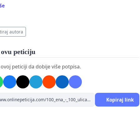
iše
tiraj autora
 ovu peticiju
voj peticiji da dobije više potpisa.
Kopiraj link