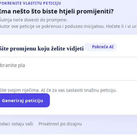
POKRENITE VLASTITU PETICIJU
Ima nešto što biste htjeli promijeniti?
Šutnja neće dovesti do promjene.
Autor ove peticije se pokrenuo i poduzeo inicijativu. Hoćete li i vi ur
Pokreće AI
ite promjenu koju želite vidjeti
ite svojim riječima. AI će za vas sastaviti snažnu peticiju.
Generiraj peticiju
odaci ostaju vaši
Privatnost po dizajnu