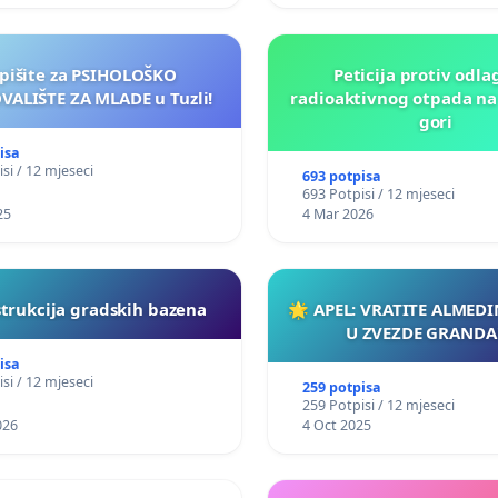
pišite za PSIHOLOŠKO
Peticija protiv odla
VALIŠTE ZA MLADE u Tuzli!
radioaktivnog otpada na
gori
isa
si / 12 mjeseci
693 potpisa
693 Potpisi / 12 mjeseci
25
4 Mar 2026
trukcija gradskih bazena
🌟 APEL: VRATITE ALMED
U ZVEZDE GRANDA!
isa
si / 12 mjeseci
259 potpisa
259 Potpisi / 12 mjeseci
026
4 Oct 2025