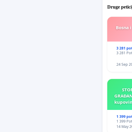
Druge petici
Bosna i
3 281 po
3 281 Pot
24 Sep 2
STO
GRAĐANA
kupovin
za 
1 399 po
1 399 Pot
14 May 2