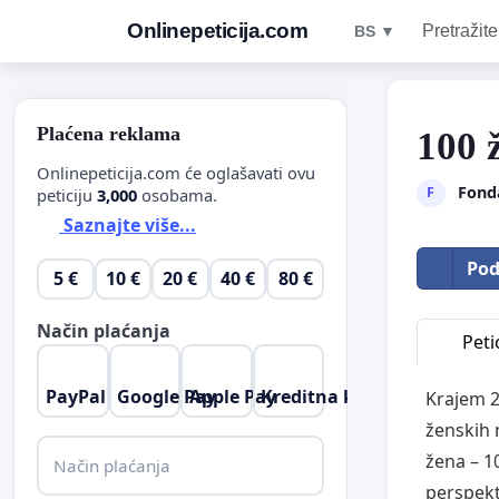
Onlinepeticija.com
Pretražite
BS ▼
Plaćena reklama
100 
Onlinepeticija.com će oglašavati ovu
Fonda
F
peticiju
3,000
osobama.
Saznajte više...
Pod
5 €
10 €
20 €
40 €
80 €
Način plaćanja
Petic
PayPal
Google Pay
Apple Pay
Kreditna kartica
Krajem 2
ženskih 
žena – 1
Način plaćanja
perspekt