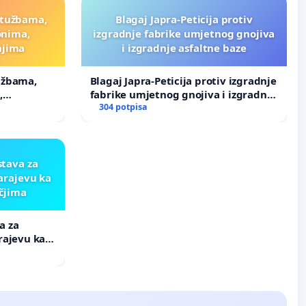
ptužbama,
Blagaj Japra-Peticija protiv
onima,
izgradnje fabrike umjetnog gnojiva
njima
i izgradnje asfaltne baze
užbama,
Blagaj Japra-Peticija protiv izgradnje
,
fabrike umjetnog gnojiva i izgradnje
asfaltne baze
304 potpisa
tava za
arajevu ka
čjima
a za
rajevu ka