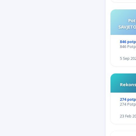
Pot
SAVJETO
846 potp
846 Potpi
5 Sep 20
Rekons
274 potp
274 Potpi
23 Feb 2