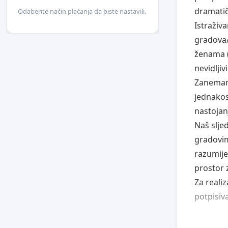
dramatič
Odaberite način plaćanja da biste nastavili.
Istraživ
gradova/
ženama (
nevidljiv
Zanemare
jednakos
nastojan
Naš slje
gradovim
razumijev
prostor 
Za realiz
potpisiv