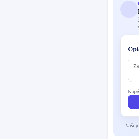
Opiš
Napiš
Vaši p