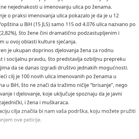
ne nejednakosti u imenovanju ulica po ženama.
anje o praksi imenovanja ulica pokazalo je da je u 12
opština u BiH (15 JLS) samo 115 od 4.076 ulica nazvano po
2,82%), što žene čini dramatično podzastupljenim i
im u ovoj oblasti kulture sjećanja.
n je ukupan doprinos djelovanja žena za rodnu
t i socijalnu pravdu, što predstavlja ozbiljnu prepreku
jima da se danas izgradi društvo jednakih mogućnosti.
deći cilj je 100 novih ulica imenovanih po ženama u
a u BiH, što ne znači da tražimo ničije “brisanje”, nego
anje i djelovanje, koje uključuje spoznaju da je javni
zajednički, i žena i muškaraca.
aciju cilja značila bi nam vaša podrška, koju možete pružiti
anjem ove peticije.