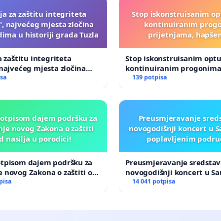
ija za zaštitu integriteta
Stop iskonstruisanim o
", najvećeg mjesta zločina
kontinuiranim prog
ima u historiji grada Tuzla
prijetnjama, hapše
a zaštitu integriteta
Stop iskonstruisanim opt
 najvećeg mjesta zločina
kontinuiranim progonima
ma u historiji grada Tuzla
isa
prijetnjama, hapšenjima
139 potpisa
potpisom dajem podršku za
Preusmjeravanje sreds
je novog Zakona o zaštiti
novogodišnji koncert u S
d nasilja u porodici!
poplavljenim podru
otpisom dajem podršku za
Preusmjeravanje sredstav
 novog Zakona o zaštiti od
novogodišnji koncert u Sa
porodici!
pisa
poplavljenim područjima
14 041 potpisa