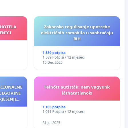
 HOTELA
Zakonsko regulisanje upotrebe
ENICI
električnih romobila u saobraćaju
BiH
1 589 potpisa
1 589 Potpisi / 12 mjeseci
15 Dec 2025
NACIONALNE
Felnőtt autisták: nem vagyunk
RCEGOVINE
láthatatlanok!
RJEŠENJE
ANJA
1 105 potpisa
1 011 Potpisi / 12 mjeseci
31 Jul 2025