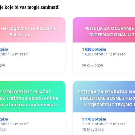
je koje bi vas mogle zanimati!
 Hercegovina za slobodnu
PETICIJA ZA OČUVANJE
Palestinu
INTERNACIONAL U Z
tpisa
1 628 potpisa
pisi / 12 mjeseci
1 628 Potpisi / 12 mjeseci
025
25 Sep 2025
P MONOPOLU I PLJAČKI
PETICIJA ZA POVRATAK 
: Tražimo slobodu online
BIBLIOTEKE BOSNE I HE
e vitamina i suplemenata
U VIJEĆNICU I TRAJNO 
ličnu upotrebu u BiH!
NJENOG FINANSIR
tpisa
1 170 potpisa
pisi / 12 mjeseci
1 170 Potpisi / 12 mjeseci
026
18 May 2026