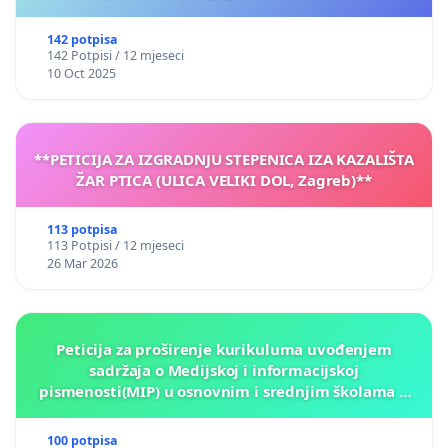
142 potpisa
142 Potpisi / 12 mjeseci
10 Oct 2025
**PETICIJA ZA IZGRADNJU STEPENICA IZA KAZALIŠTA
ŽAR PTICA (ULICA VELIKI DOL, Zagreb)**
113 potpisa
113 Potpisi / 12 mjeseci
26 Mar 2026
Peticija za proširenje kurikuluma uvođenjem
sadržaja o Medijskoj i informacijskoj
pismenosti(MIP) u osnovnim i srednjim školama u
Kantonu Sarajevo po kros-kurikularnom modelu (u
okviru više predmeta)
100 potpisa