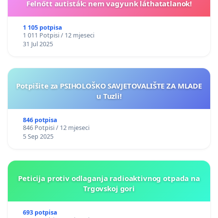
Felnőtt autisták: nem vagyunk láthatatlanok!
1 105 potpisa
1 011 Potpisi / 12 mjeseci
31 Jul 2025
Potpišite za PSIHOLOŠKO SAVJETOVALIŠTE ZA MLADE
u Tuzli!
846 potpisa
846 Potpisi / 12 mjeseci
5 Sep 2025
Peticija protiv odlaganja radioaktivnog otpada na
Trgovskoj gori
693 potpisa