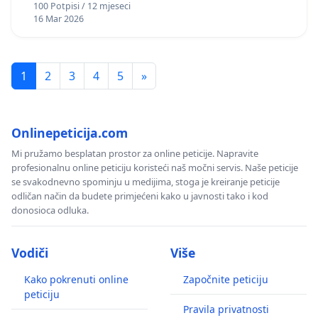
100 Potpisi / 12 mjeseci
16 Mar 2026
1
2
3
4
5
»
Onlinepeticija.com
Mi pružamo besplatan prostor za online peticije. Napravite
profesionalnu online peticiju koristeći naš močni servis. Naše peticije
se svakodnevno spominju u medijima, stoga je kreiranje peticije
odličan način da budete primjećeni kako u javnosti tako i kod
donosioca odluka.
Vodiči
Više
Kako pokrenuti online
Započnite peticiju
peticiju
Pravila privatnosti