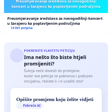
Preusmjeravanje sredstava za novogodišnji
koncert u Sarajevu ka poplavljenim područjima
Preusmjeravanje sredstava za novogodišnji koncert
u Sarajevu ka poplavljenim područjima
14 041 potpisa
POKRENITE VLASTITU PETICIJU
Ima nešto što biste htjeli
promijeniti?
Šutnja neće dovesti do promjene.
Autor ove peticije se pokrenuo i poduzeo
inicijativu. Hoćete li i vi uraditi isto?
Opišite promjenu koju želite vidjeti
Pokreće AI