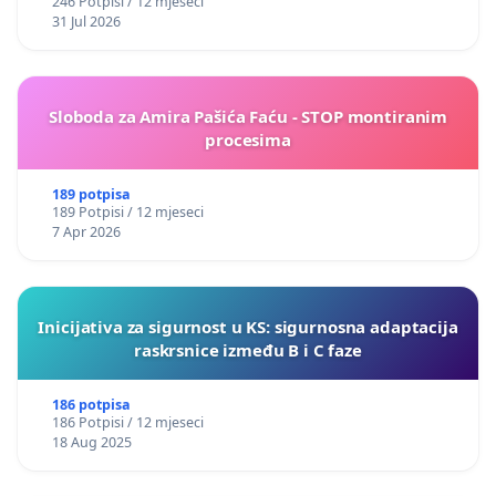
246 Potpisi / 12 mjeseci
31 Jul 2026
Sloboda za Amira Pašića Faću - STOP montiranim
procesima
189 potpisa
189 Potpisi / 12 mjeseci
7 Apr 2026
Inicijativa za sigurnost u KS: sigurnosna adaptacija
raskrsnice između B i C faze
186 potpisa
186 Potpisi / 12 mjeseci
18 Aug 2025