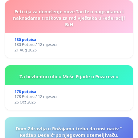
Peticija za donošenje nove Tarife o nagradama i
naknadama troškova za rad vještaka u Federaciji
BiH
180 potpisa
180 Potpisi / 12 mjeseci
21 Aug 2025
Za bezbednu ulicu Moše Pijade u Pozarevcu
178 potpisa
178 Potpisi / 12 mjeseci
26 Oct 2025
Dom Zdravlja u Rožajama treba da nosi naziv “
Redžep Dedeić”po njegovom utemeljivaču.