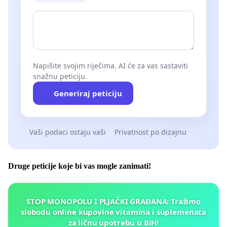
Napišite svojim riječima. AI će za vas sastaviti
snažnu peticiju.
Generiraj peticiju
Vaši podaci ostaju vaši
Privatnost po dizajnu
Druge peticije koje bi vas mogle zanimati!
STOP MONOPOLU I PLJAČKI GRAĐANA: Tražimo
slobodu online kupovine vitamina i suplemenata
za ličnu upotrebu u BiH!