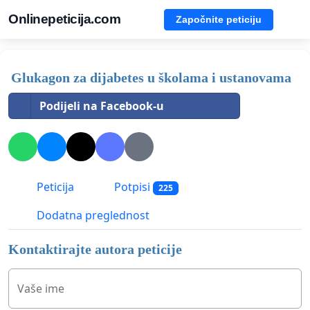
Onlinepeticija.com
Započnite peticiju
Glukagon za dijabetes u školama i ustanovama
Podijeli na Facebook-u
Peticija
Potpisi
225
Dodatna preglednost
Kontaktirajte autora peticije
Vaše ime