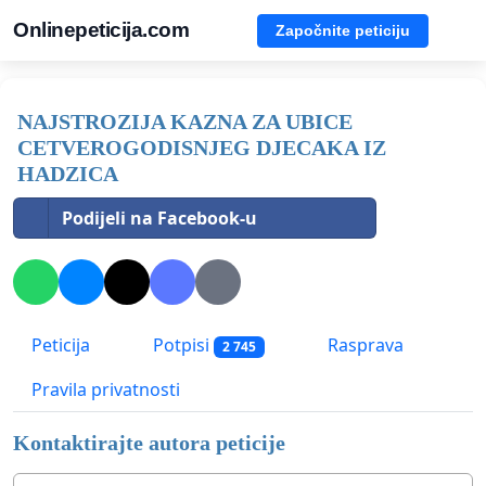
Onlinepeticija.com
Započnite peticiju
NAJSTROZIJA KAZNA ZA UBICE
CETVEROGODISNJEG DJECAKA IZ
HADZICA
Podijeli na Facebook-u
Peticija
Potpisi
Rasprava
2 745
Pravila privatnosti
Kontaktirajte autora peticije