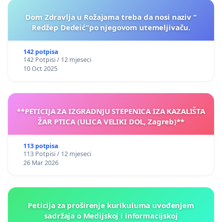
Dom Zdravlja u Rožajama treba da nosi naziv “
Redžep Dedeić”po njegovom utemeljivaču.
142 potpisa
142 Potpisi / 12 mjeseci
10 Oct 2025
**PETICIJA ZA IZGRADNJU STEPENICA IZA KAZALIŠTA
ŽAR PTICA (ULICA VELIKI DOL, Zagreb)**
113 potpisa
113 Potpisi / 12 mjeseci
26 Mar 2026
Peticija za proširenje kurikuluma uvođenjem
sadržaja o Medijskoj i informacijskoj