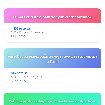
Felnőtt autisták: nem vagyunk láthatatlanok!
1 105 potpisa
1 017 Potpisi / 12 mjeseci
31 Jul 2025
Potpišite za PSIHOLOŠKO SAVJETOVALIŠTE ZA MLADE
u Tuzli!
846 potpisa
846 Potpisi / 12 mjeseci
5 Sep 2025
Peticija protiv odlaganja radioaktivnog otpada na