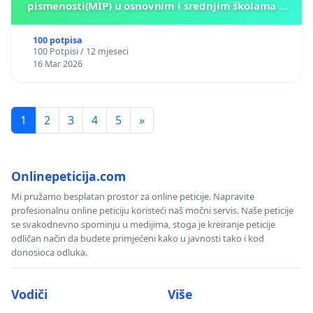
pismenosti(MIP) u osnovnim i srednjim školama u
Kantonu Sarajevo po kros-kurikularnom modelu (u
okviru više predmeta)
100 potpisa
100 Potpisi / 12 mjeseci
16 Mar 2026
1
2
3
4
5
»
Onlinepeticija.com
Mi pružamo besplatan prostor za online peticije. Napravite
profesionalnu online peticiju koristeći naš močni servis. Naše peticije
se svakodnevno spominju u medijima, stoga je kreiranje peticije
odličan način da budete primjećeni kako u javnosti tako i kod
donosioca odluka.
Vodiči
Više