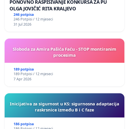
PONOVNO RASPISIVANJE KONKURSA ZA PU
OLGA JOVIČIĆ RITA KRALJEVO
246 potpisa
246 Potpisi / 12 mjeseci
31 Jul 2026
Sloboda za Amira Pašića Faću - STOP montiranim
procesima
189 potpisa
189 Potpisi / 12 mjeseci
7 Apr 2026
Inicijativa za sigurnost u KS: sigurnosna adaptacija
raskrsnice između B i C faze
186 potpisa
186 Potpisi / 12 mjeseci