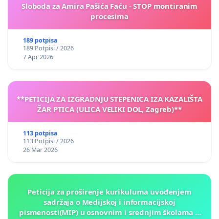
Sloboda za Amira Pašića Faću - STOP montiranim
procesima
189 potpisa
189 Potpisi / 2026
7 Apr 2026
**PETICIJA ZA IZGRADNJU STEPENICA IZA KAZALIŠTA
ŽAR PTICA (ULICA VELIKI DOL, Zagreb)**
113 potpisa
113 Potpisi / 2026
26 Mar 2026
Peticija za proširenje kurikuluma uvođenjem
sadržaja o Medijskoj i informacijskoj
pismenosti(MIP) u osnovnim i srednjim školama u