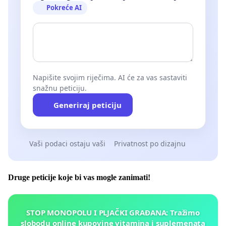
Pokreće AI
Napišite svojim riječima. AI će za vas sastaviti
snažnu peticiju.
Generiraj peticiju
Vaši podaci ostaju vaši
Privatnost po dizajnu
Druge peticije koje bi vas mogle zanimati!
STOP MONOPOLU I PLJAČKI GRAĐANA: Tražimo
slobodu online kupovine vitamina i suplemenata