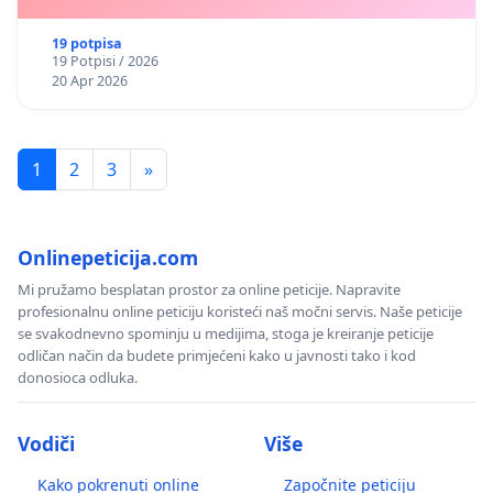
19 potpisa
19 Potpisi / 2026
20 Apr 2026
1
2
3
»
Onlinepeticija.com
Mi pružamo besplatan prostor za online peticije. Napravite
profesionalnu online peticiju koristeći naš močni servis. Naše peticije
se svakodnevno spominju u medijima, stoga je kreiranje peticije
odličan način da budete primjećeni kako u javnosti tako i kod
donosioca odluka.
Vodiči
Više
Kako pokrenuti online
Započnite peticiju