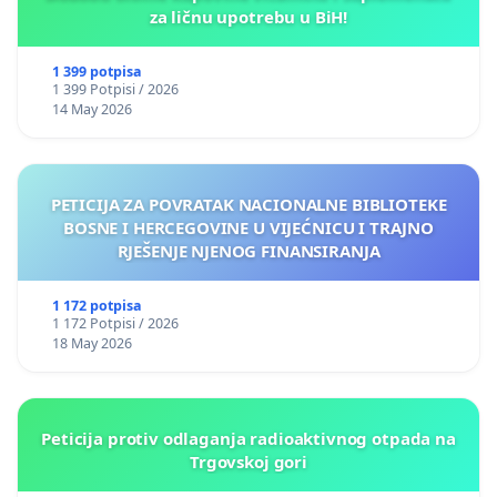
za ličnu upotrebu u BiH!
1 399 potpisa
1 399 Potpisi / 2026
14 May 2026
PETICIJA ZA POVRATAK NACIONALNE BIBLIOTEKE
BOSNE I HERCEGOVINE U VIJEĆNICU I TRAJNO
RJEŠENJE NJENOG FINANSIRANJA
1 172 potpisa
1 172 Potpisi / 2026
18 May 2026
Peticija protiv odlaganja radioaktivnog otpada na
Trgovskoj gori