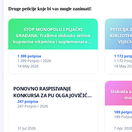
Druge peticije koje bi vas mogle zanimati!
STOP MONOPOLU I PLJAČKI
PETICIJA
GRAĐANA: Tražimo slobodu online
BIBLIOTE
kupovine vitamina i suplemenata za
VIJEĆ
ličnu upotrebu u BiH!
NJ
1 399 potpisa
1 172 pot
1 399 Potpisi / 2026
1 172 Potp
14 May 2026
18 May 20
PONOVNO RASPISIVANJE
Sloboda z
KONKURSA ZA PU OLGA JOVIČIĆ
mon
RITA KRALJEVO
247 potpisa
247 Potpisi / 2026
189 potpi
189 Potpis
31 Jul 2026
7 Apr 202