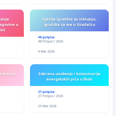
vanje
Dječije igralište za inkluziju,
egovine u
igralište za sve u Gradačcu
lić
48 potpisa
48 Potpisi / 2026
9 Mar 2026
slobodnu
Zabrana unošenja i konzumacije
energetskih pića u školi
27 potpisa
27 Potpisi / 2026
25 Mar 2026