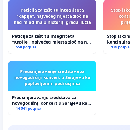
Peticija za zaštitu integriteta
Stop isk
"Kapije", najvećeg mjesta zločina
kont
nad mladima u historiji grada Tuzla
prij
Peticija za zaštitu integriteta
Stop isko
"Kapije", najvećeg mjesta zločina nad
kontinuir
mladima u historiji grada Tuzla
558 potpisa
prijetnja
139 potpis
Preusmjeravanje sredstava za
novogodišnji koncert u Sarajevu ka
poplavljenim područjima
Preusmjeravanje sredstava za
novogodišnji koncert u Sarajevu ka
poplavljenim područjima
14 041 potpisa