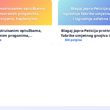
onstruisanim optužbama,
Blagaj Japra-Peticija 
inuiranim progonima,
izgradnje fabrike umjetn
etnjama, hapšenjima
i izgradnje asfaltne
nstruisanim optužbama,
Blagaj Japra-Peticija proti
anim progonima,
fabrike umjetnog gnojiva i
ma, hapšenjima
a
asfaltne baze
304 potpisa