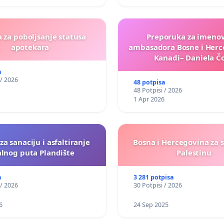
a za poboljsanje statusa
Preporuka za imeno
apotekara
ambasadora Bosne i Herc
Kanadi– Daniela Čo
a
 / 2026
48 potpisa
48 Potpisi / 2026
1 Apr 2026
 za sanaciju i asfaltiranje
Bosna i Hercegovina za 
alnog puta Plandište
Palestinu
a
3 281 potpisa
 / 2026
30 Potpisi / 2026
6
24 Sep 2025