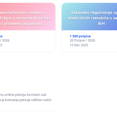
neovlaštenom uvođenju
Zakonsko regulisanje u
ržaja u osnovne škole bez
električnih romobila u s
 i pismene saglasnosti
BiH
roditelja"
sa
1 589 potpisa
 / 2026
20 Potpisi / 2026
25
15 Dec 2025
u online peticiju koristeći naš
e kreiranje peticije odličan način