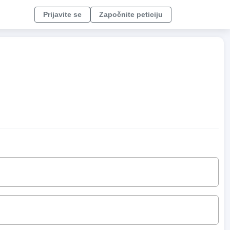
Prijavite se
Započnite peticiju