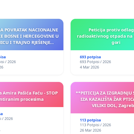
 ZA POVRATAK NACIONALNE
Peticija protiv odla
KE BOSNE I HERCEGOVINE U
radioaktivnog otpada na 
NICU I TRAJNO RJEŠENJE
gori
ENOG FINANSIRANJA
pisa
693 potpisa
isi / 2026
693 Potpisi / 2026
26
4 Mar 2026
a Amira Pašića Faću - STOP
**PETICIJA ZA IZGRADNJU
tiranim procesima
IZA KAZALIŠTA ŽAR PTIC
VELIKI DOL, Zagreb
sa
i / 2026
113 potpisa
113 Potpisi / 2026
6
26 Mar 2026