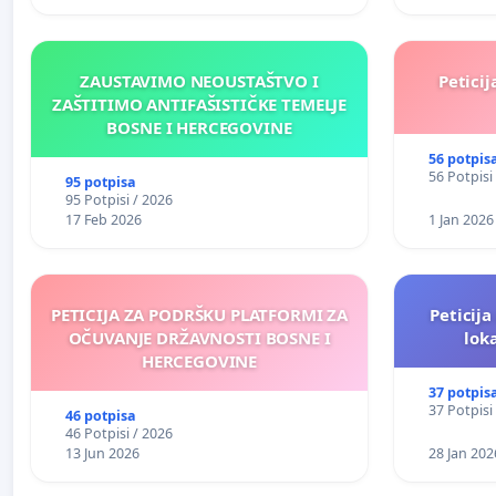
ZAUSTAVIMO NEOUSTAŠTVO I
Peticij
ZAŠTITIMO ANTIFAŠISTIČKE TEMELJE
BOSNE I HERCEGOVINE
56 potpis
56 Potpisi
95 potpisa
95 Potpisi / 2026
17 Feb 2026
1 Jan 2026
PETICIJA ZA PODRŠKU PLATFORMI ZA
Peticija
OČUVANJE DRŽAVNOSTI BOSNE I
lok
HERCEGOVINE
37 potpis
37 Potpisi
46 potpisa
46 Potpisi / 2026
13 Jun 2026
28 Jan 202