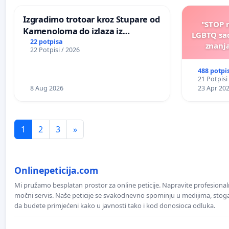
Izgradimo trotoar kroz Stupare od
"STOP 
Kamenoloma do izlaza iz
LGBTQ sad
Prijanovića
22 potpisa
znanja
22 Potpisi / 2026
488 potpi
21 Potpisi
8 Aug 2026
23 Apr 20
1
2
3
»
Onlinepeticija.com
Mi pružamo besplatan prostor za online peticije. Napravite profesionaln
močni servis. Naše peticije se svakodnevno spominju u medijima, stoga j
da budete primjećeni kako u javnosti tako i kod donosioca odluka.