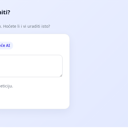
iti?
Hoćete li i vi uraditi isto?
eće AI
eticiju.