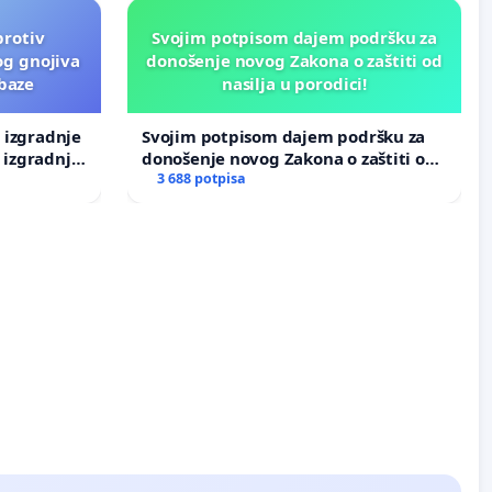
protiv
Svojim potpisom dajem podršku za
og gnojiva
donošenje novog Zakona o zaštiti od
 baze
nasilja u porodici!
v izgradnje
Svojim potpisom dajem podršku za
 izgradnje
donošenje novog Zakona o zaštiti od
nasilja u porodici!
3 688 potpisa