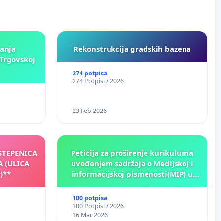
ganja
Rekonstrukcija gradskih bazena
Trgovskoj
274 potpisa
274 Potpisi / 2026
23 Feb 2026
 STEPENICA
Peticija za proširenje kurikuluma
A (ULICA
uvođenjem sadržaja o Medijskoj i
)**
informacijskoj pismenosti(MIP) u
osnovnim i srednjim školama u
Kantonu Sarajevo po kros-
100 potpisa
kurikularnom modelu (u okviru više
100 Potpisi / 2026
predmeta)
16 Mar 2026