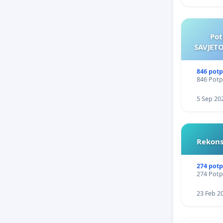
Pot
SAVJETO
846 potp
846 Potpi
5 Sep 20
Rekons
274 potp
274 Potpi
23 Feb 2