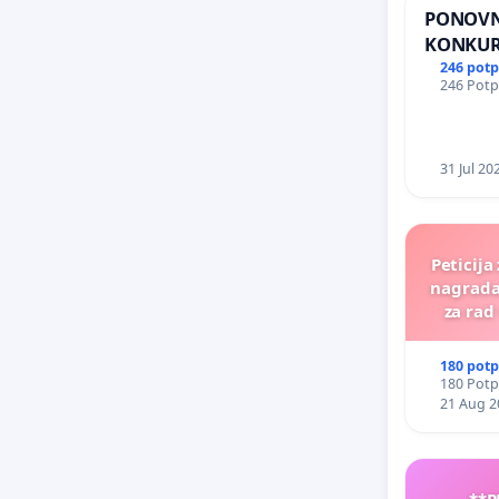
PONOVN
KONKURS
RITA KR
246 potp
246 Potpi
31 Jul 20
Peticija
nagrada
za rad
180 potp
180 Potpi
21 Aug 2