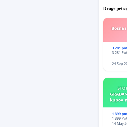
Druge petici
Bosna i
3 281 po
3 281 Pot
24 Sep 2
STO
GRAĐANA
kupovin
za 
1 399 po
1 399 Pot
14 May 2