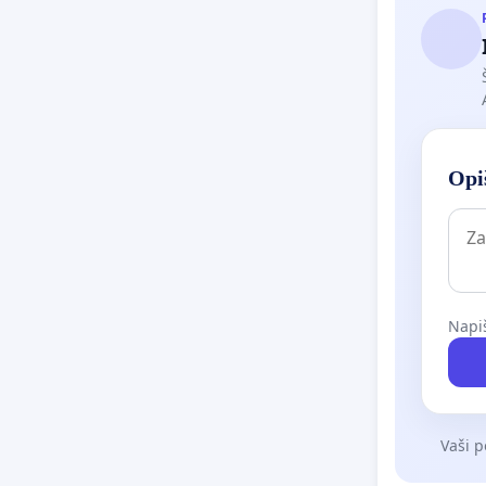
Opiš
Napiš
Vaši p