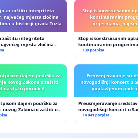
ija za zaštitu integriteta
Stop iskonstruisanim o
", najvećeg mjesta zločina
kontinuiranim prog
ima u historiji grada Tuzla
prijetnjama, hapše
a zaštitu integriteta
Stop iskonstruisanim opt
 najvećeg mjesta zločina
kontinuiranim progonima
ma u historiji grada Tuzla
isa
prijetnjama, hapšenjima
139 potpisa
potpisom dajem podršku za
Preusmjeravanje sreds
je novog Zakona o zaštiti
novogodišnji koncert u S
d nasilja u porodici!
poplavljenim podru
otpisom dajem podršku za
Preusmjeravanje sredstav
 novog Zakona o zaštiti od
novogodišnji koncert u Sa
porodici!
pisa
poplavljenim područjima
14 041 potpisa