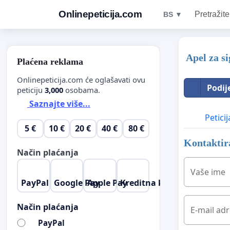
Onlinepeticija.com
Pretražite
BS ▼
Apel za s
Plaćena reklama
Onlinepeticija.com će oglašavati ovu
Podij
peticiju
3,000
osobama.
Saznajte više...
Peticij
5 €
10 €
20 €
40 €
80 €
Kontaktira
Način plaćanja
Vaše ime
PayPal
Google Pay
Apple Pay
Kreditna kartica
Način plaćanja
E-mail ad
PayPal