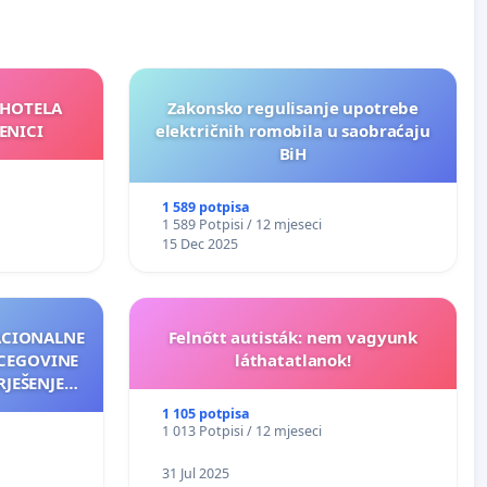
 HOTELA
Zakonsko regulisanje upotrebe
ENICI
električnih romobila u saobraćaju
BiH
1 589 potpisa
1 589 Potpisi / 12 mjeseci
15 Dec 2025
NACIONALNE
Felnőtt autisták: nem vagyunk
RCEGOVINE
láthatatlanok!
RJEŠENJE
ANJA
1 105 potpisa
1 013 Potpisi / 12 mjeseci
31 Jul 2025