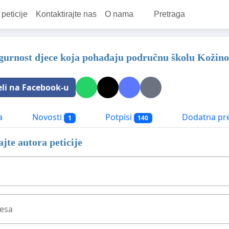
 peticije
Kontaktirajte nas
O nama
Pretraga
igurnost djece koja pohađaju područnu školu Kožino
eli na Facebook-u
a
Novosti
Potpisi
Dodatna pr
1
140
jte autora peticije
resa