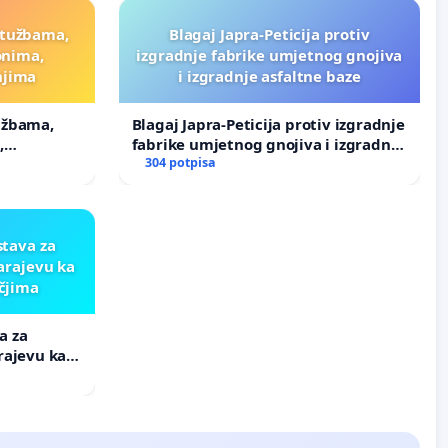
ptužbama,
Blagaj Japra-Peticija protiv
onima,
izgradnje fabrike umjetnog gnojiva
njima
i izgradnje asfaltne baze
užbama,
Blagaj Japra-Peticija protiv izgradnje
,
fabrike umjetnog gnojiva i izgradnje
asfaltne baze
304 potpisa
tava za
arajevu ka
čjima
a za
rajevu ka