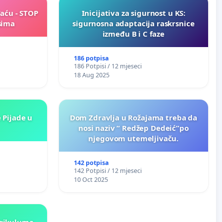
Faću - STOP
Inicijativa za sigurnost u KS:
sima
sigurnosna adaptacija raskrsnice
između B i C faze
186 potpisa
186 Potpisi / 12 mjeseci
18 Aug 2025
 Pijade u
Dom Zdravlja u Rožajama treba da
nosi naziv “ Redžep Dedeić”po
njegovom utemeljivaču.
142 potpisa
142 Potpisi / 12 mjeseci
10 Oct 2025