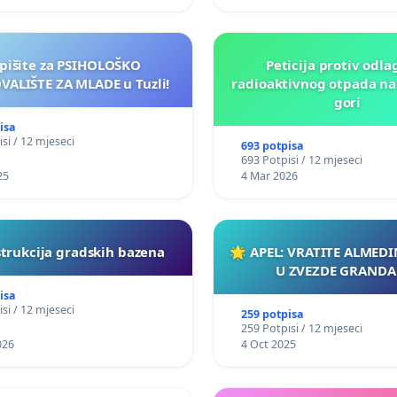
pišite za PSIHOLOŠKO
Peticija protiv odla
VALIŠTE ZA MLADE u Tuzli!
radioaktivnog otpada na
gori
isa
si / 12 mjeseci
693 potpisa
693 Potpisi / 12 mjeseci
25
4 Mar 2026
trukcija gradskih bazena
🌟 APEL: VRATITE ALMED
U ZVEZDE GRANDA!
isa
si / 12 mjeseci
259 potpisa
259 Potpisi / 12 mjeseci
026
4 Oct 2025