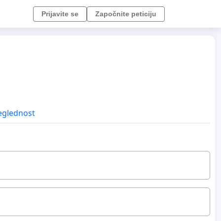
Prijavite se
Započnite peticiju
eglednost