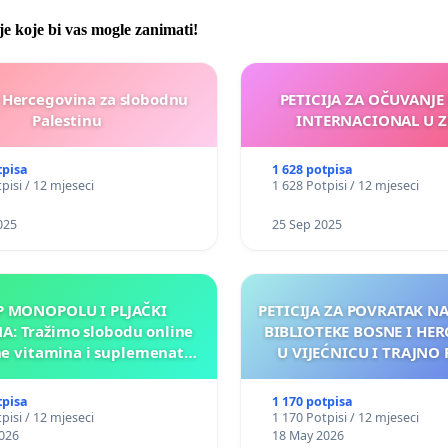
je koje bi vas mogle zanimati!
 Hercegovina za slobodnu
PETICIJA ZA OČUVANJE
Palestinu
INTERNACIONAL U Z
tpisa
1 628 potpisa
pisi / 12 mjeseci
1 628 Potpisi / 12 mjeseci
025
25 Sep 2025
P MONOPOLU I PLJAČKI
PETICIJA ZA POVRATAK 
: Tražimo slobodu online
BIBLIOTEKE BOSNE I HE
e vitamina i suplemenata
U VIJEĆNICU I TRAJNO 
ličnu upotrebu u BiH!
NJENOG FINANSIR
tpisa
1 170 potpisa
pisi / 12 mjeseci
1 170 Potpisi / 12 mjeseci
026
18 May 2026