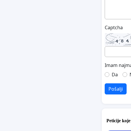
Captcha
Imam najma
Da
Pošalji
Peticije koje