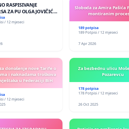
O RASPISIVANJE
Sloboda za Amira Pašića 
A ZA PU OLGA JOVIČIĆ
montiranim proce
ALJEVO
isa
si / 12 mjeseci
189 potpisa
189 Potpisi / 12 mjeseci
26
7 Apr 2026
 za donošenje nove Tarife o
Za bezbednu ulicu Moše
ma i naknadama troškova
Pozarevcu
 vještaka u Federaciji BiH
178 potpisa
178 Potpisi / 12 mjeseci
isa
si / 12 mjeseci
025
26 Oct 2025