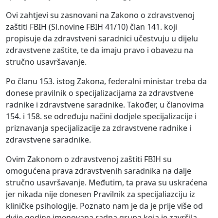
Ovi zahtjevi su zasnovani na Zakono o zdravstvenoj
zaštiti FBIH (Sl.novine FBIH 41/10) član 141. koji
propisuje da zdravstveni saradnici učestvuju u dijelu
zdravstvene zaštite, te da imaju pravo i obavezu na
stručno usavršavanje.
Po članu 153. istog Zakona, federalni ministar treba da
donese pravilnik o specijalizacijama za zdravstvene
radnike i zdravstvene saradnike. Također, u članovima
154. i 158. se određuju načini dodjele specijalizacije i
priznavanja specijalizacije za zdravstvene radnike i
zdravstvene saradnike.
Ovim Zakonom o zdravstvenoj zaštiti FBIH su
omogućena prava zdravstvenih saradnika na dalje
stručno usavršavanje. Međutim, ta prava su uskraćena
jer nikada nije donesen Pravilnik za specijaliazciju iz
kliničke psihologije. Poznato nam je da je prije više od
dvije godine imenovana radna grupa koja je završila