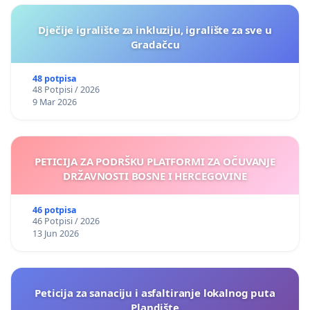
Dječije igralište za inkluziju, igralište za sve u
Gradačcu
48 potpisa
48 Potpisi / 2026
9 Mar 2026
PETICIJA ZA PODRŠKU PLATFORMI ZA OČUVANJE
DRŽAVNOSTI BOSNE I HERCEGOVINE
46 potpisa
46 Potpisi / 2026
13 Jun 2026
Peticija za sanaciju i asfaltiranje lokalnog puta
Plandište