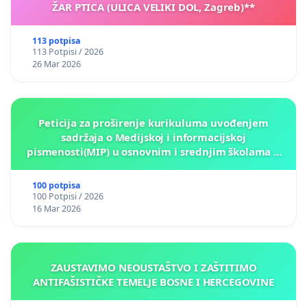
ŽAR PTICA (ULICA VELIKI DOL, Zagreb)**
113 potpisa
113 Potpisi / 2026
26 Mar 2026
Peticija za proširenje kurikuluma uvođenjem
sadržaja o Medijskoj i informacijskoj
pismenosti(MIP) u osnovnim i srednjim školama u
Kantonu Sarajevo po kros-kurikularnom modelu (u
okviru više predmeta)
100 potpisa
100 Potpisi / 2026
16 Mar 2026
ZAUSTAVIMO NEOUSTAŠTVO I ZAŠTITIMO
ANTIFAŠISTIČKE TEMELJE BOSNE I HERCEGOVINE