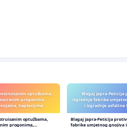
onstruisanim optužbama,
Blagaj Japra-Peticija 
inuiranim progonima,
izgradnje fabrike umjetn
etnjama, hapšenjima
i izgradnje asfaltne
nstruisanim optužbama,
Blagaj Japra-Peticija proti
anim progonima,
fabrike umjetnog gnojiva i