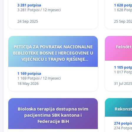
3 281 potpisa
1 628 pot
3 281 Potpisi / 12 mjeseci
1 628 Potp
24 Sep 2025
25 Sep 20
PETICIJA ZA POVRATAK NACIONALNE
Felnőt
BIBLIOTEKE BOSNE I HERCEGOVINE U
VIJEĆNICU I TRAJNO RJEŠENJE
NJENOG FINANSIRANJA
1 105 pot
1 017 Potp
1 169 potpisa
1 169 Potpisi / 12 mjeseci
18 May 2026
31 Jul 202
Bioloska terapija dostupna svim
Rekonst
pacijentima SBK kantona i
Federacije BiH
274 potpi
274 Potpis