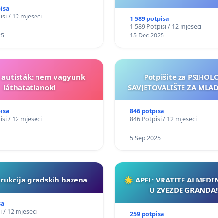
pisa
isi / 12 mjeseci
1 589 potpisa
1 589 Potpisi / 12 mjeseci
25
15 Dec 2025
t autisták: nem vagyunk
Potpišite za PSIHO
láthatatlanok!
SAVJETOVALIŠTE ZA MLADE
pisa
846 potpisa
isi / 12 mjeseci
846 Potpisi / 12 mjeseci
5
5 Sep 2025
rukcija gradskih bazena
🌟 APEL: VRATITE ALMEDI
U ZVEZDE GRANDA!
sa
i / 12 mjeseci
259 potpisa