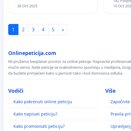
142 Potpis
26 Oct 2025
10 Oct 20
1
2
3
4
5
»
Onlinepeticija.com
Mi pružamo besplatan prostor za online peticije. Napravite profesionaln
močni servis. Naše peticije se svakodnevno spominju u medijima, stoga j
da budete primjećeni kako u javnosti tako i kod donosioca odluka.
Vodiči
Više
Kako pokrenuti online peticiju
Započnite 
Kako napisati peticiju?
Pravila pr
Kako promovisati peticiju?
Upravljanj