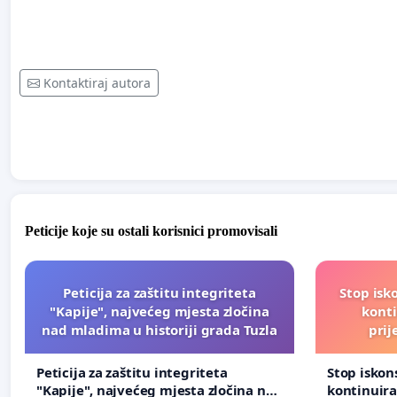
Kontaktiraj autora
Peticije koje su ostali korisnici promovisali
Peticija za zaštitu integriteta
Stop isk
"Kapije", najvećeg mjesta zločina
kont
nad mladima u historiji grada Tuzla
prij
Peticija za zaštitu integriteta
Stop isko
"Kapije", najvećeg mjesta zločina nad
kontinuir