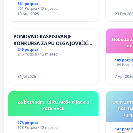
561 potpisa
561 Potpisi / 12 mjeseci
10 Aug 2025
23 Feb 20
PONOVNO RASPISIVANJE
Sloboda z
KONKURSA ZA PU OLGA JOVIČIĆ
mon
RITA KRALJEVO
246 potpisa
246 Potpisi / 12 mjeseci
189 potpi
189 Potpis
31 Jul 2026
7 Apr 202
Za bezbednu ulicu Moše Pijade u
Dom Zdra
Pozarevcu
nosi n
nje
178 potpisa
178 Potpisi / 12 mjeseci
142 potpi