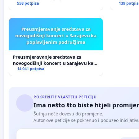
mladima u historiji grada Tuzla
558 potpisa
prijetnja
139 potpis
Preusmjeravanje sredstava za
novogodišnji koncert u Sarajevu ka
poplavljenim područjima
Preusmjeravanje sredstava za
novogodišnji koncert u Sarajevu ka
poplavljenim područjima
14 041 potpisa
POKRENITE VLASTITU PETICIJU
Ima nešto što biste htjeli promijen
Šutnja neće dovesti do promjene.
Autor ove peticije se pokrenuo i poduzeo inicijativu. 