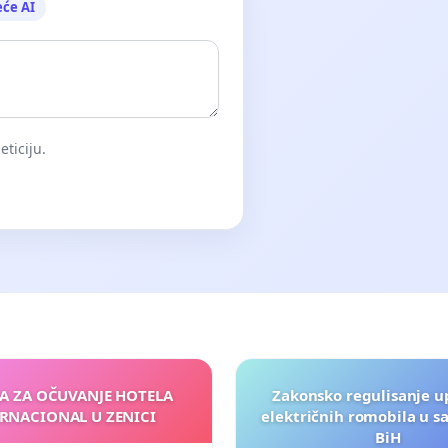
eće AI
eticiju.
JA ZA OČUVANJE HOTELA
Zakonsko regulisanje u
RNACIONAL U ZENICI
električnih romobila u s
BiH