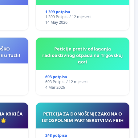
ličnu upotrebu u BiH!
1 399 potpisa
1 399 Potpisi / 12 mjeseci
14 May 2026
LOŠKO
Peticija protiv odlaganja
 u Tuzli!
radioaktivnog otpada na Trgovskoj
gori
693 potpisa
693 Potpisi / 12 mjeseci
4 Mar 2026
NA KRKIĆA
PETICIJA ZA DONOŠENJE ZAKONA O
 🌟
ISTOSPOLNIM PARTNERSTVIMA FBIH
248 potpisa