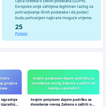
Opća uredba o zaštiti podataka (GDPR)
Evropske unije zahtijeva legitiman razlog za
pohranjivanje ličnih podataka i da podaci
budu pohranjeni najkraće moguće vrijeme.
25
Potpisi
protiv
Svojim potpisom dajem podršku za
og gnojiva
donošenje novog Zakona o zaštiti od
 baze
nasilja u porodici!
v izgradnje
Svojim potpisom dajem podršku za
 izgradnje
donošenje novog Zakona o zaštiti od