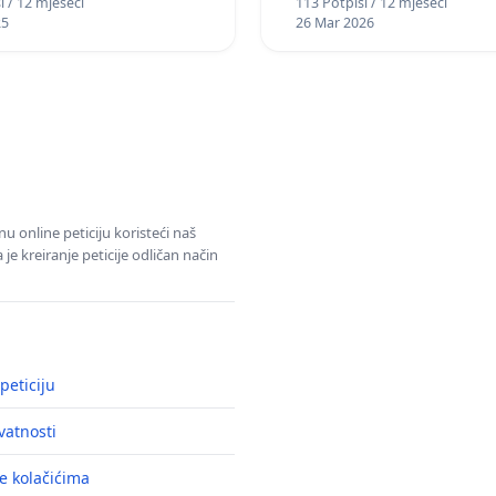
i / 12 mjeseci
113 Potpisi / 12 mjeseci
25
26 Mar 2026
u online peticiju koristeći naš
e kreiranje peticije odličan način
peticiju
ivatnosti
e kolačićima