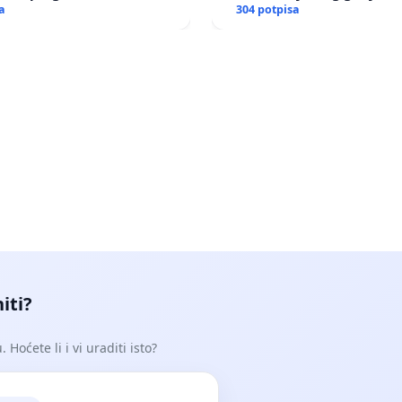
ma, hapšenjima
a
asfaltne baze
304 potpisa
iti?
Hoćete li i vi uraditi isto?