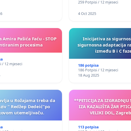
259 Potpisi / 12 mjeseci
26
4 Oct 2025
a Amira Pašića Faću - STOP
Inicijativa za sigurnos
tiranim procesima
sigurnosna adaptacija r
između B i C faz
sa
i / 12 mjeseci
186 potpisa
186 Potpisi / 12 mjeseci
6
18 Aug 2025
vlja u Rožajama treba da
**PETICIJA ZA IZGRADNJU
aziv “ Redžep Dedeić”po
IZA KAZALIŠTA ŽAR PTIC
govom utemeljivaču.
VELIKI DOL, Zagreb
sa
113 potpisa