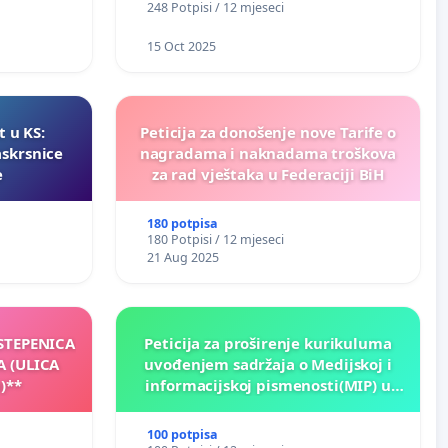
248 Potpisi / 12 mjeseci
15 Oct 2025
t u KS:
Peticija za donošenje nove Tarife o
askrsnice
nagradama i naknadama troškova
e
za rad vještaka u Federaciji BiH
180 potpisa
180 Potpisi / 12 mjeseci
21 Aug 2025
 STEPENICA
Peticija za proširenje kurikuluma
A (ULICA
uvođenjem sadržaja o Medijskoj i
)**
informacijskoj pismenosti(MIP) u
osnovnim i srednjim školama u
Kantonu Sarajevo po kros-
100 potpisa