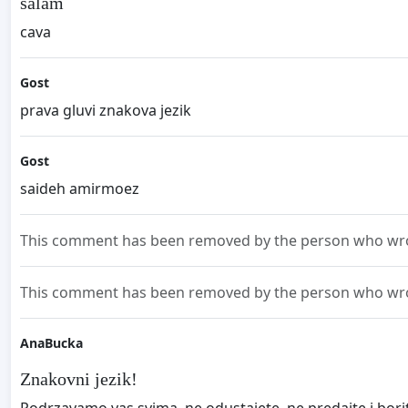
salam
cava
Gost
prava gluvi znakova jezik
Gost
saideh amirmoez
This comment has been removed by the person who wrot
This comment has been removed by the person who wrot
AnaBucka
Znakovni jezik!
Podrzavamo vas svima, ne odustajete, ne predajte i borite