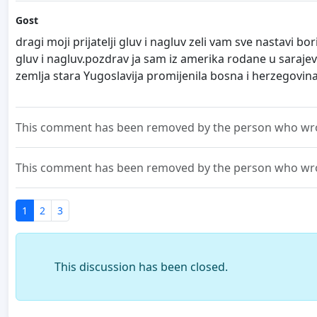
Gost
dragi moji prijatelji gluv i nagluv zeli vam sve nastavi b
gluv i nagluv.pozdrav ja sam iz amerika rodane u saraje
zemlja stara Yugoslavija promijenila bosna i herzegovina
This comment has been removed by the person who wrot
This comment has been removed by the person who wrot
1
2
3
This discussion has been closed.