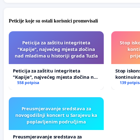
Peticije koje su ostali korisnici promovisali
Peticija za zaštitu integriteta
Stop isk
"Kapije", najvećeg mjesta zločina
kont
nad mladima u historiji grada Tuzla
prij
Peticija za zaštitu integriteta
Stop isko
"Kapije", najvećeg mjesta zločina nad
kontinuir
mladima u historiji grada Tuzla
558 potpisa
prijetnja
139 potpis
Preusmjeravanje sredstava za
novogodišnji koncert u Sarajevu ka
poplavljenim područjima
Preusmjeravanje sredstava za