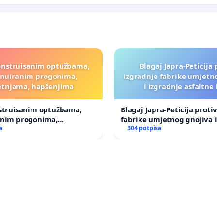
onstruisanim optužbama,
Blagaj Japra-Peticija 
inuiranim progonima,
izgradnje fabrike umjetn
etnjama, hapšenjima
i izgradnje asfaltne
nstruisanim optužbama,
Blagaj Japra-Peticija proti
anim progonima,
fabrike umjetnog gnojiva i
ma, hapšenjima
a
asfaltne baze
304 potpisa