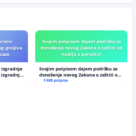
protiv
Svojim potpisom dajem podršku za
og gnojiva
donošenje novog Zakona o zaštiti od
 baze
nasilja u porodici!
v izgradnje
Svojim potpisom dajem podršku za
 izgradnje
donošenje novog Zakona o zaštiti od
nasilja u porodici!
3 688 potpisa