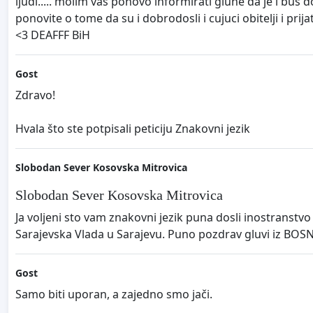
ljudi..... molim vas ponovo informirati gluhe da je i bu
ponovite o tome da su i dobrodosli i cujuci obitelji i pri
<3 DEAFFF BiH
Gost
Zdravo!
Hvala što ste potpisali peticiju Znakovni jezik
Slobodan Sever Kosovska Mitrovica
Slobodan Sever Kosovska Mitrovica
Ja voljeni sto vam znakovni jezik puna dosli inostranst
Sarajevska Vlada u Sarajevu. Puno pozdrav gluvi iz BOSNE
Gost
Samo biti uporan, a zajedno smo jači.