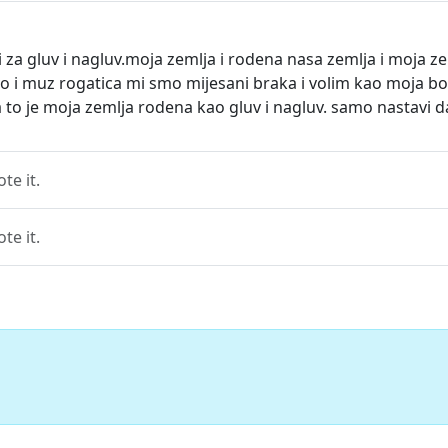
ori za gluv i nagluv.moja zemlja i rodena nasa zemlja i moja z
vo i muz rogatica mi smo mijesani braka i volim kao moja bo
 to je moja zemlja rodena kao gluv i nagluv. samo nastavi d
e it.
e it.