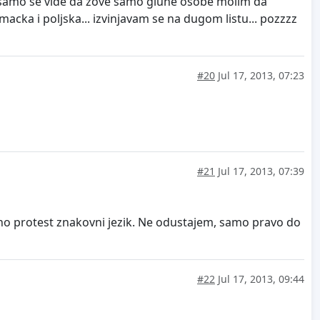
deo samo se vide da zove samo gluhe osobe molim da
emacka i poljska... izvinjavam se na dugom listu... pozzzz
#20
Jul 17, 2013, 07:23
#21
Jul 17, 2013, 07:39
irno protest znakovni jezik. Ne odustajem, samo pravo do
#22
Jul 17, 2013, 09:44