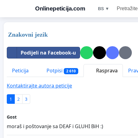
Onlinepeticija.com
Pretražite
BS ▼
Znakovni jezik
Podijeli na Facebook-u
Peticija
Potpisi
Rasprava
Prav
2 610
Kontaktirajte autora peticije
1
2
3
Gost
moraš i poštovanje sa DEAF i GLUHI BiH :)