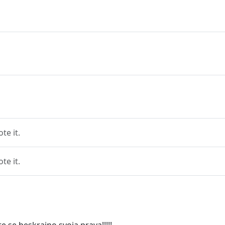
e it.
e it.
 se beskrajno svoja prava!!!!!