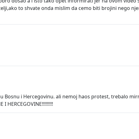
s dobro dosao a i isto tako opet informirati jer na ovom vi
jatelji,ako to shvate onda mislim da cemo biti brojini nego nj
vo u Bosnu i Hercegovinu. ali nemoj haos protest, trebalo m
 I HERCEGOVINE!!!!!!!!!