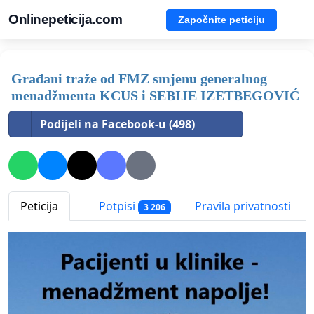
Onlinepeticija.com
Započnite peticiju
Građani traže od FMZ smjenu generalnog
menadžmenta KCUS i SEBIJE IZETBEGOVIĆ
Podijeli na Facebook-u (498)
Peticija
Potpisi
Pravila privatnosti
3 206