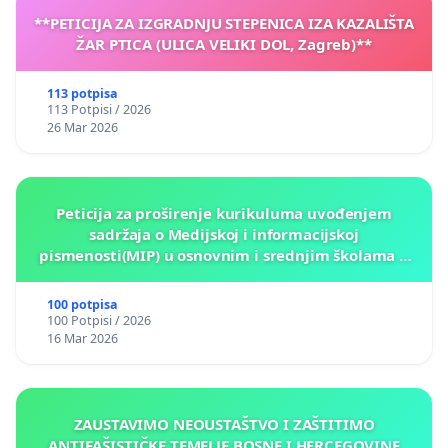
**PETICIJA ZA IZGRADNJU STEPENICA IZA KAZALIŠTA
ŽAR PTICA (ULICA VELIKI DOL, Zagreb)**
113 potpisa
113 Potpisi / 2026
26 Mar 2026
Peticija za proširenje kurikuluma uvođenjem
sadržaja o Medijskoj i informacijskoj
pismenosti(MIP) u osnovnim i srednjim školama u
Kantonu Sarajevo po kros-kurikularnom modelu (u
okviru više predmeta)
100 potpisa
100 Potpisi / 2026
16 Mar 2026
ZAUSTAVIMO NEOUSTAŠTVO I ZAŠTITIMO
ANTIFAŠISTIČKE TEMELJE BOSNE I HERCEGOVINE