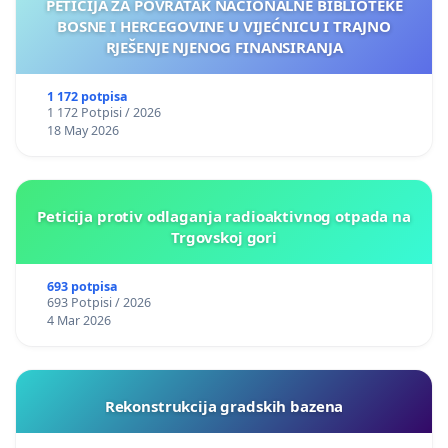
PETICIJA ZA POVRATAK NACIONALNE BIBLIOTEKE
BOSNE I HERCEGOVINE U VIJEĆNICU I TRAJNO
RJEŠENJE NJENOG FINANSIRANJA
1 172 potpisa
1 172 Potpisi / 2026
18 May 2026
Peticija protiv odlaganja radioaktivnog otpada na
Trgovskoj gori
693 potpisa
693 Potpisi / 2026
4 Mar 2026
Rekonstrukcija gradskih bazena