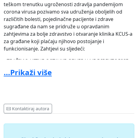
teškom trenutku ugroženosti zdravlja pandemijom
corona virusa pozivamo sva udruženja oboljelih od
različitih bolesti, pojedinačne pacijente i zdrave
sugrađane da nam se pridruže u opravdanim
zahtjevima za bolje zdravstvo i otvaranje klinika KCUS-a
za građane koji plaćaju njihovo postojanje i
funkcionisanje. Zahtjevi su sljedeći:
•
TRAŽIMO HITNE OSTAVKE GENERALNE DIREKTORICE
SEBIJE IZETBEGOVIĆ, ČLANOVA UPRAVNOG ODBORA
...Prikaži više
KCUS-a I KOMPLETNIG MENADŽMENTA
•
ZAHTJEVAMO OTVARANJE KLINIKA KCUS-a ZA
PACIJENTE KOJIMA JE ZBOG KORONE MJESECIMA
USKRAĆENO LIJEČENJE, ORGANIZOVANJE PRIJEMA
(TRIJAŽU) NA SVIM
Kontaktiraj autora
I GRAĐANI, ZAHTJEVAMO HITNU SMJENU GENERALNE
DIREKTORICE IZETBEGOVIĆ I MENADŽMENTA KCUSA,
UVOĐENJE PRIVREMENE UPRAVE I OTVARANJE SVIH
KLINIKA ZA PACIJENTE !!!