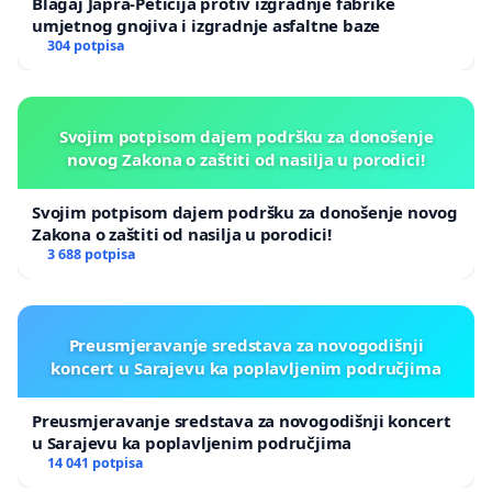
Blagaj Japra-Peticija protiv izgradnje fabrike
•
ZAHTJEVAMO OTVARANJE KLINIKA KCUS-a ZA
umjetnog gnojiva i izgradnje asfaltne baze
PACIJENTE KOJIMA JE ZBOG KORONE MJESECIMA
304 potpisa
USKRAĆENO LIJEČENJE, ORGANIZOVANJE PRIJEMA
(TRIJAŽU) NA SVIM KLINIKAMA I USPOSTAVU DAVANJA
USLUGA PREMA OBJEKTIVNIM POTREBAMA PACIJENATA,
Svojim potpisom dajem podršku za donošenje
A POSEBNO TEŠKIM HRONIČNIM BOLESNICIMA.
novog Zakona o zaštiti od nasilja u porodici!
•
OD VLADE FBIH (ministra zdravstva) KANTONA
SARAJEVO I DRUGIH KANTONA OSNIVAČA (ZDK, SBK,
Svojim potpisom dajem podršku za donošenje novog
BPK, USK) ZAHTJEVAMO, UKOLIKO RUKOVODSTVO
Zakona o zaštiti od nasilja u porodici!
KCUS-a NE PODNESE OSTAVKE, DA POKRENU
3 688 potpisa
PROCEDURU SMJENE TE IMENOVANJA NOVOG UO I
MENADŽMENTA
Preusmjeravanje sredstava za novogodišnji
koncert u Sarajevu ka poplavljenim područjima
KLINIKAMA I USPOSTAVU DAVANJA
USLUGA PREMA
OBJEKTIVNIM POTREBAMA PACIJENATA, A POSEBNO
Preusmjeravanje sredstava za novogodišnji koncert
TEŠKIM HRONIČNIM BOLESNICIMA.
u Sarajevu ka poplavljenim područjima
•
OD VLADE FBIH (ministra zdravstva) KANTONA
14 041 potpisa
SARAJEVO I DRUGIH KANTONA OSNIVAČA (ZDK, SBK,