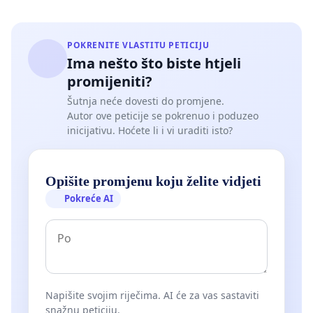
BPK, USK) ZAHTJEVAMO, UKOLIKO RUKOVODSTVO
KCUS-a NE PODNESE OSTAVKE, DA POKRENU
PROCEDURU SMJENE TE IMENOVANJA NOVOG UO I
POKRENITE VLASTITU PETICIJU
MENADŽMENTA
Ima nešto što biste htjeli
promijeniti?
Šutnja neće dovesti do promjene.
Autor ove peticije se pokrenuo i poduzeo
inicijativu. Hoćete li i vi uraditi isto?
Opišite promjenu koju želite vidjeti
Pokreće AI
Napišite svojim riječima. AI će za vas sastaviti
snažnu peticiju.