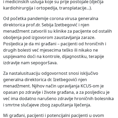
i medicinskih usluga koje su prije postojale (dječija
kardiohirurgija i ortopedija, transplatacije...).
Od početka pandemije corona virusa generalna
direktorica prof.dr. Sebija Izetbegović i njen
menadžment zatvorili su klinike za pacijente od ostalih
oboljenja pod izgovorom zaustavljanja zaraze.
Posljedica je da mi građani – pacijenti od hroničnih i
drugih bolesti već mjesecima teško ili nikako ne
uspijevamo doći na kontrole, dijagnostiku, terapije
izdravlje nam sepogoršava.
Za nastalusituaciju odgovornost snosi isključivo
generalna direktorica dr. Izetbegovići njen
menadžment. Njihov način upravljanja KCUS-om je
opasan po zdravlje i živote građana, a za posljedicu je
već
ima dodatno narušeno zdravlje hroničnih bolesnika
i smrtne slučajeve zbog zapuštanja liječenja.
Mi građani, pacijenti i potencijalni pacijenti u ovom