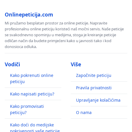
Onlinepeticija.com
Mi pružamo besplatan prostor za online peticije. Napravite
profesionalnu online peticiju koristeći naš močni servis. Naše peticije
se svakodnevno spominju u medijima, stoga je kreiranje peticije
odličan način da budete primjećeni kako u javnosti tako i kod
donosioca odluka.
Vodiči
Više
Kako pokrenuti online
Započnite peticiju
peticiju
Pravila privatnosti
Kako napisati peticiju?
Upravljanje kolačićima
Kako promovisati
peticiju?
O nama
Kako doći do medijske
pokrivenosti vaše peticije