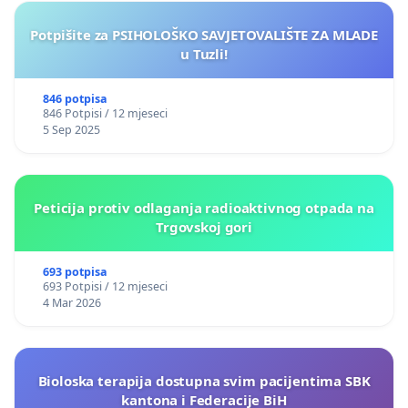
Potpišite za PSIHOLOŠKO SAVJETOVALIŠTE ZA MLADE
u Tuzli!
846 potpisa
846 Potpisi / 12 mjeseci
5 Sep 2025
Peticija protiv odlaganja radioaktivnog otpada na
Trgovskoj gori
693 potpisa
693 Potpisi / 12 mjeseci
4 Mar 2026
Bioloska terapija dostupna svim pacijentima SBK
kantona i Federacije BiH