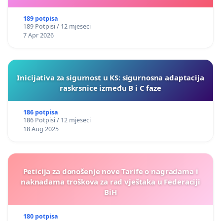
189 potpisa
189 Potpisi / 12 mjeseci
7 Apr 2026
Inicijativa za sigurnost u KS: sigurnosna adaptacija
raskrsnice između B i C faze
186 potpisa
186 Potpisi / 12 mjeseci
18 Aug 2025
Peticija za donošenje nove Tarife o nagradama i
naknadama troškova za rad vještaka u Federaciji
BiH
180 potpisa