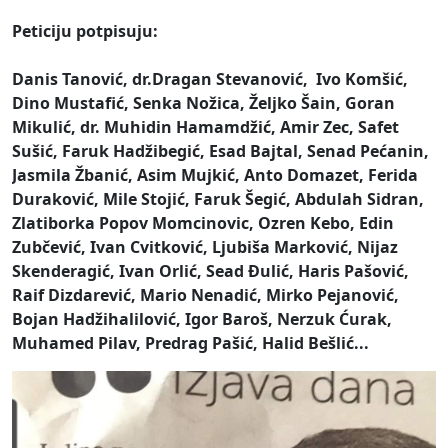
Peticiju potpisuju:
Danis Tanović, dr.Dragan Stevanović, Ivo Komšić,
Dino Mustafić, Senka Nožica, Željko Šain, Goran
Mikulić, dr. Muhidin Hamamdžić, Amir Zec, Safet
Sušić, Faruk Hadžibegić, Esad Bajtal, Senad Pećanin,
Jasmila Žbanić, Asim Mujkić, Anto Domazet, Ferida
Duraković, Mile Stojić, Faruk Šegić, Abdulah Sidran,
Zlatiborka Popov Momcinovic, Ozren Kebo, Edin
Zubčević, Ivan Cvitković, Ljubiša Marković, Nijaz
Skenderagić, Ivan Orlić, Sead Đulić, Haris Pašović,
Raif Dizdarević, Mario Nenadić, Mirko Pejanović,
Bojan Hadžihalilović, Igor Baroš, Nerzuk Ćurak,
Muhamed Pilav, Predrag Pašić, Halid Bešlić...