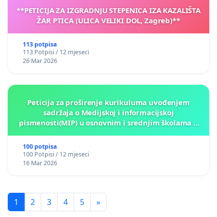
**PETICIJA ZA IZGRADNJU STEPENICA IZA KAZALIŠTA
ŽAR PTICA (ULICA VELIKI DOL, Zagreb)**
113 potpisa
113 Potpisi / 12 mjeseci
26 Mar 2026
Peticija za proširenje kurikuluma uvođenjem
sadržaja o Medijskoj i informacijskoj
pismenosti(MIP) u osnovnim i srednjim školama u
Kantonu Sarajevo po kros-kurikularnom modelu (u
okviru više predmeta)
100 potpisa
100 Potpisi / 12 mjeseci
16 Mar 2026
1
2
3
4
5
»