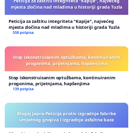
Peticija za zaštitu integriteta "Kapije", najvećeg
mjesta zločina nad mladima u historiji grada Tuzla
Peticija za zaštitu integriteta "Kapije", najvećeg
mjesta zločina nad mladima u historiji grada Tuzla
558 potpisa
Stop iskonstruisanim optužbama, kontinuiranim
progonima, prijetnjama, hapšenjima
Stop iskonstruisanim optužbama, kontinuiranim
progonima, prijetnjama, hapšenjima
139 potpisa
Blagaj Japra-Peticija protiv izgradnje fabrike
umjetnog gnojiva i izgradnje asfaltne baze