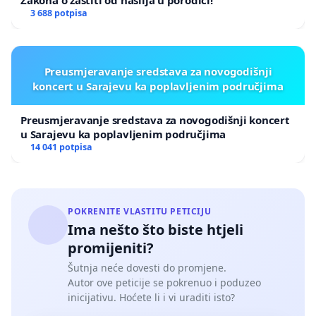
Zakona o zaštiti od nasilja u porodici!
3 688 potpisa
Preusmjeravanje sredstava za novogodišnji
koncert u Sarajevu ka poplavljenim područjima
Preusmjeravanje sredstava za novogodišnji koncert
u Sarajevu ka poplavljenim područjima
14 041 potpisa
POKRENITE VLASTITU PETICIJU
Ima nešto što biste htjeli
promijeniti?
Šutnja neće dovesti do promjene.
Autor ove peticije se pokrenuo i poduzeo
inicijativu. Hoćete li i vi uraditi isto?