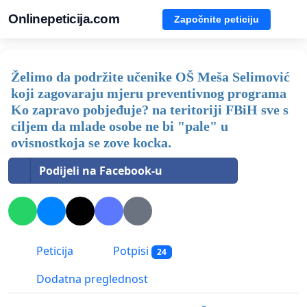
Onlinepeticija.com
Započnite peticiju
Želimo da podržite učenike OŠ Meša Selimović
koji zagovaraju mjeru preventivnog programa
Ko zapravo pobjeđuje? na teritoriji FBiH sve s
ciljem da mlade osobe ne bi "pale" u
ovisnostkoja se zove kocka.
Podijeli na Facebook-u
Peticija
Potpisi
24
Dodatna preglednost