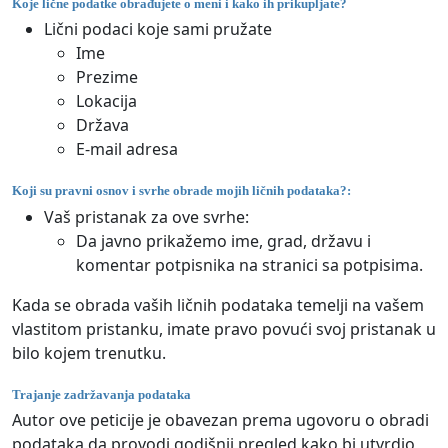
Koje lične podatke obrađujete o meni i kako ih prikupljate?
Lični podaci koje sami pružate
Ime
Prezime
Lokacija
Država
E-mail adresa
Koji su pravni osnov i svrhe obrade mojih ličnih podataka?:
Vaš pristanak za ove svrhe:
Da javno prikažemo ime, grad, državu i
komentar potpisnika na stranici sa potpisima.
Kada se obrada vaših ličnih podataka temelji na vašem
vlastitom pristanku, imate pravo povući svoj pristanak u
bilo kojem trenutku.
Trajanje zadržavanja podataka
Autor ove peticije je obavezan prema ugovoru o obradi
podataka da provodi godišnji pregled kako bi utvrdio