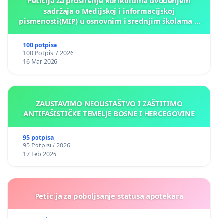
Peticija za proširenje kurikuluma uvođenjem
sadržaja o Medijskoj i informacijskoj
pismenosti(MIP) u osnovnim i srednjim školama u
Kantonu Sarajevo po kros-kurikularnom modelu (u
okviru više predmeta)
100 potpisa
100 Potpisi / 2026
16 Mar 2026
ZAUSTAVIMO NEOUSTAŠTVO I ZAŠTITIMO
ANTIFAŠISTIČKE TEMELJE BOSNE I HERCEGOVINE
95 potpisa
95 Potpisi / 2026
17 Feb 2026
Peticija za poboljsanje statusa apotekara