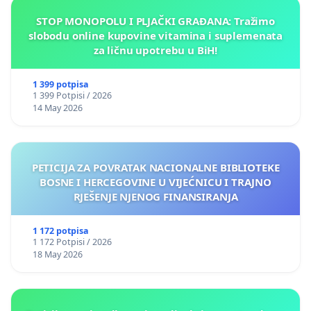
STOP MONOPOLU I PLJAČKI GRAĐANA: Tražimo
slobodu online kupovine vitamina i suplemenata
za ličnu upotrebu u BiH!
1 399 potpisa
1 399 Potpisi / 2026
14 May 2026
PETICIJA ZA POVRATAK NACIONALNE BIBLIOTEKE
BOSNE I HERCEGOVINE U VIJEĆNICU I TRAJNO
RJEŠENJE NJENOG FINANSIRANJA
1 172 potpisa
1 172 Potpisi / 2026
18 May 2026