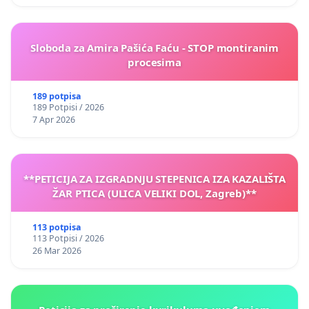
Sloboda za Amira Pašića Faću - STOP montiranim
procesima
189 potpisa
189 Potpisi / 2026
7 Apr 2026
**PETICIJA ZA IZGRADNJU STEPENICA IZA KAZALIŠTA
ŽAR PTICA (ULICA VELIKI DOL, Zagreb)**
113 potpisa
113 Potpisi / 2026
26 Mar 2026