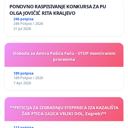
PONOVNO RASPISIVANJE KONKURSA ZA PU
OLGA JOVIČIĆ RITA KRALJEVO
246 potpisa
246 Potpisi / 2026
31 Jul 2026
Sloboda za Amira Pašića Faću - STOP montiranim
procesima
189 potpisa
189 Potpisi / 2026
7 Apr 2026
**PETICIJA ZA IZGRADNJU STEPENICA IZA KAZALIŠTA
ŽAR PTICA (ULICA VELIKI DOL, Zagreb)**
113 potpisa