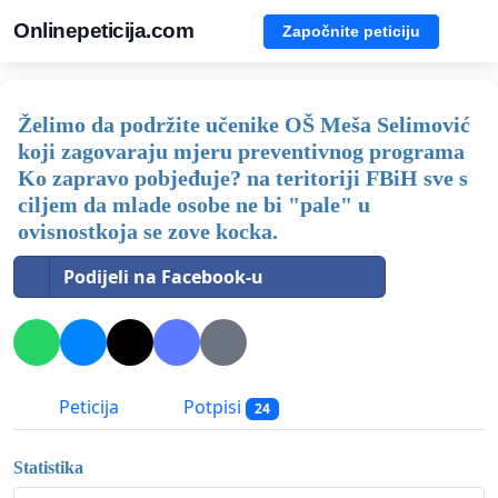
Onlinepeticija.com
Započnite peticiju
Želimo da podržite učenike OŠ Meša Selimović
koji zagovaraju mjeru preventivnog programa
Ko zapravo pobjeđuje? na teritoriji FBiH sve s
ciljem da mlade osobe ne bi "pale" u
ovisnostkoja se zove kocka.
Podijeli na Facebook-u
Peticija
Potpisi
24
Statistika