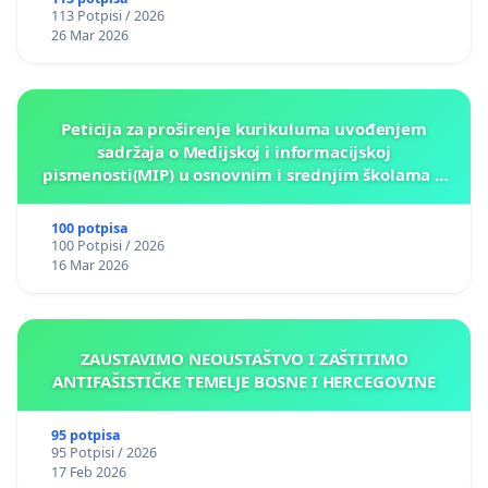
113 Potpisi / 2026
26 Mar 2026
Peticija za proširenje kurikuluma uvođenjem
sadržaja o Medijskoj i informacijskoj
pismenosti(MIP) u osnovnim i srednjim školama u
Kantonu Sarajevo po kros-kurikularnom modelu (u
okviru više predmeta)
100 potpisa
100 Potpisi / 2026
16 Mar 2026
ZAUSTAVIMO NEOUSTAŠTVO I ZAŠTITIMO
ANTIFAŠISTIČKE TEMELJE BOSNE I HERCEGOVINE
95 potpisa
95 Potpisi / 2026
17 Feb 2026