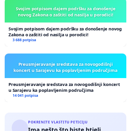
Svojim potpisom dajem podršku za donošenje
novog Zakona o zaštiti od nasilja u porodici!
Svojim potpisom dajem podršku za donošenje novog
Zakona o zaštiti od nasilja u porodici!
3 688 potpisa
Preusmjeravanje sredstava za novogodišnji
koncert u Sarajevu ka poplavljenim područjima
Preusmjeravanje sredstava za novogodišnji koncert
u Sarajevu ka poplavljenim područjima
14 041 potpisa
POKRENITE VLASTITU PETICIJU
Ima nešto što biste htjeli