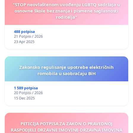
"STOP neovlaštenom uvođenju LGBTQ sadržaja u
osnovne škole bez znanja i pismene saglasnosti
roditelja"
488 potpisa
21 Potpisi / 2026
23 Apr 2025
Zakonsko regulisanje upotrebe električnih
romobila u saobraćaju BiH
1 589 potpisa
20 Potpisi / 2026
15 Dec 2025
PETICIJA POTPISA ZA ZAKON O PRAVEDNOJ
RASPODJELI DRZAVNE IMOVINE-DRZAVNA IMOVINA