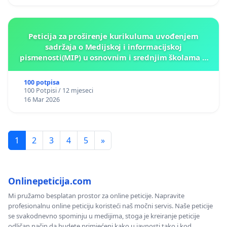
Peticija za proširenje kurikuluma uvođenjem
sadržaja o Medijskoj i informacijskoj
pismenosti(MIP) u osnovnim i srednjim školama u
Kantonu Sarajevo po kros-kurikularnom modelu (u
okviru više predmeta)
100 potpisa
100 Potpisi / 12 mjeseci
16 Mar 2026
1
2
3
4
5
»
Onlinepeticija.com
Mi pružamo besplatan prostor za online peticije. Napravite
profesionalnu online peticiju koristeći naš močni servis. Naše peticije
se svakodnevno spominju u medijima, stoga je kreiranje peticije
odličan način da budete primjećeni kako u javnosti tako i kod