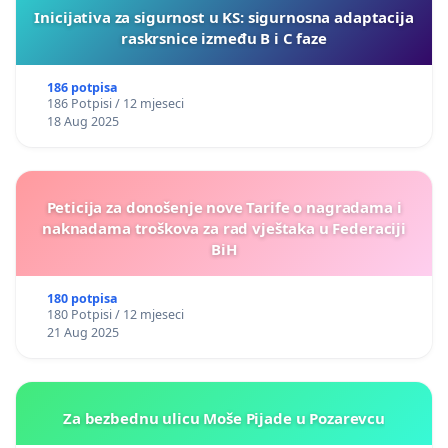
Inicijativa za sigurnost u KS: sigurnosna adaptacija
raskrsnice između B i C faze
186 potpisa
186 Potpisi / 12 mjeseci
18 Aug 2025
Peticija za donošenje nove Tarife o nagradama i
naknadama troškova za rad vještaka u Federaciji
BiH
180 potpisa
180 Potpisi / 12 mjeseci
21 Aug 2025
Za bezbednu ulicu Moše Pijade u Pozarevcu