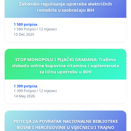
Zakonsko regulisanje upotrebe električnih
romobila u saobraćaju BiH
1 589 potpisa
1 589 Potpisi / 12 mjeseci
15 Dec 2025
STOP MONOPOLU I PLJAČKI GRAĐANA: Tražimo
slobodu online kupovine vitamina i suplemenata
za ličnu upotrebu u BiH!
1 399 potpisa
1 399 Potpisi / 12 mjeseci
14 May 2026
PETICIJA ZA POVRATAK NACIONALNE BIBLIOTEKE
BOSNE I HERCEGOVINE U VIJEĆNICU I TRAJNO