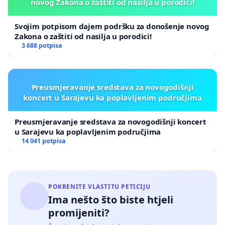
novog Zakona o zaštiti od nasilja u porodici!
Svojim potpisom dajem podršku za donošenje novog
Zakona o zaštiti od nasilja u porodici!
3 688 potpisa
Preusmjeravanje sredstava za novogodišnji
koncert u Sarajevu ka poplavljenim područjima
Preusmjeravanje sredstava za novogodišnji koncert
u Sarajevu ka poplavljenim područjima
14 041 potpisa
POKRENITE VLASTITU PETICIJU
Ima nešto što biste htjeli
promijeniti?