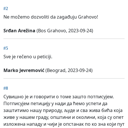
#2
Ne možemo dozvoliti da zagađuju Grahovo!
Srđan Arežina
(Bos Grahovo, 2023-09-24)
#5
Sve je rečeno u peticiji.
Marko Jevremović
(Beograd, 2023-09-24)
#8
Сувишно је и говорити о томе зашто потписујем.
Потписујем петицију у нади да ћемо успети да
заштитимо нашу природу, људе и сва жива бића која
живе у нашем граду, општини и околини, која су опет
изложена нападу и чији је опстанак по ко зна који пут