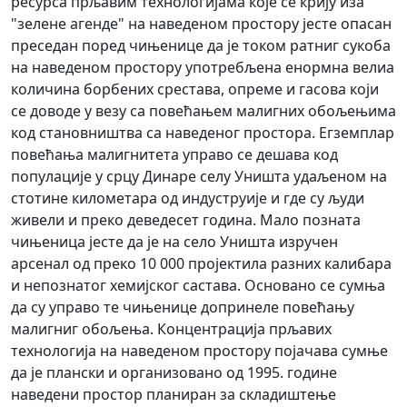
ресурса прљавим технологијама које се крију иза
"зелене агенде" на наведеном простору јесте опасан
преседан поред чињенице да је током ратниг сукоба
на наведеном простору употребљена енормна велиа
количина борбених срестава, опреме и гасова који
се доводе у везу са повећањем малигних обољењима
код становништва са наведеног простора. Егземплар
повећања малигнитета управо се дешава код
популације у срцу Динаре селу Уништа удаљеном на
стотине километара од индуструије и где су људи
живели и преко деведесет година. Мало позната
чињеница јесте да је на село Уништа изручен
арсенал од преко 10 000 проjектила разних калибара
и непознатог хемијског састава. Основано се сумња
да су управо те чињенице допринеле повећању
малигниг обољења. Концентрација прљавих
технологија на наведеном простору појачава сумње
да је плански и организовано од 1995. године
наведени простор планиран за складиштење