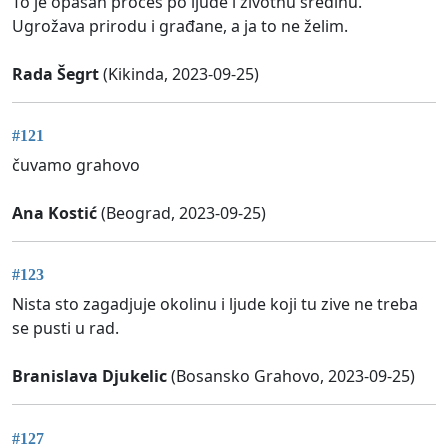
To je opasan proces po ljude i životnu sredinu.
Ugrožava prirodu i građane, a ja to ne želim.
Rada Šegrt
(Kikinda, 2023-09-25)
#121
čuvamo grahovo
Ana Kostić
(Beograd, 2023-09-25)
#123
Nista sto zagadjuje okolinu i ljude koji tu zive ne treba
se pusti u rad.
Branislava Djukelic
(Bosansko Grahovo, 2023-09-25)
#127