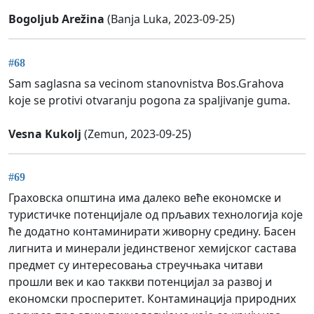
Bogoljub Arežina
(Banja Luka, 2023-09-25)
#68
Sam saglasna sa vecinom stanovnistva Bos.Grahova
koje se protivi otvaranju pogona za spaljivanje guma.
Vesna Kukolj
(Zemun, 2023-09-25)
#69
Граховска општина има далеко веће економске и
туристичке потенцијале од прљавих технологија које
ће додатно контаминирати живорну средину. Басен
лигнита и минерали јединственог хемијског састава
предмет су интересовања стреучњака читави
прошли век и као таккви потенцијал за развој и
економски просперитет. Контаминација природних