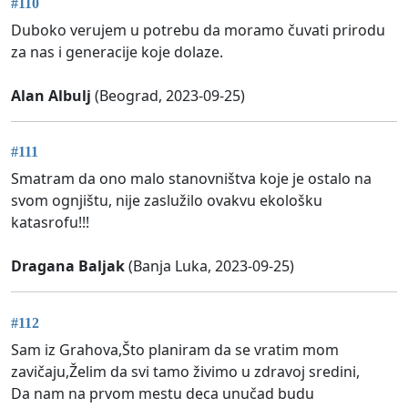
#110
Duboko verujem u potrebu da moramo čuvati prirodu
za nas i generacije koje dolaze.
Alan Albulj
(Beograd, 2023-09-25)
#111
Smatram da ono malo stanovništva koje je ostalo na
svom ognjištu, nije zaslužilo ovakvu ekološku
katasrofu!!!
Dragana Baljak
(Banja Luka, 2023-09-25)
#112
Sam iz Grahova,Što planiram da se vratim mom
zavičaju,Želim da svi tamo živimo u zdravoj sredini,
Da nam na prvom mestu deca unučad budu