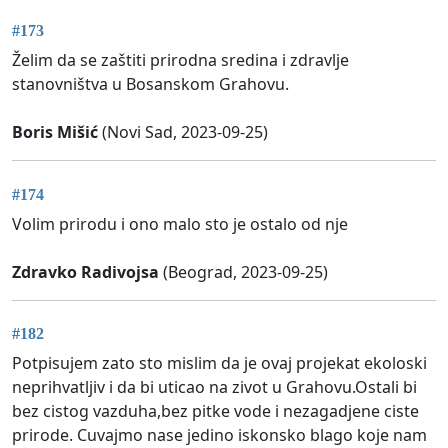
#173
Želim da se zaštiti prirodna sredina i zdravlje
stanovništva u Bosanskom Grahovu.
Boris Mišić
(Novi Sad, 2023-09-25)
#174
Volim prirodu i ono malo sto je ostalo od nje
Zdravko Radivojsa
(Beograd, 2023-09-25)
#182
Potpisujem zato sto mislim da je ovaj projekat ekoloski
neprihvatljiv i da bi uticao na zivot u Grahovu.Ostali bi
bez cistog vazduha,bez pitke vode i nezagadjene ciste
prirode. Cuvajmo nase jedino iskonsko blago koje nam