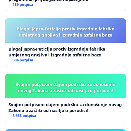
139 potpisa
Blagaj Japra-Peticija protiv izgradnje fabrike
umjetnog gnojiva i izgradnje asfaltne baze
Blagaj Japra-Peticija protiv izgradnje fabrike
umjetnog gnojiva i izgradnje asfaltne baze
304 potpisa
Svojim potpisom dajem podršku za donošenje
novog Zakona o zaštiti od nasilja u porodici!
Svojim potpisom dajem podršku za donošenje novog
Zakona o zaštiti od nasilja u porodici!
3 688 potpisa