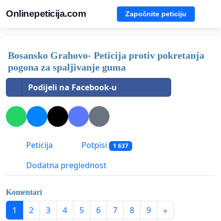
Onlinepeticija.com
Započnite peticiju
Bosansko Grahovo- Peticija protiv pokretanja
pogona za spaljivanje guma
Podijeli na Facebook-u
Peticija
Potpisi
1 637
Dodatna preglednost
Komentari
1
2
3
4
5
6
7
8
9
»