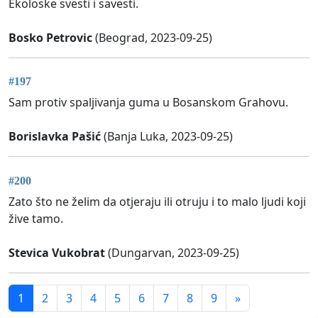
Ekoloske svesti i savesti.
Bosko Petrovic
(Beograd, 2023-09-25)
#197
Sam protiv spaljivanja guma u Bosanskom Grahovu.
Borislavka Pašić
(Banja Luka, 2023-09-25)
#200
Zato što ne želim da otjeraju ili otruju i to malo ljudi koji
žive tamo.
Stevica Vukobrat
(Dungarvan, 2023-09-25)
1
2
3
4
5
6
7
8
9
»