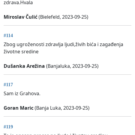
zdrava.Hvala
Miroslav Čulić
(Bielefeld, 2023-09-25)
#114
Zbog ugroženosti zdravlja ljudi,živih bića i zagađenja
životne sredine
Dušanka Arežina
(Banjaluka, 2023-09-25)
#117
Sam iz Grahova.
Goran Maric
(Banja Luka, 2023-09-25)
#119