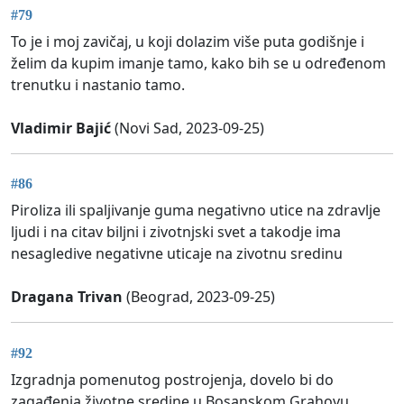
#79
To je i moj zavičaj, u koji dolazim više puta godišnje i
želim da kupim imanje tamo, kako bih se u određenom
trenutku i nastanio tamo.
Vladimir Bajić
(Novi Sad, 2023-09-25)
#86
Piroliza ili spaljivanje guma negativno utice na zdravlje
ljudi i na citav biljni i zivotnjski svet a takodje ima
nesagledive negativne uticaje na zivotnu sredinu
Dragana Trivan
(Beograd, 2023-09-25)
#92
Izgradnja pomenutog postrojenja, dovelo bi do
zagađenja životne sredine u Bosanskom Grahovu.