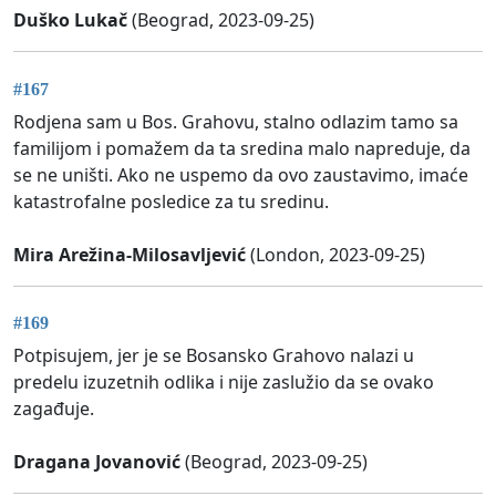
Duško Lukač
(Beograd, 2023-09-25)
#167
Rodjena sam u Bos. Grahovu, stalno odlazim tamo sa
familijom i pomažem da ta sredina malo napreduje, da
se ne uništi. Ako ne uspemo da ovo zaustavimo, imaće
katastrofalne posledice za tu sredinu.
Mira Arežina-Milosavljević
(London, 2023-09-25)
#169
Potpisujem, jer je se Bosansko Grahovo nalazi u
predelu izuzetnih odlika i nije zaslužio da se ovako
zagađuje.
Dragana Jovanović
(Beograd, 2023-09-25)