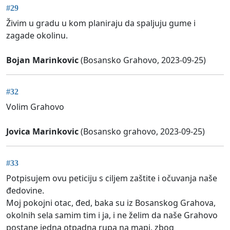
#29
Živim u gradu u kom planiraju da spaljuju gume i
zagade okolinu.
Bojan Marinkovic
(Bosansko Grahovo, 2023-09-25)
#32
Volim Grahovo
Jovica Marinkovic
(Bosansko grahovo, 2023-09-25)
#33
Potpisujem ovu peticiju s ciljem zaštite i očuvanja naše
đedovine.
Moj pokojni otac, đed, baka su iz Bosanskog Grahova,
okolnih sela samim tim i ja, i ne želim da naše Grahovo
postane jedna otpadna rupa na mapi, zbog