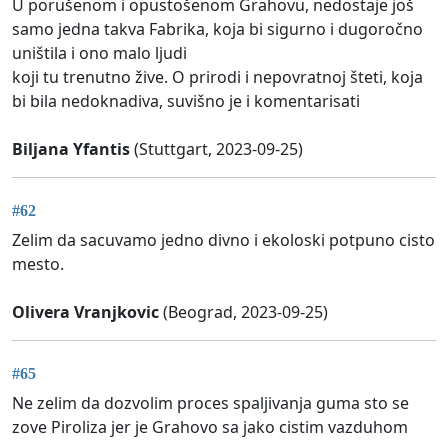
U porušenom i opustošenom Grahovu, nedostaje još
samo jedna takva Fabrika, koja bi sigurno i dugoročno
uništila i ono malo ljudi
koji tu trenutno žive. O prirodi i nepovratnoj šteti, koja
bi bila nedoknadiva, suvišno je i komentarisati
Biljana Yfantis
(Stuttgart, 2023-09-25)
#62
Zelim da sacuvamo jedno divno i ekoloski potpuno cisto
mesto.
Olivera Vranjkovic
(Beograd, 2023-09-25)
#65
Ne zelim da dozvolim proces spaljivanja guma sto se
zove Piroliza jer je Grahovo sa jako cistim vazduhom