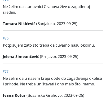
Ne želim da stanovnici Grahova žive u zagađenoj
sredini.
Tamara Nikićević
(Banjaluka, 2023-09-25)
#76
Potpisujem zato sto treba da cuvamo nasu okolinu.
Jelena Simeunčević
(Prnjavor, 2023-09-25)
#77
Ne želim da u našem kraju dođe do zagađivanja okoliša
i prirode. Ne treba uništavati i ono malo što imamo.
Ivana Kotur
(Bosansko Grahovo, 2023-09-25)