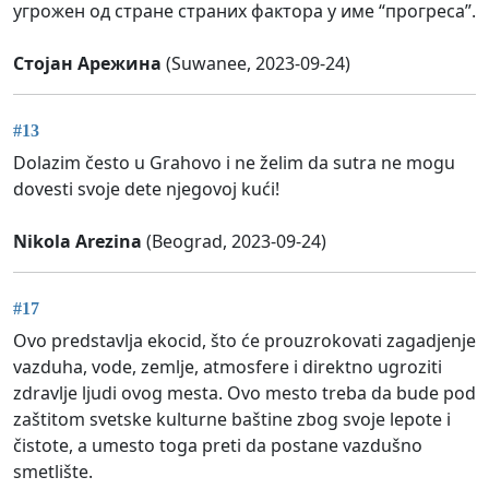
угрожен од стране страних фактора у име “прогреса”.
Стојан Арежина
(Suwanee, 2023-09-24)
#13
Dolazim često u Grahovo i ne želim da sutra ne mogu
dovesti svoje dete njegovoj kući!
Nikola Arezina
(Beograd, 2023-09-24)
#17
Ovo predstavlja ekocid, što će prouzrokovati zagadjenje
vazduha, vode, zemlje, atmosfere i direktno ugroziti
zdravlje ljudi ovog mesta. Ovo mesto treba da bude pod
zaštitom svetske kulturne baštine zbog svoje lepote i
čistote, a umesto toga preti da postane vazdušno
smetlište.