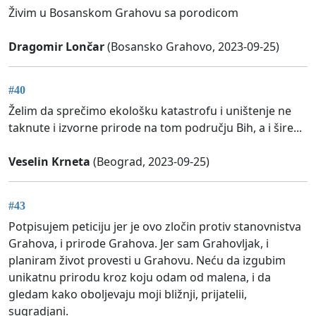
Živim u Bosanskom Grahovu sa porodicom
Dragomir Lončar
(Bosansko Grahovo, 2023-09-25)
#40
Želim da sprečimo ekološku katastrofu i uništenje ne
taknute i izvorne prirode na tom području Bih, a i šire...
Veselin Krneta
(Beograd, 2023-09-25)
#43
Potpisujem peticiju jer je ovo zločin protiv stanovnistva
Grahova, i prirode Grahova. Jer sam Grahovljak, i
planiram život provesti u Grahovu. Neću da izgubim
unikatnu prirodu kroz koju odam od malena, i da
gledam kako oboljevaju moji bližnji, prijatelii,
sugradjani.