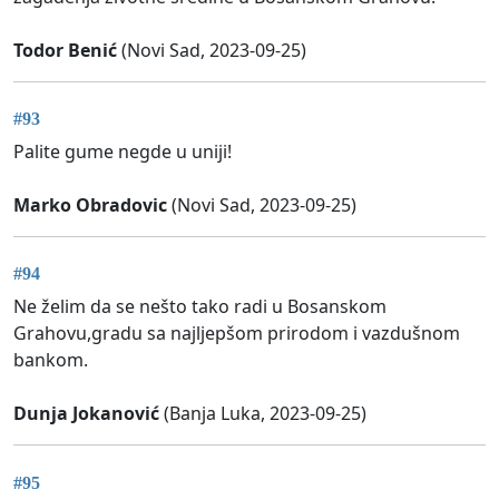
Todor Benić
(Novi Sad, 2023-09-25)
#93
Palite gume negde u uniji!
Marko Obradovic
(Novi Sad, 2023-09-25)
#94
Ne želim da se nešto tako radi u Bosanskom
Grahovu,gradu sa najljepšom prirodom i vazdušnom
bankom.
Dunja Jokanović
(Banja Luka, 2023-09-25)
#95