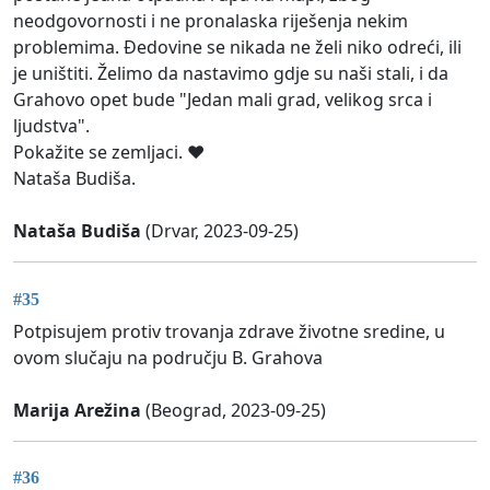
neodgovornosti i ne pronalaska riješenja nekim
problemima. Đedovine se nikada ne želi niko odreći, ili
je uništiti. Želimo da nastavimo gdje su naši stali, i da
Grahovo opet bude "Jedan mali grad, velikog srca i
ljudstva".
Pokažite se zemljaci. ❤️
Nataša Budiša.
Nataša Budiša
(Drvar, 2023-09-25)
#35
Potpisujem protiv trovanja zdrave životne sredine, u
ovom slučaju na području B. Grahova
Marija Arežina
(Beograd, 2023-09-25)
#36