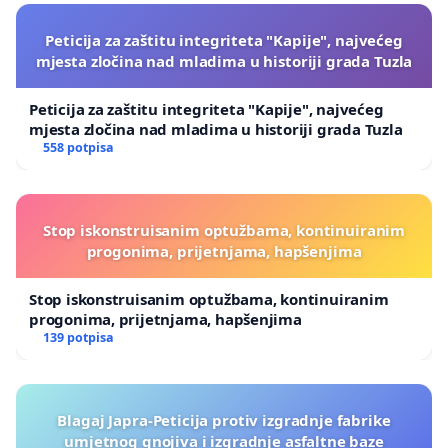
Peticija za zaštitu integriteta "Kapije", najvećeg
mjesta zločina nad mladima u historiji grada Tuzla
Peticija za zaštitu integriteta "Kapije", najvećeg
mjesta zločina nad mladima u historiji grada Tuzla
558 potpisa
Stop iskonstruisanim optužbama, kontinuiranim
progonima, prijetnjama, hapšenjima
Stop iskonstruisanim optužbama, kontinuiranim
progonima, prijetnjama, hapšenjima
139 potpisa
Blagaj Japra-Peticija protiv izgradnje fabrike
umjetnog gnojiva i izgradnje asfaltne baze