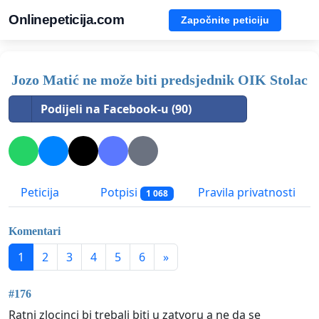
Onlinepeticija.com
Započnite peticiju
Jozo Matić ne može biti predsjednik OIK Stolac
Podijeli na Facebook-u (90)
Peticija
Potpisi
Pravila privatnosti
1 068
Komentari
1
2
3
4
5
6
»
#176
Ratni zlocinci bi trebali biti u zatvoru a ne da se