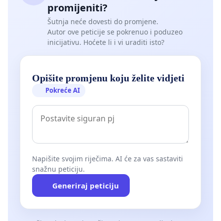
promijeniti?
Šutnja neće dovesti do promjene.
Autor ove peticije se pokrenuo i poduzeo
inicijativu. Hoćete li i vi uraditi isto?
Opišite promjenu koju želite vidjeti
Pokreće AI
Napišite svojim riječima. AI će za vas sastaviti
snažnu peticiju.
Generiraj peticiju