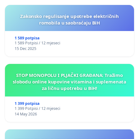
Zakonsko regulisanje upotrebe električnih
romobila u saobraćaju BiH
1 589 potpisa
1 589 Potpisi / 12 mjeseci
15 Dec 2025
STOP MONOPOLU I PLJAČKI GRAĐANA: Tražimo
slobodu online kupovine vitamina i suplemenata
za ličnu upotrebu u BiH!
1 399 potpisa
1 399 Potpisi / 12 mjeseci
14 May 2026