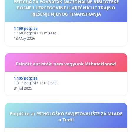
PETICIJA ZA POVRATAK NACIONALNE BIBLIOTEKE
BOSNE I HERCEGOVINE U VIJEĆNICU I TRAJNO
RJEŠENJE NJENOG FINANSIRANJA
1 169 potpisa
1 169 Potpisi / 12 mjeseci
18 May 2026
Felnőtt autisták: nem vagyunk láthatatlanok!
1 105 potpisa
1 017 Potpisi / 12 mjeseci
31 Jul 2025
Potpišite za PSIHOLOŠKO SAVJETOVALIŠTE ZA MLADE
u Tuzli!