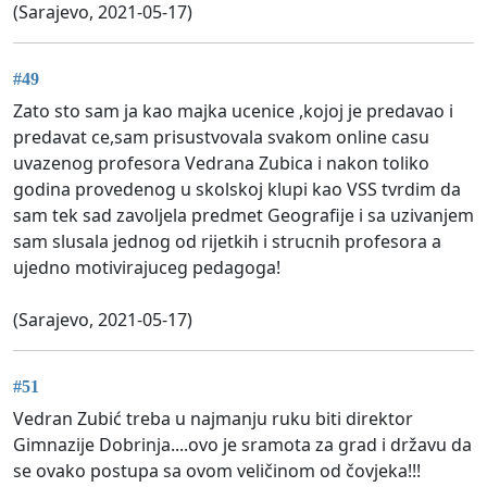
(Sarajevo, 2021-05-17)
#49
Zato sto sam ja kao majka ucenice ,kojoj je predavao i
predavat ce,sam prisustvovala svakom online casu
uvazenog profesora Vedrana Zubica i nakon toliko
godina provedenog u skolskoj klupi kao VSS tvrdim da
sam tek sad zavoljela predmet Geografije i sa uzivanjem
sam slusala jednog od rijetkih i strucnih profesora a
ujedno motivirajuceg pedagoga!
(Sarajevo, 2021-05-17)
#51
Vedran Zubić treba u najmanju ruku biti direktor
Gimnazije Dobrinja....ovo je sramota za grad i državu da
se ovako postupa sa ovom veličinom od čovjeka!!!