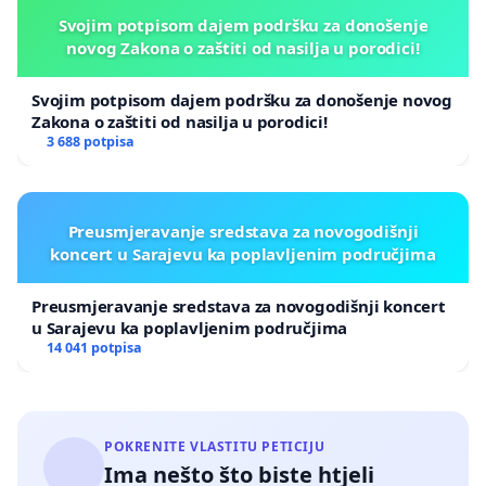
Svojim potpisom dajem podršku za donošenje
novog Zakona o zaštiti od nasilja u porodici!
Svojim potpisom dajem podršku za donošenje novog
Zakona o zaštiti od nasilja u porodici!
3 688 potpisa
Preusmjeravanje sredstava za novogodišnji
koncert u Sarajevu ka poplavljenim područjima
Preusmjeravanje sredstava za novogodišnji koncert
u Sarajevu ka poplavljenim područjima
14 041 potpisa
POKRENITE VLASTITU PETICIJU
Ima nešto što biste htjeli