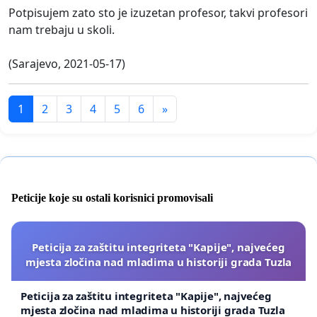
Potpisujem zato sto je izuzetan profesor, takvi profesori
nam trebaju u skoli.
(Sarajevo, 2021-05-17)
1
2
3
4
5
6
»
Peticije koje su ostali korisnici promovisali
Peticija za zaštitu integriteta "Kapije", najvećeg
mjesta zločina nad mladima u historiji grada Tuzla
Peticija za zaštitu integriteta "Kapije", najvećeg
mjesta zločina nad mladima u historiji grada Tuzla