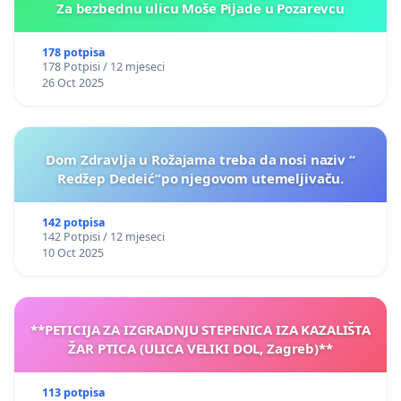
Za bezbednu ulicu Moše Pijade u Pozarevcu
178 potpisa
178 Potpisi / 12 mjeseci
26 Oct 2025
Dom Zdravlja u Rožajama treba da nosi naziv “
Redžep Dedeić”po njegovom utemeljivaču.
142 potpisa
142 Potpisi / 12 mjeseci
10 Oct 2025
**PETICIJA ZA IZGRADNJU STEPENICA IZA KAZALIŠTA
ŽAR PTICA (ULICA VELIKI DOL, Zagreb)**
113 potpisa