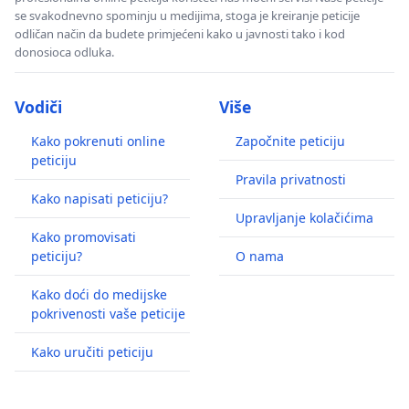
se svakodnevno spominju u medijima, stoga je kreiranje peticije
odličan način da budete primjećeni kako u javnosti tako i kod
donosioca odluka.
Vodiči
Više
Kako pokrenuti online
Započnite peticiju
peticiju
Pravila privatnosti
Kako napisati peticiju?
Upravljanje kolačićima
Kako promovisati
peticiju?
O nama
Kako doći do medijske
pokrivenosti vaše peticije
Kako uručiti peticiju