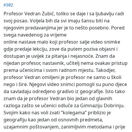
#102
Profesor Vedran Zubić, toliko se daje i sa ljubavlju radi
svoj posao. Voljela bih da svi imaju šansu biti na
njegovim predavanjima jer je to nešto posebno. Pored
svega navedenog za vrijeme
online nastave malo koji profesor salje video snimke
gdje predaje lekciju, zove da putem poziva objasni i
dostupan je uvijek za pitanja i nejasnoće. Znam da
nijedan profesor, nastavnik, učitelj nema ovakav pristup
prema učenicima i svom radnom mjestu. Takodjer,
profesor Vedran omiljeni je profesor ne samo u školi
nego i šire. Njegovi video snimci pomogli su puno djece
da savladaju odredjeno gradivo iz geografije. Isto tako
znam da je profesor Vedran bio jedan od glavnih
razloga zašto se učenici odluče za Gimnaziju Dobrinju.
Svojim kako nas voli zvati “kolegama” priblizio je
geografiju kao jedan od osnovnih predmeta,
uzajamnim poštovanjem, zanimljivim metodama i prije