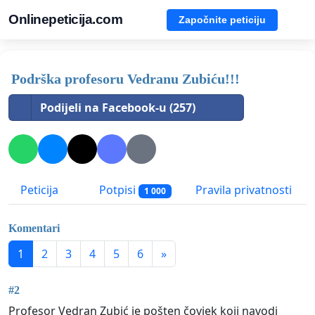
Onlinepeticija.com
Započnite peticiju
Podrška profesoru Vedranu Zubiću!!!
Podijeli na Facebook-u (257)
Peticija
Potpisi
Pravila privatnosti
1 000
Komentari
1
2
3
4
5
6
»
#2
Profesor Vedran Zubić je pošten čovjek koji navodi