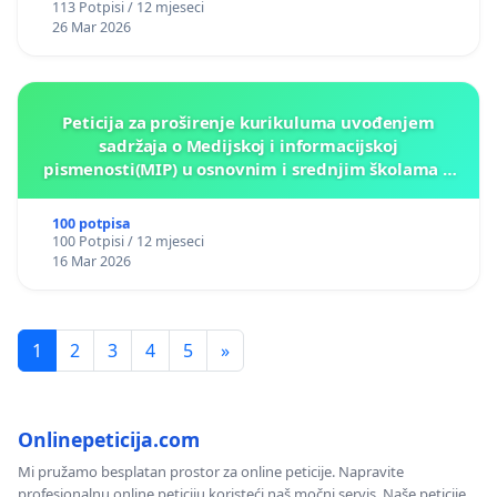
113 Potpisi / 12 mjeseci
26 Mar 2026
Peticija za proširenje kurikuluma uvođenjem
sadržaja o Medijskoj i informacijskoj
pismenosti(MIP) u osnovnim i srednjim školama u
Kantonu Sarajevo po kros-kurikularnom modelu (u
okviru više predmeta)
100 potpisa
100 Potpisi / 12 mjeseci
16 Mar 2026
1
2
3
4
5
»
Onlinepeticija.com
Mi pružamo besplatan prostor za online peticije. Napravite
profesionalnu online peticiju koristeći naš močni servis. Naše peticije