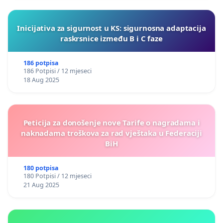
Inicijativa za sigurnost u KS: sigurnosna adaptacija
raskrsnice između B i C faze
186 potpisa
186 Potpisi / 12 mjeseci
18 Aug 2025
Peticija za donošenje nove Tarife o nagradama i
naknadama troškova za rad vještaka u Federaciji
BiH
180 potpisa
180 Potpisi / 12 mjeseci
21 Aug 2025