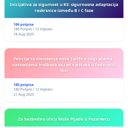
Inicijativa za sigurnost u KS: sigurnosna adaptacija
raskrsnice između B i C faze
186 potpisa
186 Potpisi / 12 mjeseci
18 Aug 2025
Peticija za donošenje nove Tarife o nagradama i
naknadama troškova za rad vještaka u Federaciji
BiH
180 potpisa
180 Potpisi / 12 mjeseci
21 Aug 2025
Za bezbednu ulicu Moše Pijade u Pozarevcu