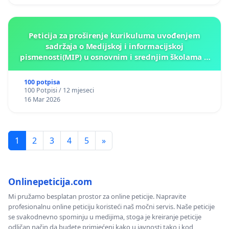
Peticija za proširenje kurikuluma uvođenjem
sadržaja o Medijskoj i informacijskoj
pismenosti(MIP) u osnovnim i srednjim školama u
Kantonu Sarajevo po kros-kurikularnom modelu (u
okviru više predmeta)
100 potpisa
100 Potpisi / 12 mjeseci
16 Mar 2026
1
2
3
4
5
»
Onlinepeticija.com
Mi pružamo besplatan prostor za online peticije. Napravite
profesionalnu online peticiju koristeći naš močni servis. Naše peticije
se svakodnevno spominju u medijima, stoga je kreiranje peticije
odličan način da budete primjećeni kako u javnosti tako i kod