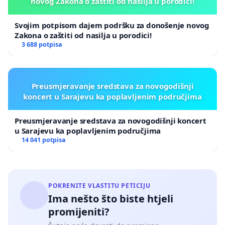
novog Zakona o zaštiti od nasilja u porodici!
Svojim potpisom dajem podršku za donošenje novog
Zakona o zaštiti od nasilja u porodici!
3 688 potpisa
Preusmjeravanje sredstava za novogodišnji
koncert u Sarajevu ka poplavljenim područjima
Preusmjeravanje sredstava za novogodišnji koncert
u Sarajevu ka poplavljenim područjima
14 041 potpisa
POKRENITE VLASTITU PETICIJU
Ima nešto što biste htjeli
promijeniti?