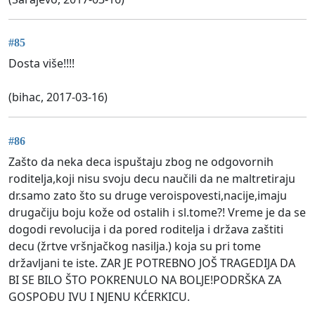
#85
Dosta više!!!!
(bihac, 2017-03-16)
#86
Zašto da neka deca ispuštaju zbog ne odgovornih
roditelja,koji nisu svoju decu naučili da ne maltretiraju
dr.samo zato što su druge veroispovesti,nacije,imaju
drugačiju boju kože od ostalih i sl.tome?! Vreme je da se
dogodi revolucija i da pored roditelja i država zaštiti
decu (žrtve vršnjačkog nasilja.) koja su pri tome
državljani te iste. ZAR JE POTREBNO JOŠ TRAGEDIJA DA
BI SE BILO ŠTO POKRENULO NA BOLJE!PODRŠKA ZA
GOSPOĐU IVU I NJENU KĆERKICU.