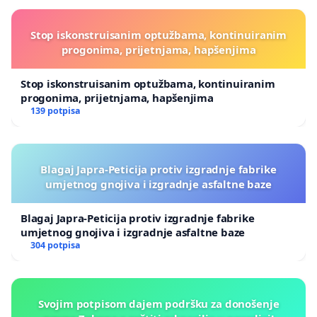
Stop iskonstruisanim optužbama, kontinuiranim
progonima, prijetnjama, hapšenjima
Stop iskonstruisanim optužbama, kontinuiranim
progonima, prijetnjama, hapšenjima
139 potpisa
Blagaj Japra-Peticija protiv izgradnje fabrike
umjetnog gnojiva i izgradnje asfaltne baze
Blagaj Japra-Peticija protiv izgradnje fabrike
umjetnog gnojiva i izgradnje asfaltne baze
304 potpisa
Svojim potpisom dajem podršku za donošenje