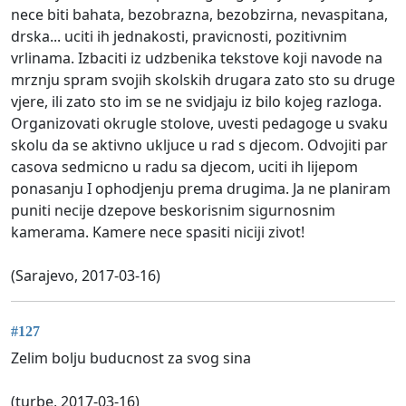
nece biti bahata, bezobrazna, bezobzirna, nevaspitana,
drska... uciti ih jednakosti, pravicnosti, pozitivnim
vrlinama. Izbaciti iz udzbenika tekstove koji navode na
mrznju spram svojih skolskih drugara zato sto su druge
vjere, ili zato sto im se ne svidjaju iz bilo kojeg razloga.
Organizovati okrugle stolove, uvesti pedagoge u svaku
skolu da se aktivno ukljuce u rad s djecom. Odvojiti par
casova sedmicno u radu sa djecom, uciti ih lijepom
ponasanju I ophodjenju prema drugima. Ja ne planiram
puniti necije dzepove beskorisnim sigurnosnim
kamerama. Kamere nece spasiti niciji zivot!
(Sarajevo, 2017-03-16)
#127
Zelim bolju buducnost za svog sina
(turbe, 2017-03-16)