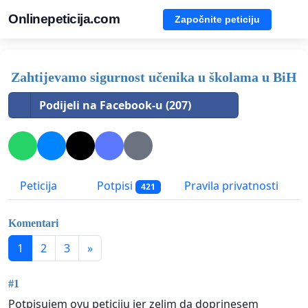
Onlinepeticija.com
Započnite peticiju
Zahtijevamo sigurnost učenika u školama u BiH
Podijeli na Facebook-u (207)
Peticija
Potpisi
Pravila privatnosti
421
Komentari
1
2
3
»
#1
Potpisujem ovu peticiju jer zelim da doprinesem