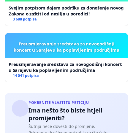
Svojim potpisom dajem podršku za donošenje novog
Zakona o zaštiti od nasilja u porodici!
3 688 potpisa
Preusmjeravanje sredstava za novogodišnji
koncert u Sarajevu ka poplavljenim područjima
Preusmjeravanje sredstava za novogodišnji koncert
u Sarajevu ka poplavljenim područjima
14 041 potpisa
POKRENITE VLASTITU PETICIJU
Ima nešto što biste htjeli
promijeniti?
Šutnja neće dovesti do promjene.
Pokrenite društveni pokret tako što ćete