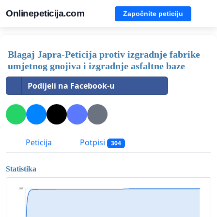
Onlinepeticija.com
Započnite peticiju
Blagaj Japra-Peticija protiv izgradnje fabrike
umjetnog gnojiva i izgradnje asfaltne baze
Podijeli na Facebook-u
Peticija
Potpisi
304
Statistika
304