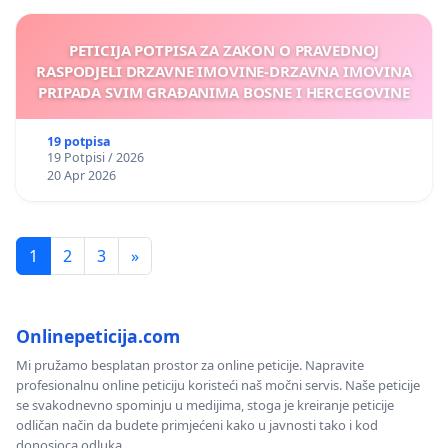
PETICIJA POTPISA ZA ZAKON O PRAVEDNOJ
RASPODJELI DRZAVNE IMOVINE-DRZAVNA IMOVINA
PRIPADA SVIM GRAĐANIMA BOSNE I HERCEGOVINE
19 potpisa
19 Potpisi / 2026
20 Apr 2026
1
2
3
»
Onlinepeticija.com
Mi pružamo besplatan prostor za online peticije. Napravite
profesionalnu online peticiju koristeći naš močni servis. Naše peticije
se svakodnevno spominju u medijima, stoga je kreiranje peticije
odličan način da budete primjećeni kako u javnosti tako i kod
donosioca odluka.