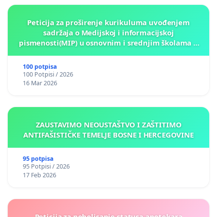
Peticija za proširenje kurikuluma uvođenjem
sadržaja o Medijskoj i informacijskoj
pismenosti(MIP) u osnovnim i srednjim školama u
Kantonu Sarajevo po kros-kurikularnom modelu (u
okviru više predmeta)
100 potpisa
100 Potpisi / 2026
16 Mar 2026
ZAUSTAVIMO NEOUSTAŠTVO I ZAŠTITIMO
ANTIFAŠISTIČKE TEMELJE BOSNE I HERCEGOVINE
95 potpisa
95 Potpisi / 2026
17 Feb 2026
Peticija za poboljsanje statusa apotekara