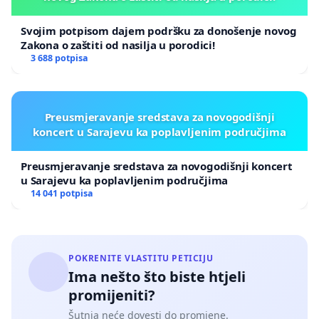
Svojim potpisom dajem podršku za donošenje novog
Zakona o zaštiti od nasilja u porodici!
3 688 potpisa
Preusmjeravanje sredstava za novogodišnji
koncert u Sarajevu ka poplavljenim područjima
Preusmjeravanje sredstava za novogodišnji koncert
u Sarajevu ka poplavljenim područjima
14 041 potpisa
POKRENITE VLASTITU PETICIJU
Ima nešto što biste htjeli
promijeniti?
Šutnja neće dovesti do promjene.