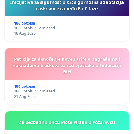
Inicijativa za sigurnost u KS: sigurnosna adaptacija
raskrsnice između B i C faze
186 potpisa
186 Potpisi / 12 mjeseci
18 Aug 2025
Peticija za donošenje nove Tarife o nagradama i
naknadama troškova za rad vještaka u Federaciji
BiH
180 potpisa
180 Potpisi / 12 mjeseci
21 Aug 2025
Za bezbednu ulicu Moše Pijade u Pozarevcu