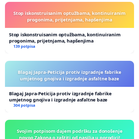
Stop iskonstruisanim optužbama, kontinuiranim
progonima, prijetnjama, hapšenjima
Stop iskonstruisanim optužbama, kontinuiranim
progonima, prijetnjama, hapšenjima
139 potpisa
Blagaj Japra-Peticija protiv izgradnje fabrike
umjetnog gnojiva i izgradnje asfaltne baze
Blagaj Japra-Peticija protiv izgradnje fabrike
umjetnog gnojiva i izgradnje asfaltne baze
304 potpisa
Svojim potpisom dajem podršku za donošenje
novog Zakona o zaštiti od nasilja u porodici!