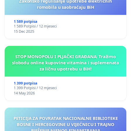
Zakonsko regulisanje upotrebe električnih
romobila u saobraćaju BiH
1 589 potpisa
1 589 Potpisi / 12 mjeseci
15 Dec 2025
STOP MONOPOLU I PLJAČKI GRAĐANA: Tražimo
slobodu online kupovine vitamina i suplemenata
za ličnu upotrebu u BiH!
1 399 potpisa
1 399 Potpisi / 12 mjeseci
14 May 2026
PETICIJA ZA POVRATAK NACIONALNE BIBLIOTEKE
BOSNE I HERCEGOVINE U VIJEĆNICU I TRAJNO
RJEŠENJE NJENOG FINANSIRANJA