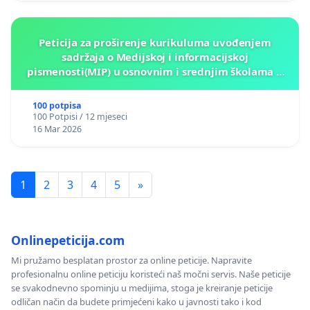
Peticija za proširenje kurikuluma uvođenjem
sadržaja o Medijskoj i informacijskoj
pismenosti(MIP) u osnovnim i srednjim školama u
Kantonu Sarajevo po kros-kurikularnom modelu (u
okviru više predmeta)
100 potpisa
100 Potpisi / 12 mjeseci
16 Mar 2026
1
2
3
4
5
»
Onlinepeticija.com
Mi pružamo besplatan prostor za online peticije. Napravite
profesionalnu online peticiju koristeći naš močni servis. Naše peticije
se svakodnevno spominju u medijima, stoga je kreiranje peticije
odličan način da budete primjećeni kako u javnosti tako i kod