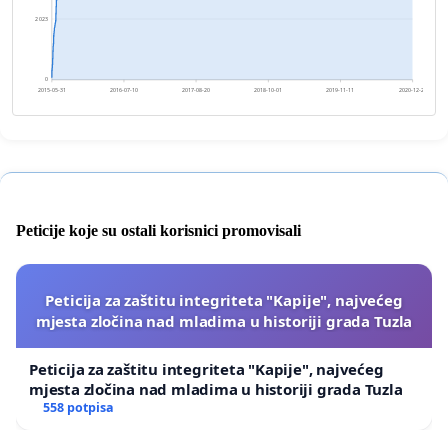
2 023
0
2015-05-31
2016-07-10
2017-08-20
2018-10-01
2019-11-11
2020-12-21
Peticije koje su ostali korisnici promovisali
Peticija za zaštitu integriteta "Kapije", najvećeg
mjesta zločina nad mladima u historiji grada Tuzla
Peticija za zaštitu integriteta "Kapije", najvećeg
mjesta zločina nad mladima u historiji grada Tuzla
558 potpisa