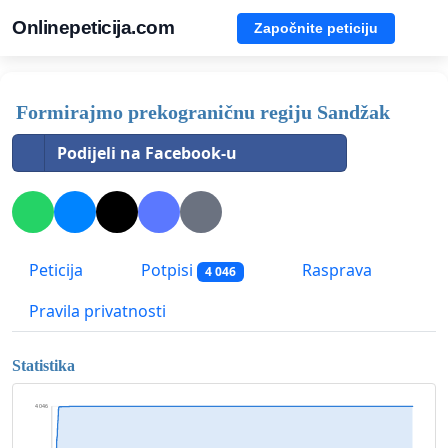
Onlinepeticija.com
Započnite peticiju
Formirajmo prekograničnu regiju Sandžak
Podijeli na Facebook-u
Peticija
Potpisi
Rasprava
4 046
Pravila privatnosti
Statistika
4 046