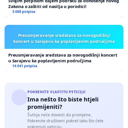
Svojim potpisom dajem podršku za donošenje novog
Zakona o zaštiti od nasilja u porodici!
3 688 potpisa
Preusmjeravanje sredstava za novogodišnji
koncert u Sarajevu ka poplavljenim područjima
Preusmjeravanje sredstava za novogodišnji koncert
u Sarajevu ka poplavljenim područjima
14 041 potpisa
POKRENITE VLASTITU PETICIJU
Ima nešto što biste htjeli
promijeniti?
Šutnja neće dovesti do promjene.
Pokrenite društveni pokret tako što ćete
pokrenuti peticiju.