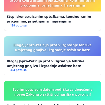
Stop iskonstruisanim optužbama, kontinuiranim
progonima, prijetnjama, hapšenjima
Stop iskonstruisanim optužbama, kontinuiranim
progonima, prijetnjama, hapšenjima
139 potpisa
Blagaj Japra-Peticija protiv izgradnje fabrike
umjetnog gnojiva i izgradnje asfaltne baze
Blagaj Japra-Peticija protiv izgradnje fabrike
umjetnog gnojiva i izgradnje asfaltne baze
304 potpisa
Svojim potpisom dajem podršku za donošenje
novog Zakona o zaštiti od nasilja u porodici!