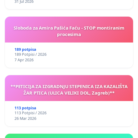
31 Jul 2026
Sloboda za Amira Pašića Faću - STOP montiranim
procesima
189 potpisa
189 Potpisi / 2026
7 Apr 2026
**PETICIJA ZA IZGRADNJU STEPENICA IZA KAZALIŠTA
ŽAR PTICA (ULICA VELIKI DOL, Zagreb)**
113 potpisa
113 Potpisi / 2026
26 Mar 2026