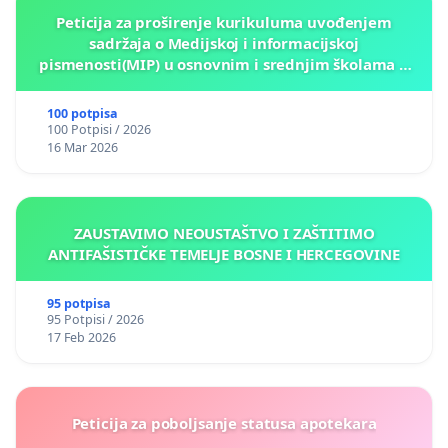
Peticija za proširenje kurikuluma uvođenjem
sadržaja o Medijskoj i informacijskoj
pismenosti(MIP) u osnovnim i srednjim školama u
Kantonu Sarajevo po kros-kurikularnom modelu (u
okviru više predmeta)
100 potpisa
100 Potpisi / 2026
16 Mar 2026
ZAUSTAVIMO NEOUSTAŠTVO I ZAŠTITIMO
ANTIFAŠISTIČKE TEMELJE BOSNE I HERCEGOVINE
95 potpisa
95 Potpisi / 2026
17 Feb 2026
Peticija za poboljsanje statusa apotekara