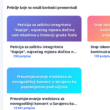
Peticije koje su ostali korisnici promovisali
Peticija za zaštitu integriteta
Stop isk
"Kapije", najvećeg mjesta zločina
kont
nad mladima u historiji grada Tuzla
prij
Peticija za zaštitu integriteta
Stop isko
"Kapije", najvećeg mjesta zločina nad
kontinuir
mladima u historiji grada Tuzla
558 potpisa
prijetnja
139 potpis
Preusmjeravanje sredstava za
novogodišnji koncert u Sarajevu ka
poplavljenim područjima
Preusmjeravanje sredstava za
novogodišnji koncert u Sarajevu ka
poplavljenim područjima
14 041 potpisa