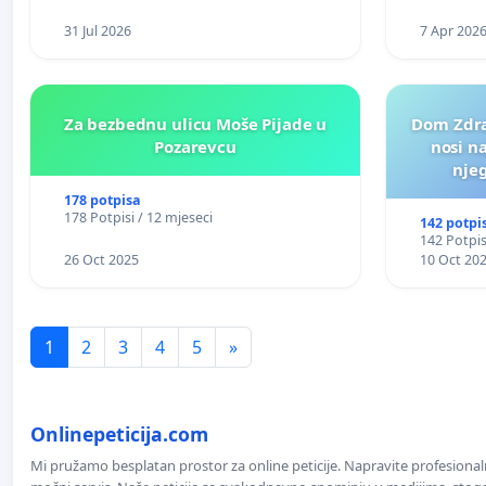
31 Jul 2026
7 Apr 202
Za bezbednu ulicu Moše Pijade u
Dom Zdra
Pozarevcu
nosi n
nje
178 potpisa
178 Potpisi / 12 mjeseci
142 potpi
142 Potpis
26 Oct 2025
10 Oct 20
1
2
3
4
5
»
Onlinepeticija.com
Mi pružamo besplatan prostor za online peticije. Napravite profesionaln