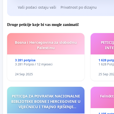
Vaši podaci ostaju vaši
Privatnost po dizajnu
Druge peticije koje bi vas mogle zanimati!
Bosna i Hercegovina za slobodnu
PETICI
Palestinu
INTE
3 281 potpisa
1 628 pot
3 281 Potpisi / 12 mjeseci
1 628 Potp
24 Sep 2025
25 Sep 20
PETICIJA ZA POVRATAK NACIONALNE
Felnőt
BIBLIOTEKE BOSNE I HERCEGOVINE U
VIJEĆNICU I TRAJNO RJEŠENJE
NJENOG FINANSIRANJA
1 105 pot