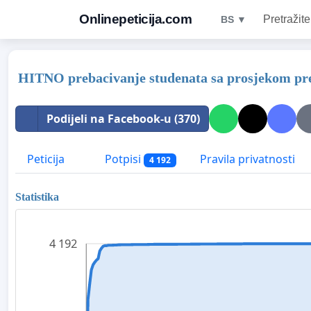
Onlinepeticija.com
Pretražite
BS ▼
HITNO prebacivanje studenata sa prosjekom pre
Podijeli na Facebook-u (370)
Peticija
Potpisi
Pravila privatnosti
4 192
Statistika
4 192