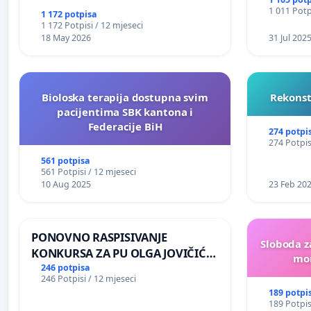
1 011 Potp
1 172 potpisa
1 172 Potpisi / 12 mjeseci
18 May 2026
31 Jul 202
Bioloska terapija dostupna svim
Rekonst
pacijentima SBK kantona i
Federacije BiH
274 potpi
274 Potpis
561 potpisa
561 Potpisi / 12 mjeseci
10 Aug 2025
23 Feb 20
PONOVNO RASPISIVANJE
Sloboda z
KONKURSA ZA PU OLGA JOVIČIĆ
mon
RITA KRALJEVO
246 potpisa
246 Potpisi / 12 mjeseci
189 potpi
189 Potpis