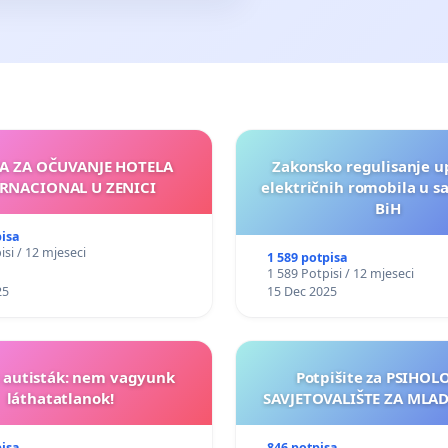
JA ZA OČUVANJE HOTELA
Zakonsko regulisanje u
RNACIONAL U ZENICI
električnih romobila u s
BiH
pisa
isi / 12 mjeseci
1 589 potpisa
1 589 Potpisi / 12 mjeseci
25
15 Dec 2025
t autisták: nem vagyunk
Potpišite za PSIHO
láthatatlanok!
SAVJETOVALIŠTE ZA MLADE
pisa
846 potpisa