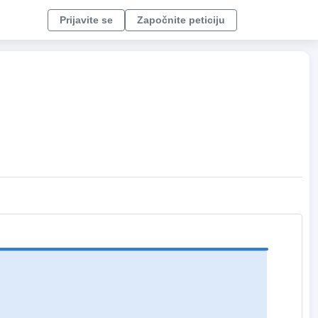
Prijavite se
Započnite peticiju