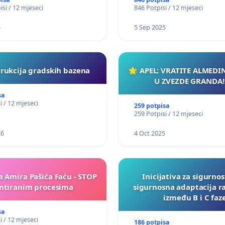
isi / 12 mjeseci
846 Potpisi / 12 mjeseci
5
5 Sep 2025
rukcija gradskih bazena
🌟 APEL: VRATITE ALMEDI
U ZVEZDE GRANDA!
sa
i / 12 mjeseci
259 potpisa
259 Potpisi / 12 mjeseci
26
4 Oct 2025
a Amira Pašića Faću - STOP
Inicijativa za sigurnos
tiranim procesima
sigurnosna adaptacija r
između B i C faz
sa
i / 12 mjeseci
186 potpisa