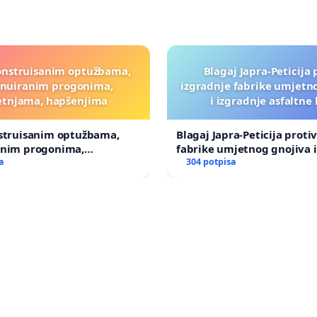
onstruisanim optužbama,
Blagaj Japra-Peticija 
inuiranim progonima,
izgradnje fabrike umjetn
etnjama, hapšenjima
i izgradnje asfaltne
nstruisanim optužbama,
Blagaj Japra-Peticija proti
anim progonima,
fabrike umjetnog gnojiva i
ma, hapšenjima
a
asfaltne baze
304 potpisa