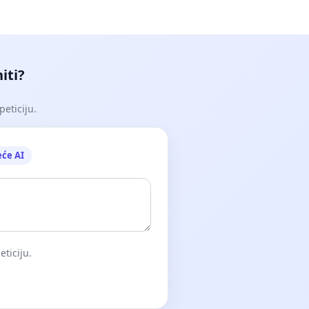
iti?
peticiju.
eće AI
eticiju.