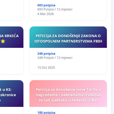
693 potpisa
693 Potpisi / 12 mjeseci
4 Mar 2026
NA KRKIĆA
PETICIJA ZA DONOŠENJE ZAKONA O
 🌟
ISTOSPOLNIM PARTNERSTVIMA FBIH
248 potpisa
248 Potpisi / 12 mjeseci
15 Oct 2025
t u KS:
Peticija za donošenje nove Tarife o
askrsnice
nagradama i naknadama troškova
e
za rad vještaka u Federaciji BiH
180 potpisa