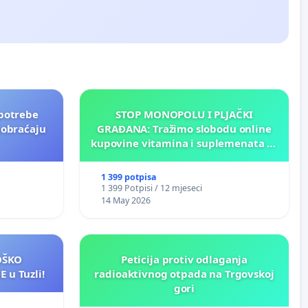
potrebe
STOP MONOPOLU I PLJAČKI
aobraćaju
GRAĐANA: Tražimo slobodu online
kupovine vitamina i suplemenata za
ličnu upotrebu u BiH!
1 399 potpisa
1 399 Potpisi / 12 mjeseci
14 May 2026
LOŠKO
Peticija protiv odlaganja
 u Tuzli!
radioaktivnog otpada na Trgovskoj
gori