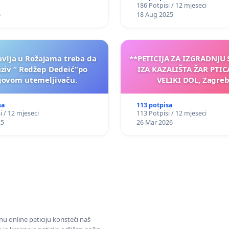
186 Potpisi / 12 mjeseci
6
18 Aug 2025
vlja u Rožajama treba da
**PETICIJA ZA IZGRADNJU
aziv “ Redžep Dedeić”po
IZA KAZALIŠTA ŽAR PTIC
govom utemeljivaču.
VELIKI DOL, Zagreb
sa
113 potpisa
i / 12 mjeseci
113 Potpisi / 12 mjeseci
25
26 Mar 2026
u online peticiju koristeći naš