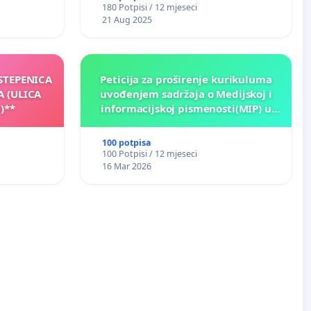
180 Potpisi / 12 mjeseci
21 Aug 2025
 STEPENICA
Peticija za proširenje kurikuluma
A (ULICA
uvođenjem sadržaja o Medijskoj i
)**
informacijskoj pismenosti(MIP) u
osnovnim i srednjim školama u
Kantonu Sarajevo po kros-
100 potpisa
kurikularnom modelu (u okviru više
100 Potpisi / 12 mjeseci
predmeta)
16 Mar 2026