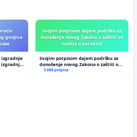
protiv
Svojim potpisom dajem podršku za
og gnojiva
donošenje novog Zakona o zaštiti od
 baze
nasilja u porodici!
v izgradnje
Svojim potpisom dajem podršku za
 izgradnje
donošenje novog Zakona o zaštiti od
nasilja u porodici!
3 688 potpisa