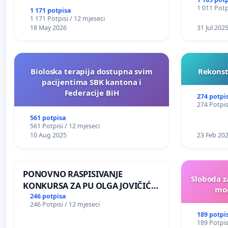
1 011 Potp
1 171 potpisa
1 171 Potpisi / 12 mjeseci
18 May 2026
31 Jul 202
Bioloska terapija dostupna svim
Rekonst
pacijentima SBK kantona i
Federacije BiH
274 potpi
274 Potpis
561 potpisa
561 Potpisi / 12 mjeseci
10 Aug 2025
23 Feb 20
PONOVNO RASPISIVANJE
Sloboda z
KONKURSA ZA PU OLGA JOVIČIĆ
mon
RITA KRALJEVO
246 potpisa
246 Potpisi / 12 mjeseci
189 potpi
189 Potpis