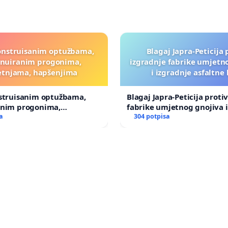
onstruisanim optužbama,
Blagaj Japra-Peticija 
inuiranim progonima,
izgradnje fabrike umjetn
etnjama, hapšenjima
i izgradnje asfaltne
nstruisanim optužbama,
Blagaj Japra-Peticija proti
anim progonima,
fabrike umjetnog gnojiva i
ma, hapšenjima
a
asfaltne baze
304 potpisa