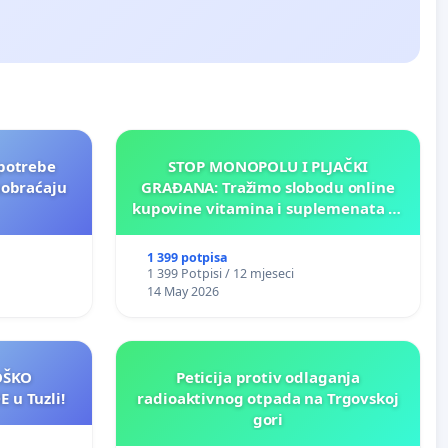
potrebe
STOP MONOPOLU I PLJAČKI
aobraćaju
GRAĐANA: Tražimo slobodu online
kupovine vitamina i suplemenata za
ličnu upotrebu u BiH!
1 399 potpisa
1 399 Potpisi / 12 mjeseci
14 May 2026
LOŠKO
Peticija protiv odlaganja
 u Tuzli!
radioaktivnog otpada na Trgovskoj
gori