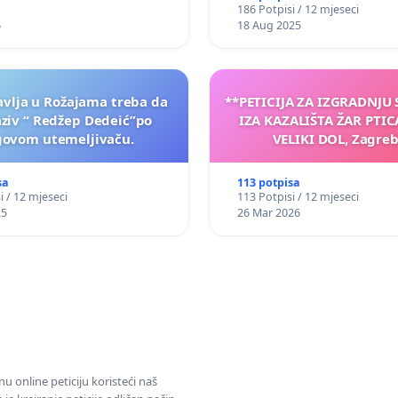
186 Potpisi / 12 mjeseci
6
18 Aug 2025
vlja u Rožajama treba da
**PETICIJA ZA IZGRADNJU
aziv “ Redžep Dedeić”po
IZA KAZALIŠTA ŽAR PTIC
govom utemeljivaču.
VELIKI DOL, Zagreb
sa
113 potpisa
i / 12 mjeseci
113 Potpisi / 12 mjeseci
25
26 Mar 2026
u online peticiju koristeći naš