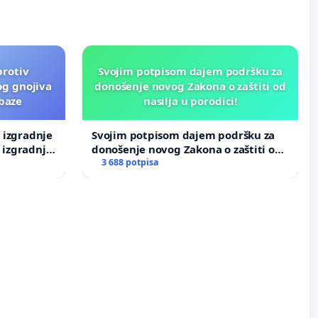
protiv
Svojim potpisom dajem podršku za
og gnojiva
donošenje novog Zakona o zaštiti od
 baze
nasilja u porodici!
v izgradnje
Svojim potpisom dajem podršku za
 izgradnje
donošenje novog Zakona o zaštiti od
nasilja u porodici!
3 688 potpisa