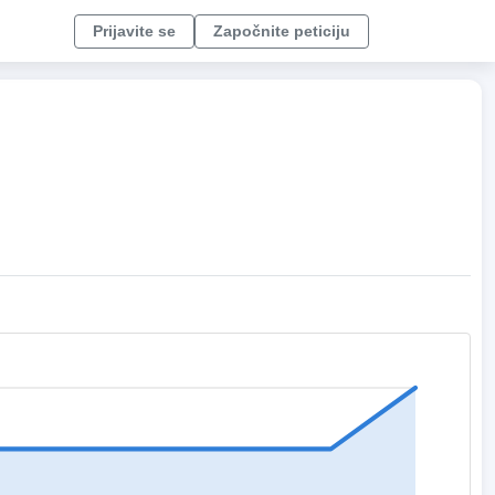
Prijavite se
Započnite peticiju