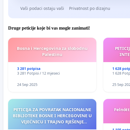
Vaši podaci ostaju vaši
Privatnost po dizajnu
Druge peticije koje bi vas mogle zanimati!
Bosna i Hercegovina za slobodnu
PETICI
Palestinu
INTE
3 281 potpisa
1 628 pot
3 281 Potpisi / 12 mjeseci
1 628 Potp
24 Sep 2025
25 Sep 20
PETICIJA ZA POVRATAK NACIONALNE
Felnőt
BIBLIOTEKE BOSNE I HERCEGOVINE U
VIJEĆNICU I TRAJNO RJEŠENJE
NJENOG FINANSIRANJA
1 105 pot