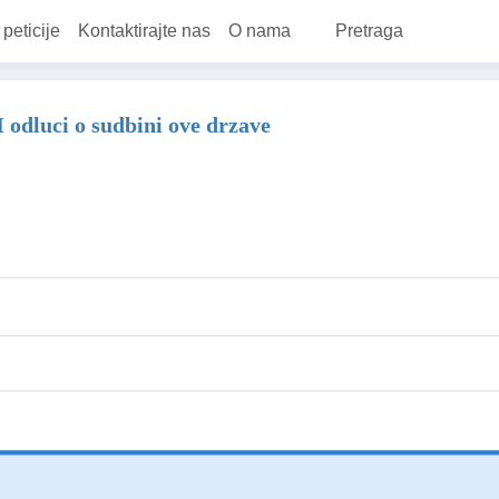
 peticije
Kontaktirajte nas
O nama
Pretraga
 odluci o sudbini ove drzave