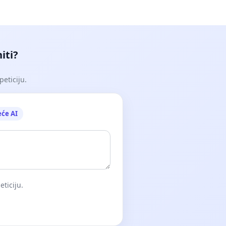
iti?
peticiju.
eće AI
eticiju.