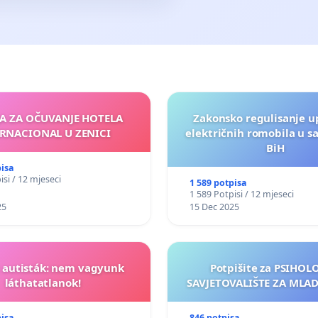
JA ZA OČUVANJE HOTELA
Zakonsko regulisanje u
RNACIONAL U ZENICI
električnih romobila u s
BiH
pisa
isi / 12 mjeseci
1 589 potpisa
1 589 Potpisi / 12 mjeseci
25
15 Dec 2025
t autisták: nem vagyunk
Potpišite za PSIHO
láthatatlanok!
SAVJETOVALIŠTE ZA MLADE
pisa
846 potpisa