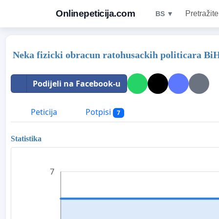
Onlinepeticija.com
Pretražite
BS ▼
Neka fizicki obracun ratohusackih politicara BiH
Podijeli na Facebook-u
Peticija
Potpisi
7
Statistika
7