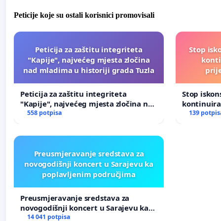
Peticije koje su ostali korisnici promovisali
Peticija za zaštitu integriteta
Stop isk
"Kapije", najvećeg mjesta zločina
kont
nad mladima u historiji grada Tuzla
prij
Peticija za zaštitu integriteta
Stop isko
"Kapije", najvećeg mjesta zločina nad
kontinuir
mladima u historiji grada Tuzla
558 potpisa
prijetnja
139 potpis
Preusmjeravanje sredstava za
novogodišnji koncert u Sarajevu ka
poplavljenim područjima
Preusmjeravanje sredstava za
novogodišnji koncert u Sarajevu ka
poplavljenim područjima
14 041 potpisa