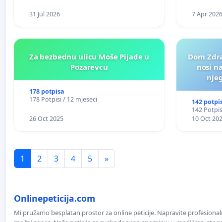
31 Jul 2026
7 Apr 202
Za bezbednu ulicu Moše Pijade u
Dom Zdra
Pozarevcu
nosi n
nje
178 potpisa
178 Potpisi / 12 mjeseci
142 potpi
142 Potpis
26 Oct 2025
10 Oct 20
1
2
3
4
5
»
Onlinepeticija.com
Mi pružamo besplatan prostor za online peticije. Napravite profesionaln