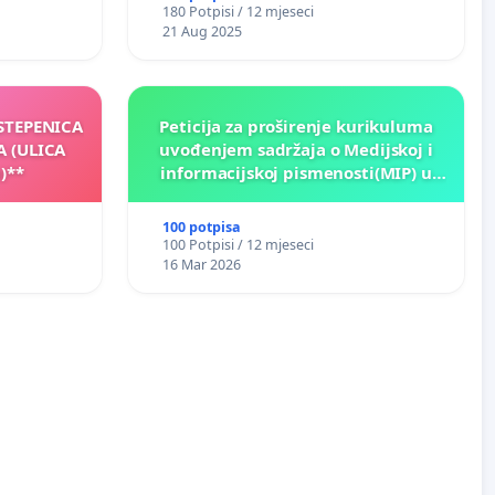
180 Potpisi / 12 mjeseci
21 Aug 2025
 STEPENICA
Peticija za proširenje kurikuluma
A (ULICA
uvođenjem sadržaja o Medijskoj i
)**
informacijskoj pismenosti(MIP) u
osnovnim i srednjim školama u
Kantonu Sarajevo po kros-
100 potpisa
kurikularnom modelu (u okviru više
100 Potpisi / 12 mjeseci
predmeta)
16 Mar 2026