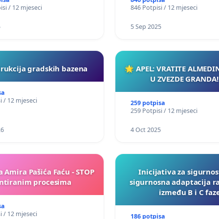
isi / 12 mjeseci
846 Potpisi / 12 mjeseci
5
5 Sep 2025
rukcija gradskih bazena
🌟 APEL: VRATITE ALMEDI
U ZVEZDE GRANDA!
sa
i / 12 mjeseci
259 potpisa
259 Potpisi / 12 mjeseci
26
4 Oct 2025
a Amira Pašića Faću - STOP
Inicijativa za sigurnos
tiranim procesima
sigurnosna adaptacija r
između B i C faz
sa
i / 12 mjeseci
186 potpisa