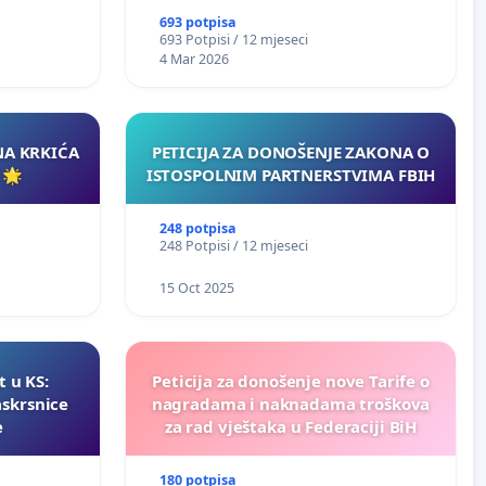
693 potpisa
693 Potpisi / 12 mjeseci
4 Mar 2026
NA KRKIĆA
PETICIJA ZA DONOŠENJE ZAKONA O
 🌟
ISTOSPOLNIM PARTNERSTVIMA FBIH
248 potpisa
248 Potpisi / 12 mjeseci
15 Oct 2025
t u KS:
Peticija za donošenje nove Tarife o
askrsnice
nagradama i naknadama troškova
e
za rad vještaka u Federaciji BiH
180 potpisa