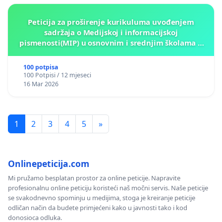
Peticija za proširenje kurikuluma uvođenjem
sadržaja o Medijskoj i informacijskoj
pismenosti(MIP) u osnovnim i srednjim školama u
Kantonu Sarajevo po kros-kurikularnom modelu (u
okviru više predmeta)
100 potpisa
100 Potpisi / 12 mjeseci
16 Mar 2026
1
2
3
4
5
»
Onlinepeticija.com
Mi pružamo besplatan prostor za online peticije. Napravite
profesionalnu online peticiju koristeći naš močni servis. Naše peticije
se svakodnevno spominju u medijima, stoga je kreiranje peticije
odličan način da budete primjećeni kako u javnosti tako i kod
donosioca odluka.