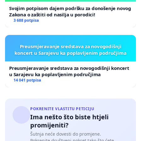
Svojim potpisom dajem podršku za donošenje novog
Zakona o zaštiti od nasilja u porodici!
3 688 potpisa
Preusmjeravanje sredstava za novogodišnji
koncert u Sarajevu ka poplavljenim područjima
Preusmjeravanje sredstava za novogodišnji koncert
u Sarajevu ka poplavljenim područjima
14 041 potpisa
POKRENITE VLASTITU PETICIJU
Ima nešto što biste htjeli
promijeniti?
Šutnja neće dovesti do promjene.
Pokrenite društveni pokret tako što ćete