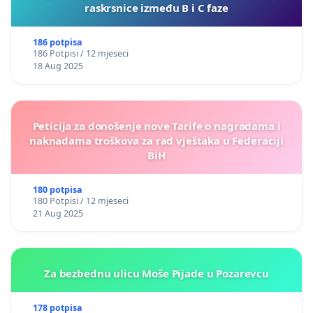
raskrsnice između B i C faze
186 potpisa
186 Potpisi / 12 mjeseci
18 Aug 2025
Peticija za donošenje nove Tarife o nagradama i
naknadama troškova za rad vještaka u Federaciji
BiH
180 potpisa
180 Potpisi / 12 mjeseci
21 Aug 2025
Za bezbednu ulicu Moše Pijade u Pozarevcu
178 potpisa