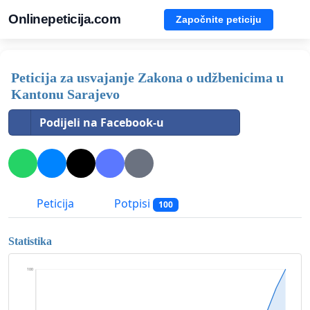
Onlinepeticija.com
Započnite peticiju
Peticija za usvajanje Zakona o udžbenicima u
Kantonu Sarajevo
Podijeli na Facebook-u
Peticija
Potpisi
100
Statistika
100