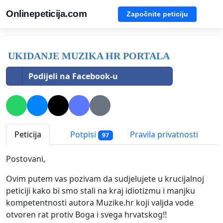
Onlinepeticija.com
Započnite peticiju
UKIDANJE MUZIKA HR PORTALA
Podijeli na Facebook-u
Peticija
Potpisi
Pravila privatnosti
97
Postovani,
Ovim putem vas pozivam da sudjelujete u krucijalnoj
peticiji kako bi smo stali na kraj idiotizmu i manjku
kompetentnosti autora Muzike.hr koji valjda vode
otvoren rat protiv Boga i svega hrvatskog!!