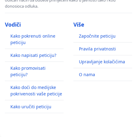
odličan način da budete primjećeni kako u javnosti tako i kod
donosioca odluka.
Vodiči
Više
Kako pokrenuti online
Započnite peticiju
peticiju
Pravila privatnosti
Kako napisati peticiju?
Upravljanje kolačićima
Kako promovisati
peticiju?
O nama
Kako doći do medijske
pokrivenosti vaše peticije
Kako uručiti peticiju