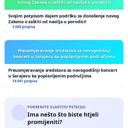
novog Zakona o zaštiti od nasilja u porodici!
Svojim potpisom dajem podršku za donošenje novog
Zakona o zaštiti od nasilja u porodici!
3 688 potpisa
Preusmjeravanje sredstava za novogodišnji
koncert u Sarajevu ka poplavljenim područjima
Preusmjeravanje sredstava za novogodišnji koncert
u Sarajevu ka poplavljenim područjima
14 041 potpisa
POKRENITE VLASTITU PETICIJU
Ima nešto što biste htjeli
promijeniti?