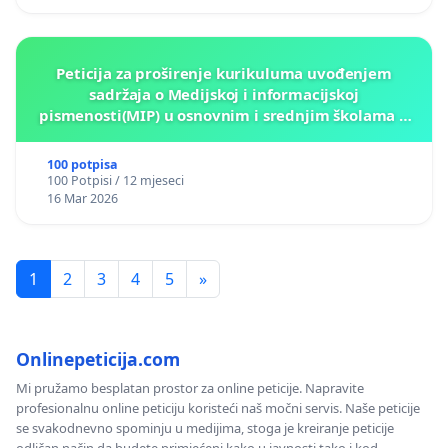
Peticija za proširenje kurikuluma uvođenjem
sadržaja o Medijskoj i informacijskoj
pismenosti(MIP) u osnovnim i srednjim školama u
Kantonu Sarajevo po kros-kurikularnom modelu (u
okviru više predmeta)
100 potpisa
100 Potpisi / 12 mjeseci
16 Mar 2026
1
2
3
4
5
»
Onlinepeticija.com
Mi pružamo besplatan prostor za online peticije. Napravite
profesionalnu online peticiju koristeći naš močni servis. Naše peticije
se svakodnevno spominju u medijima, stoga je kreiranje peticije