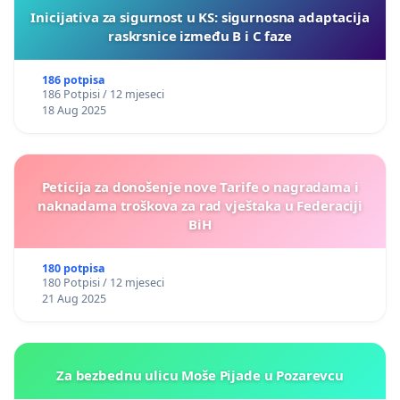
Inicijativa za sigurnost u KS: sigurnosna adaptacija
raskrsnice između B i C faze
186 potpisa
186 Potpisi / 12 mjeseci
18 Aug 2025
Peticija za donošenje nove Tarife o nagradama i
naknadama troškova za rad vještaka u Federaciji
BiH
180 potpisa
180 Potpisi / 12 mjeseci
21 Aug 2025
Za bezbednu ulicu Moše Pijade u Pozarevcu