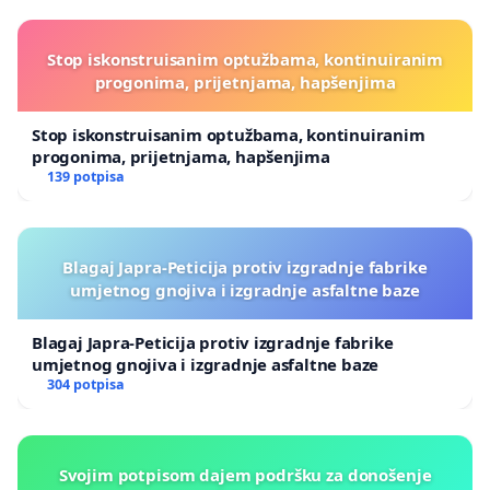
Stop iskonstruisanim optužbama, kontinuiranim
progonima, prijetnjama, hapšenjima
Stop iskonstruisanim optužbama, kontinuiranim
progonima, prijetnjama, hapšenjima
139 potpisa
Blagaj Japra-Peticija protiv izgradnje fabrike
umjetnog gnojiva i izgradnje asfaltne baze
Blagaj Japra-Peticija protiv izgradnje fabrike
umjetnog gnojiva i izgradnje asfaltne baze
304 potpisa
Svojim potpisom dajem podršku za donošenje