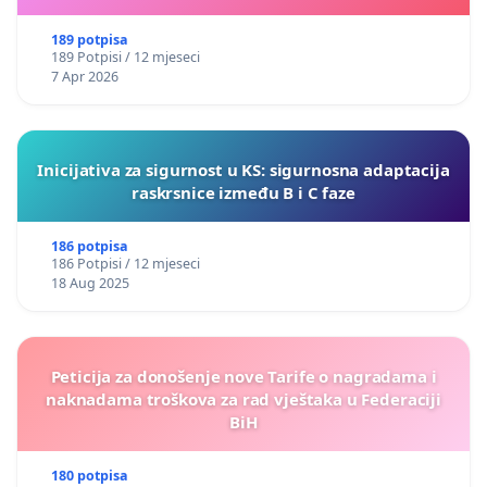
189 potpisa
189 Potpisi / 12 mjeseci
7 Apr 2026
Inicijativa za sigurnost u KS: sigurnosna adaptacija
raskrsnice između B i C faze
186 potpisa
186 Potpisi / 12 mjeseci
18 Aug 2025
Peticija za donošenje nove Tarife o nagradama i
naknadama troškova za rad vještaka u Federaciji
BiH
180 potpisa