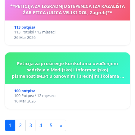
**PETICIJA ZA IZGRADNJU STEPENICA IZA KAZALIŠTA
ŽAR PTICA (ULICA VELIKI DOL, Zagreb)**
113 potpisa
113 Potpisi / 12 mjeseci
26 Mar 2026
Peticija za proširenje kurikuluma uvođenjem
sadržaja o Medijskoj i informacijskoj
pismenosti(MIP) u osnovnim i srednjim školama u
Kantonu Sarajevo po kros-kurikularnom modelu (u
okviru više predmeta)
100 potpisa
100 Potpisi / 12 mjeseci
16 Mar 2026
1
2
3
4
5
»