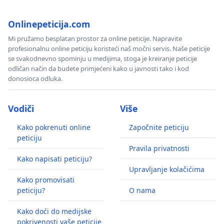
Onlinepeticija.com
Mi pružamo besplatan prostor za online peticije. Napravite
profesionalnu online peticiju koristeći naš močni servis. Naše peticije
se svakodnevno spominju u medijima, stoga je kreiranje peticije
odličan način da budete primjećeni kako u javnosti tako i kod
donosioca odluka.
Vodiči
Više
Kako pokrenuti online
Započnite peticiju
peticiju
Pravila privatnosti
Kako napisati peticiju?
Upravljanje kolačićima
Kako promovisati
peticiju?
O nama
Kako doći do medijske
pokrivenosti vaše peticije