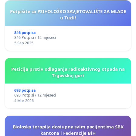
Potpišite za PSIHOLOŠKO SAVJETOVALIŠTE ZA MLADE
u Tuzli!
846 potpisa
846 Potpisi / 12 mjeseci
5 Sep 2025
Peticija protiv odlaganja radioaktivnog otpada na
Trgovskoj gori
693 potpisa
693 Potpisi / 12 mjeseci
4 Mar 2026
Bioloska terapija dostupna svim pacijentima SBK
kantona i Federacije BiH