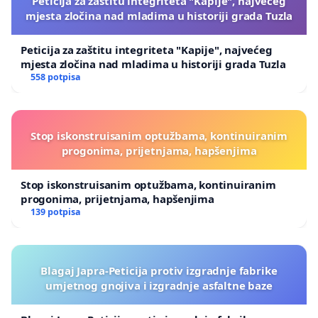
Peticija za zaštitu integriteta "Kapije", najvećeg
mjesta zločina nad mladima u historiji grada Tuzla
Peticija za zaštitu integriteta "Kapije", najvećeg
mjesta zločina nad mladima u historiji grada Tuzla
558 potpisa
Stop iskonstruisanim optužbama, kontinuiranim
progonima, prijetnjama, hapšenjima
Stop iskonstruisanim optužbama, kontinuiranim
progonima, prijetnjama, hapšenjima
139 potpisa
Blagaj Japra-Peticija protiv izgradnje fabrike
umjetnog gnojiva i izgradnje asfaltne baze