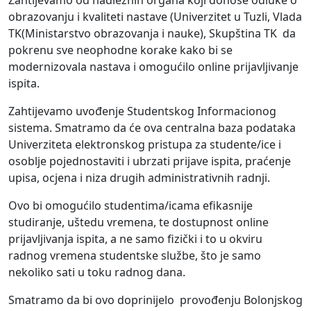
Zahtijevamo od nadležnih organa koji donose odluke o
obrazovanju i kvaliteti nastave (Univerzitet u Tuzli, Vlada
TK(Ministarstvo obrazovanja i nauke), Skupština TK da
pokrenu sve neophodne korake kako bi se
modernizovala nastava i omogućilo online prijavljivanje
ispita.
Zahtijevamo uvođenje Studentskog Informacionog
sistema. Smatramo da će ova centralna baza podataka
Univerziteta elektronskog pristupa za studente/ice i
osoblje pojednostaviti i ubrzati prijave ispita, praćenje
upisa, ocjena i niza drugih administrativnih radnji.
Ovo bi omogućilo studentima/icama efikasnije
studiranje, uštedu vremena, te dostupnost online
prijavljivanja ispita, a ne samo fizički i to u okviru
radnog vremena studentske službe, što je samo
nekoliko sati u toku radnog dana.
Smatramo da bi ovo doprinijelo provođenju Bolonjskog