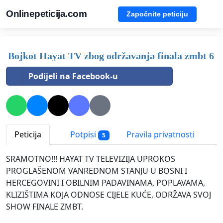
Onlinepeticija.com
Započnite peticiju
Bojkot Hayat TV zbog održavanja finala zmbt 6
Podijeli na Facebook-u
Peticija
Potpisi
Pravila privatnosti
5
SRAMOTNO!!! HAYAT TV TELEVIZIJA UPROKOS
PROGLAŠENOM VANREDNOM STANJU U BOSNI I
HERCEGOVINI I OBILNIM PADAVINAMA, POPLAVAMA,
KLIZIŠTIMA KOJA ODNOSE CIJELE KUĆE, ODRŽAVA SVOJ
SHOW FINALE ZMBT.