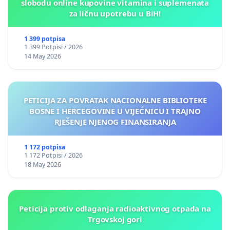
slobodu online kupovine vitamina i suplemenata
za ličnu upotrebu u BiH!
1 399 potpisa
1 399 Potpisi / 2026
14 May 2026
PETICIJA ZA POVRATAK NACIONALNE BIBLIOTEKE
BOSNE I HERCEGOVINE U VIJEĆNICU I TRAJNO
RJEŠENJE NJENOG FINANSIRANJA
1 172 potpisa
1 172 Potpisi / 2026
18 May 2026
Peticija protiv odlaganja radioaktivnog otpada na
Trgovskoj gori