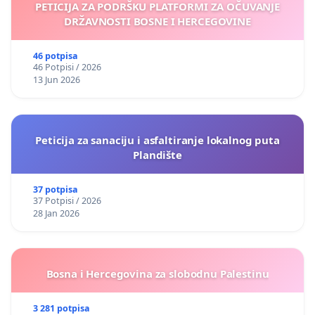
PETICIJA ZA PODRŠKU PLATFORMI ZA OČUVANJE
DRŽAVNOSTI BOSNE I HERCEGOVINE
46 potpisa
46 Potpisi / 2026
13 Jun 2026
Peticija za sanaciju i asfaltiranje lokalnog puta
Plandište
37 potpisa
37 Potpisi / 2026
28 Jan 2026
Bosna i Hercegovina za slobodnu Palestinu
3 281 potpisa