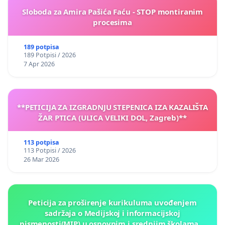
Sloboda za Amira Pašića Faću - STOP montiranim
procesima
189 potpisa
189 Potpisi / 2026
7 Apr 2026
**PETICIJA ZA IZGRADNJU STEPENICA IZA KAZALIŠTA
ŽAR PTICA (ULICA VELIKI DOL, Zagreb)**
113 potpisa
113 Potpisi / 2026
26 Mar 2026
Peticija za proširenje kurikuluma uvođenjem
sadržaja o Medijskoj i informacijskoj
pismenosti(MIP) u osnovnim i srednjim školama u